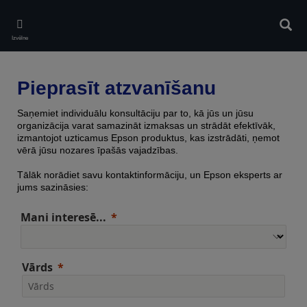
Skip
to
Meklē
main
Izvēlne
content
Pieprasīt atzvanīšanu
Saņemiet individuālu konsultāciju par to, kā jūs un jūsu
organizācija varat samazināt izmaksas un strādāt efektīvāk,
izmantojot uzticamus Epson produktus, kas izstrādāti, ņemot
vērā jūsu nozares īpašās vajadzības.
Tālāk norādiet savu kontaktinformāciju, un Epson eksperts ar
jums sazināsies:
Mani interesē...
Vārds