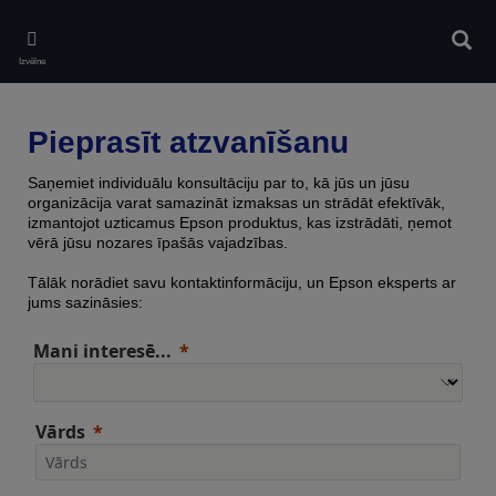
Skip
to
Meklē
main
Izvēlne
content
Pieprasīt atzvanīšanu
Saņemiet individuālu konsultāciju par to, kā jūs un jūsu
organizācija varat samazināt izmaksas un strādāt efektīvāk,
izmantojot uzticamus Epson produktus, kas izstrādāti, ņemot
vērā jūsu nozares īpašās vajadzības.
Tālāk norādiet savu kontaktinformāciju, un Epson eksperts ar
jums sazināsies:
Mani interesē...
Vārds