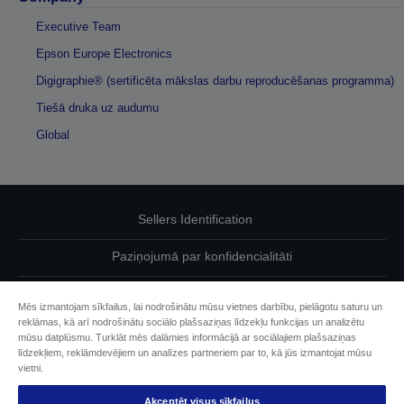
Executive Team
Epson Europe Electronics
Digigraphie® (sertificēta mākslas darbu reproducēšanas programma)
Tiešā druka uz audumu
Global
Sellers Identification
Paziņojumā par konfidencialitāti
EU Data Act Compliance
Mēs izmantojam sīkfailus, lai nodrošinātu mūsu vietnes darbību, pielāgotu saturu un
reklāmas, kā arī nodrošinātu sociālo plašsaziņas līdzekļu funkcijas un analizētu
Sazinieties ar mums par saviem datiem
mūsu datplūsmu. Turklāt mēs dalāmies informācijā ar sociālajiem plašsaziņas
līdzekļiem, reklāmdevējiem un analīzes partneriem par to, kā jūs izmantojat mūsu
Cookie Information
vietni.
Akceptēt visus sīkfailus