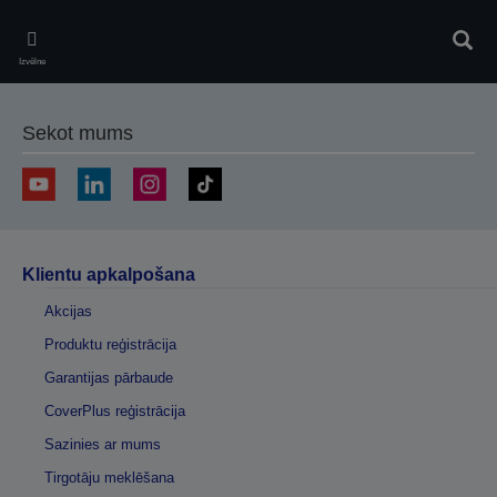
Skip
to
Meklē
main
Izvēlne
content
Sekot mums
Klientu apkalpošana
Akcijas
Produktu reģistrācija
Garantijas pārbaude
CoverPlus reģistrācija
Sazinies ar mums
Tirgotāju meklēšana