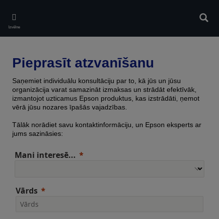
Skip
to
Meklē
main
Izvēlne
content
Pieprasīt atzvanīšanu
Saņemiet individuālu konsultāciju par to, kā jūs un jūsu
organizācija varat samazināt izmaksas un strādāt efektīvāk,
izmantojot uzticamus Epson produktus, kas izstrādāti, ņemot
vērā jūsu nozares īpašās vajadzības.
Tālāk norādiet savu kontaktinformāciju, un Epson eksperts ar
jums sazināsies:
Mani interesē...
Vārds