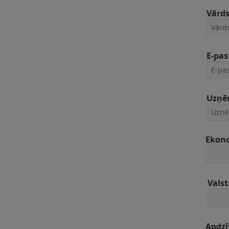
Vārd
E-pas
Uzņē
Ekon
Valst
Apdzī