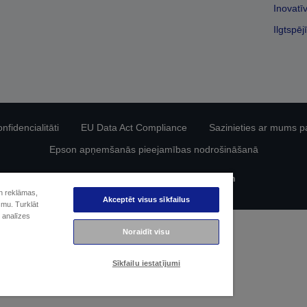
Inovatī
Ilgtspēj
fidencialitāti
EU Data Act Compliance
Sazinieties ar mums p
Epson apņemšanās pieejamības nodrošināšanā
Autortiesības (c) 2026 Seiko Epson
un reklāmas,
Akceptēt visus sīkfailus
smu. Turklāt
 analīzes
Noraidīt visu
Sīkfailu iestatījumi