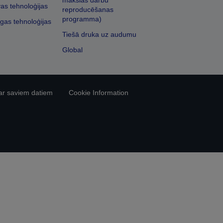
mākslas darbu
vas tehnoloģijas
reproducēšanas
programma)
īgas tehnoloģijas
Tiešā druka uz audumu
Global
ar saviem datiem
Cookie Information