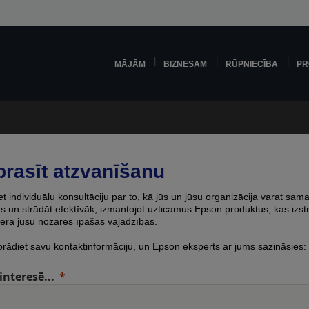
MĀJĀM
BIZNESAM
RŪPNIECĪBA
PR
prasīt atzvanīšanu
 individuālu konsultāciju par to, kā jūs un jūsu organizācija varat sama
 un strādāt efektīvāk, izmantojot uzticamus Epson produktus, kas izstr
ērā jūsu nozares īpašās vajadzības.
orādiet savu kontaktinformāciju, un Epson eksperts ar jums sazināsies:
interesē...