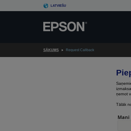
Skip
LATVIEŠU
to
main
content
SĀKUMS
Request Callback
Pie
Saņemiet
izmaksas
ņemot v
Tālāk n
Mani 