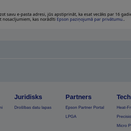
zot savu e-pasta adresi, jūs apstiprināt, ka esat vecāks par 16 gad
at nosacījumiem, kas norādīti
Epson paziņojumā par privātumu.
.
Juridisks
Partners
Tech
mi
Drošības datu lapas
Epson Partner Portal
Heat-Fr
LPGA
Precisi
Micro P