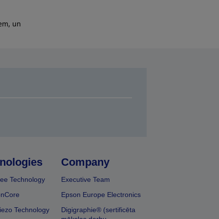
iem, un
nologies
Company
ee Technology
Executive Team
onCore
Epson Europe Electronics
iezo Technology
Digigraphie® (sertificēta