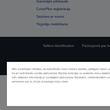
Garantijas pārbaude
CoverPlus reģistrācija
Sazinies ar mums
Tirgotāju meklēšana
Sellers Identification
Paziņojumā par kon
Mēs izmantojam sīkfailus, lai nodrošinātu mūsu vietnes darbību, pielāgotu saturu 
kā arī nodrošinātu sociālo plašsaziņas līdzekļu funkcijas un analizētu mūsu datplū
mēs dalāmies informācijā ar sociālajiem plašsaziņas līdzekļiem, reklāmdevējiem un
partneriem par to, kā jūs izmantojat mūsu vietni.