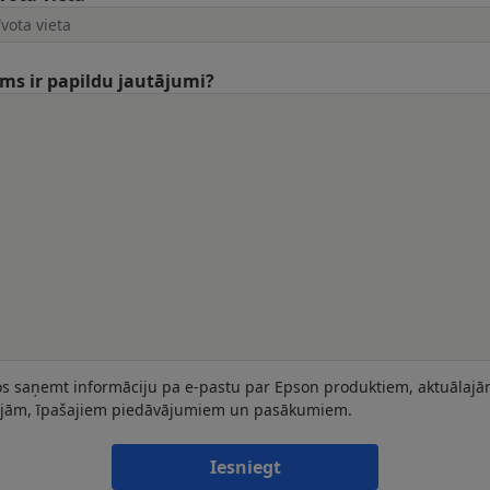
ums ir papildu jautājumi?
os saņemt informāciju pa e-pastu par Epson produktiem, aktuālaj
ijām, īpašajiem piedāvājumiem un pasākumiem.
Iesniegt