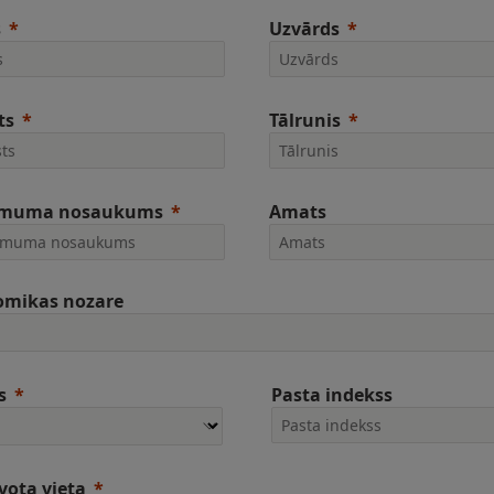
s
Uzvārds
ts
Tālrunis
muma nosaukums
Amats
omikas nozare
s
Pasta indekss
vota vieta