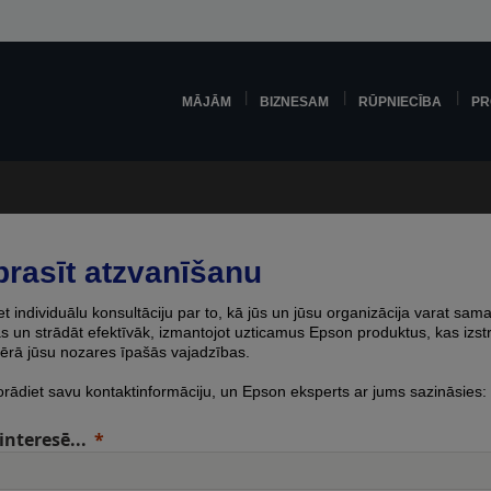
MĀJĀM
BIZNESAM
RŪPNIECĪBA
PR
prasīt atzvanīšanu
 individuālu konsultāciju par to, kā jūs un jūsu organizācija varat sama
 un strādāt efektīvāk, izmantojot uzticamus Epson produktus, kas izstr
ērā jūsu nozares īpašās vajadzības.
orādiet savu kontaktinformāciju, un Epson eksperts ar jums sazināsies:
interesē...