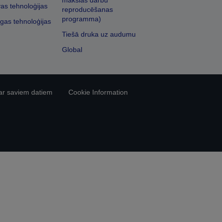
mākslas darbu
vas tehnoloģijas
reproducēšanas
programma)
īgas tehnoloģijas
Tiešā druka uz audumu
Global
ar saviem datiem
Cookie Information