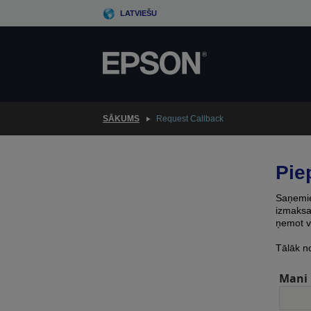
Skip
LATVIEŠU
to
main
content
SĀKUMS
Request Callback
Pie
Saņemiet
izmaksas
ņemot v
Tālāk n
Mani 