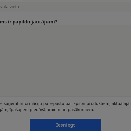
ums ir papildu jautājumi?
os saņemt informāciju pa e-pastu par Epson produktiem, aktuālaj
ijām, īpašajiem piedāvājumiem un pasākumiem.
Iesniegt