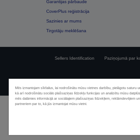
Garantijas pārbaude
CoverPlus reģistrācija
Sazinies ar mums
Tirgotāju meklēšana
Sellers Identification
Paziņojumā par kon
Mēs izmantojam sīkfailus, lai nodrošinātu mūsu vietnes darbību, pielāgotu saturu 
kā arī nodrošinātu sociālo plašsaziņas līdzekļu funkcijas un analizētu mūsu datplū
mēs dalāmies informācijā ar sociālajiem plašsaziņas līdzekļiem, reklāmdevējiem un
partneriem par to, kā jūs izmantojat mūsu vietni.