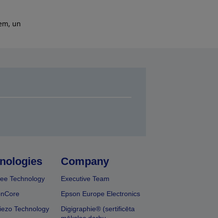
iem, un
nologies
Company
ee Technology
Executive Team
onCore
Epson Europe Electronics
iezo Technology
Digigraphie® (sertificēta