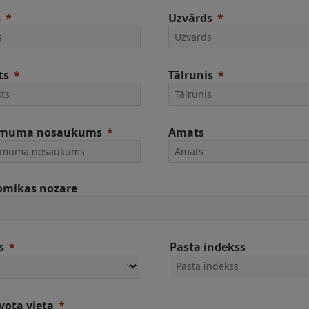
s
Uzvārds
ts
Tālrunis
muma nosaukums
Amats
omikas nozare
s
Pasta indekss
vota vieta