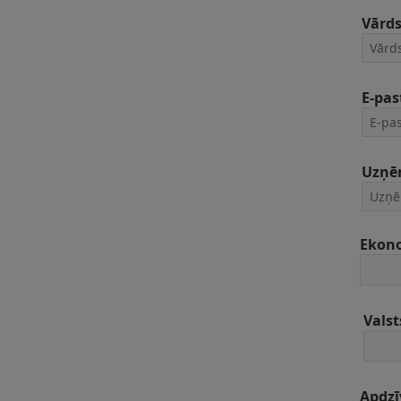
Vārd
E-pas
Uzņē
Ekon
Valst
Apdzī