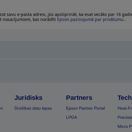
zot savu e-pasta adresi, jūs apstiprināt, ka esat vecāks par 16 gad
at nosacījumiem, kas norādīti
Epson paziņojumā par privātumu.
.
Juridisks
Partners
Tech
mi
Drošības datu lapas
Epson Partner Portal
Heat-Fr
LPGA
Precisi
Micro P