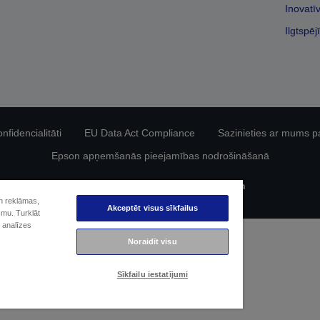
Inovatī
Ilgtspēj
fidencialitāti
EU Data Act Compliance
Sazinieties ar mums p
Epson apņemšanās pieejamības nodrošināšanā
Autortiesības (c) 2026 Seiko Epson
un reklāmas,
Akceptēt visus sīkfailus
smu. Turklāt
 analīzes
Noraidīt visu
Sīkfailu iestatījumi