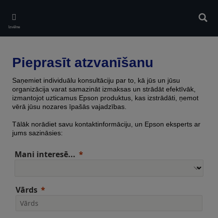
Skip
to
Meklē
main
Izvēlne
content
Pieprasīt atzvanīšanu
Saņemiet individuālu konsultāciju par to, kā jūs un jūsu
organizācija varat samazināt izmaksas un strādāt efektīvāk,
izmantojot uzticamus Epson produktus, kas izstrādāti, ņemot
vērā jūsu nozares īpašās vajadzības.
Tālāk norādiet savu kontaktinformāciju, un Epson eksperts ar
jums sazināsies:
Mani interesē...
Vārds