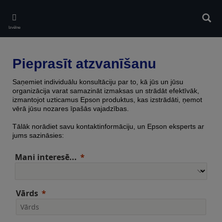
Skip
to
Meklē
main
Izvēlne
content
Pieprasīt atzvanīšanu
Saņemiet individuālu konsultāciju par to, kā jūs un jūsu
organizācija varat samazināt izmaksas un strādāt efektīvāk,
izmantojot uzticamus Epson produktus, kas izstrādāti, ņemot
vērā jūsu nozares īpašās vajadzības.
Tālāk norādiet savu kontaktinformāciju, un Epson eksperts ar
jums sazināsies:
Mani interesē...
Vārds