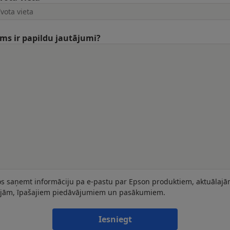
ums ir papildu jautājumi?
os saņemt informāciju pa e-pastu par Epson produktiem, aktuālaj
ijām, īpašajiem piedāvājumiem un pasākumiem.
Iesniegt