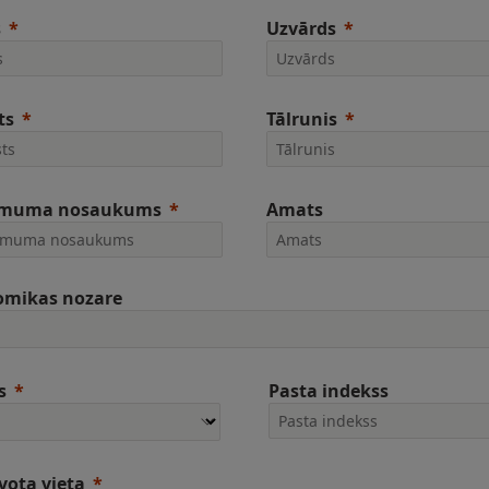
s
Uzvārds
ts
Tālrunis
muma nosaukums
Amats
omikas nozare
s
Pasta indekss
vota vieta