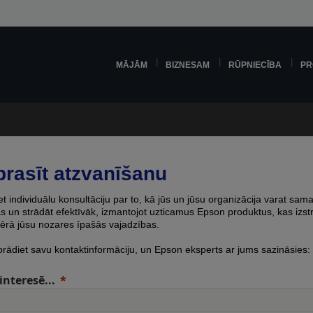
MĀJĀM
BIZNESAM
RŪPNIECĪBA
PR
prasīt atzvanīšanu
 individuālu konsultāciju par to, kā jūs un jūsu organizācija varat sama
 un strādāt efektīvāk, izmantojot uzticamus Epson produktus, kas izstr
ērā jūsu nozares īpašās vajadzības.
orādiet savu kontaktinformāciju, un Epson eksperts ar jums sazināsies:
interesē...