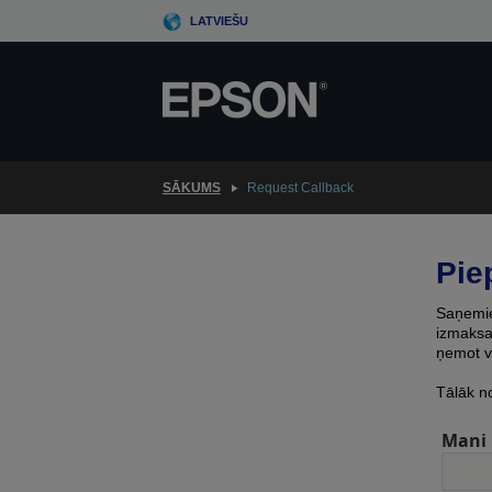
Skip
LATVIEŠU
to
main
content
SĀKUMS
Request Callback
Pie
Saņemiet
izmaksas
ņemot v
Tālāk n
Mani 