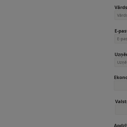
Vārd
E-pas
Uzņē
Ekon
Valst
Apdzī