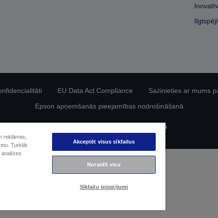
Inovatī
Ilgtspēj
fidencialitāti
EU Data Act Compliance
Sazinieties ar mums p
Epson apņemšanās pieejamības nodrošināšanā
Autortiesības (c) 2026 Seiko Epson
un reklāmas,
Akceptēt visus sīkfailus
smu. Turklāt
 analīzes
Noraidīt visu
Sīkfailu iestatījumi