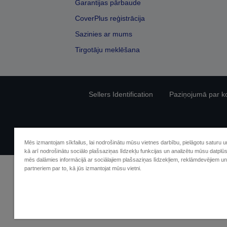
Garantijas pārbaude
CoverPlus reģistrācija
Sazinies ar mums
Tirgotāju meklēšana
Sellers Identification
Paziņojumā par kon
Mēs izmantojam sīkfailus, lai nodrošinātu mūsu vietnes darbību, pielāgotu saturu 
kā arī nodrošinātu sociālo plašsaziņas līdzekļu funkcijas un analizētu mūsu datplū
mēs dalāmies informācijā ar sociālajiem plašsaziņas līdzekļiem, reklāmdevējiem un
partneriem par to, kā jūs izmantojat mūsu vietni.