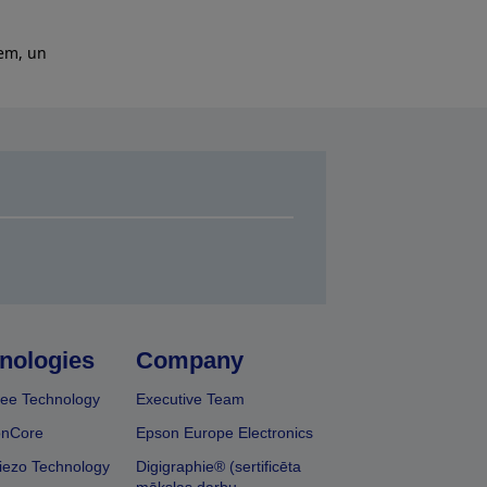
iem, un
nologies
Company
ee Technology
Executive Team
onCore
Epson Europe Electronics
iezo Technology
Digigraphie® (sertificēta