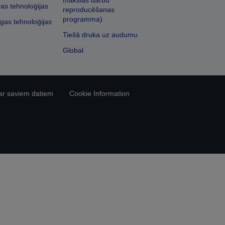
mākslas darbu
vas tehnoloģijas
reproducēšanas
programma)
īgas tehnoloģijas
Tiešā druka uz audumu
Global
ar saviem datiem
Cookie Information