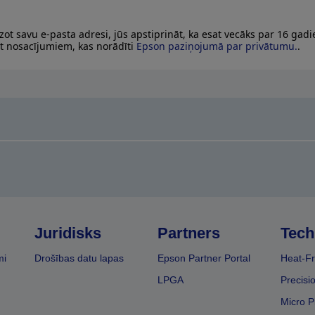
zot savu e-pasta adresi, jūs apstiprināt, ka esat vecāks par 16 gad
at nosacījumiem, kas norādīti
Epson paziņojumā par privātumu.
.
Juridisks
Partners
Tech
mi
Drošības datu lapas
Epson Partner Portal
Heat-Fr
LPGA
Precisi
Micro P