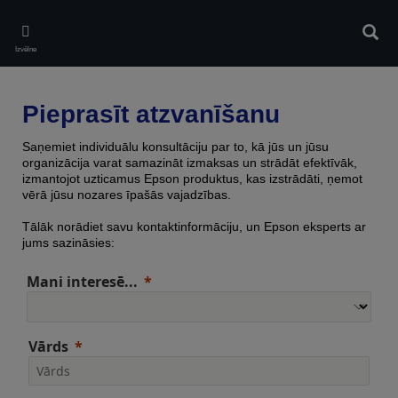
Skip
to
Meklē
main
Izvēlne
content
Pieprasīt atzvanīšanu
Saņemiet individuālu konsultāciju par to, kā jūs un jūsu
organizācija varat samazināt izmaksas un strādāt efektīvāk,
izmantojot uzticamus Epson produktus, kas izstrādāti, ņemot
vērā jūsu nozares īpašās vajadzības.
Tālāk norādiet savu kontaktinformāciju, un Epson eksperts ar
jums sazināsies:
Mani interesē...
Vārds