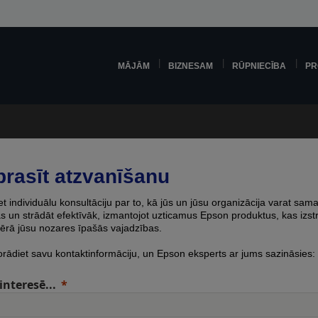
MĀJĀM
BIZNESAM
RŪPNIECĪBA
PR
prasīt atzvanīšanu
 individuālu konsultāciju par to, kā jūs un jūsu organizācija varat sama
 un strādāt efektīvāk, izmantojot uzticamus Epson produktus, kas izstr
ērā jūsu nozares īpašās vajadzības.
orādiet savu kontaktinformāciju, un Epson eksperts ar jums sazināsies:
interesē...