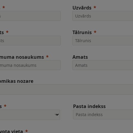
s
Uzvārds
ts
Tālrunis
muma nosaukums
Amats
omikas nozare
s
Pasta indekss
vota vieta