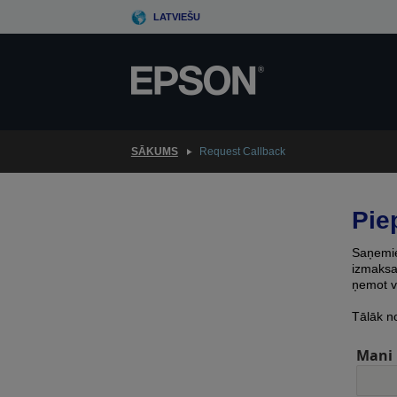
Skip
LATVIEŠU
to
main
content
SĀKUMS
Request Callback
Pie
Saņemiet
izmaksas
ņemot v
Tālāk n
Mani 