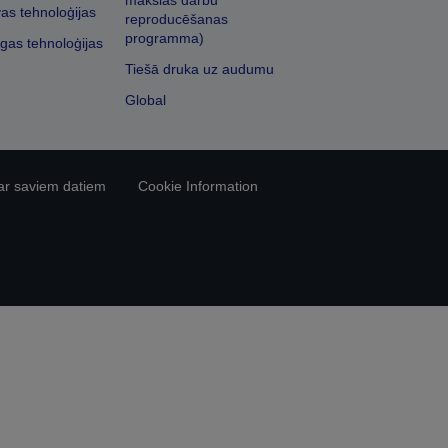
mākslas darbu
vas tehnoloģijas
reproducēšanas
programma)
īgas tehnoloģijas
Tiešā druka uz audumu
Global
ar saviem datiem
Cookie Information