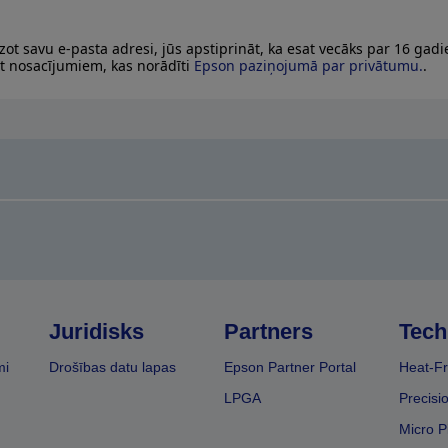
zot savu e-pasta adresi, jūs apstiprināt, ka esat vecāks par 16 gad
at nosacījumiem, kas norādīti
Epson paziņojumā par privātumu.
.
Juridisks
Partners
Tech
mi
Drošības datu lapas
Epson Partner Portal
Heat-Fr
LPGA
Precisi
Micro P