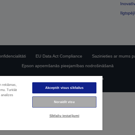
Inovatī
Ilgtspēj
fidencialitāti
EU Data Act Compliance
Sazinieties ar mums p
Epson apņemšanās pieejamības nodrošināšanā
Autortiesības (c) 2026 Seiko Epson
un reklāmas,
Akceptēt visus sīkfailus
smu. Turklāt
 analīzes
Noraidīt visu
Sīkfailu iestatījumi