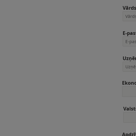
Vārd
E-pas
Uzņē
Ekon
Valst
Apdzī