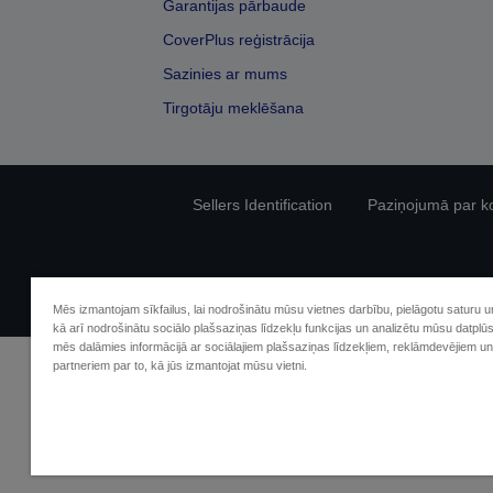
Garantijas pārbaude
CoverPlus reģistrācija
Sazinies ar mums
Tirgotāju meklēšana
Sellers Identification
Paziņojumā par kon
Mēs izmantojam sīkfailus, lai nodrošinātu mūsu vietnes darbību, pielāgotu saturu 
kā arī nodrošinātu sociālo plašsaziņas līdzekļu funkcijas un analizētu mūsu datplū
mēs dalāmies informācijā ar sociālajiem plašsaziņas līdzekļiem, reklāmdevējiem un
partneriem par to, kā jūs izmantojat mūsu vietni.