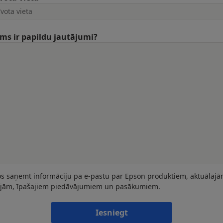
ums ir papildu jautājumi?
os saņemt informāciju pa e-pastu par Epson produktiem, aktuālaj
ijām, īpašajiem piedāvājumiem un pasākumiem.
Iesniegt