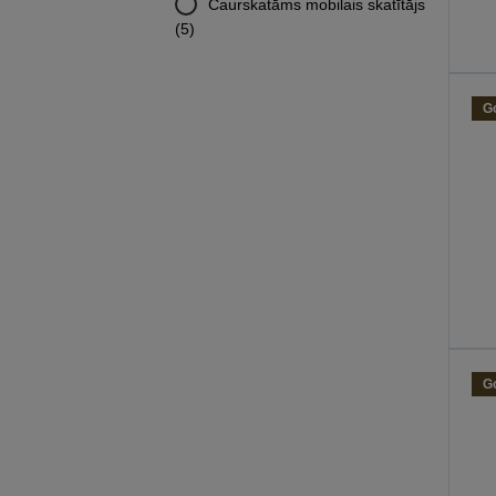
Caurskatāms mobilais skatītājs
(5)
G
G