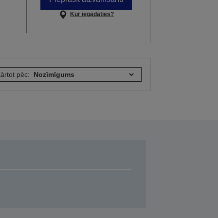
Kur iegādāties?
ārtot pēc: