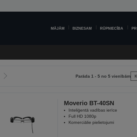
MĀJĀM
BIZNESAM
RŪPNIECĪBA
PR
Parāda 1 - 5 no 5 vienībām
K
Iet
uz
šējo
nākamo
lapu
Moverio BT-40SN
Inteliģentā vadības ierīce
Full HD 1080p
Komerciālie pielietojumi