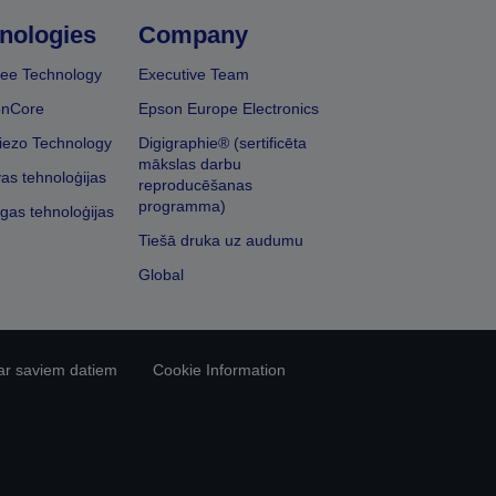
nologies
Company
ee Technology
Executive Team
onCore
Epson Europe Electronics
iezo Technology
Digigraphie® (sertificēta
mākslas darbu
vas tehnoloģijas
reproducēšanas
programma)
īgas tehnoloģijas
Tiešā druka uz audumu
Global
ar saviem datiem
Cookie Information