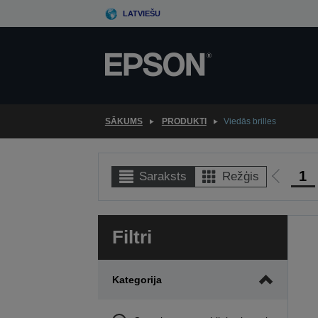
Skip
LATVIEŠU
to
main
content
SĀKUMS
PRODUKTI
Viedās brilles
1
Saraksts
Režģis
Iet
uz
iepriek
Filtri
lapu
Kategorija