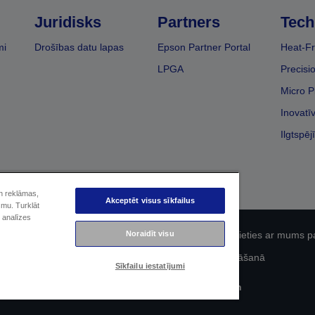
Juridisks
Partners
Tech
mi
Drošības datu lapas
Epson Partner Portal
Heat-Fr
LPGA
Precisi
Micro P
Inovatī
Ilgtspēj
un reklāmas,
Akceptēt visus sīkfailus
smu. Turklāt
 analīzes
Noraidīt visu
fidencialitāti
EU Data Act Compliance
Sazinieties ar mums p
Epson apņemšanās pieejamības nodrošināšanā
Sīkfailu iestatījumi
Autortiesības (c) 2026 Seiko Epson