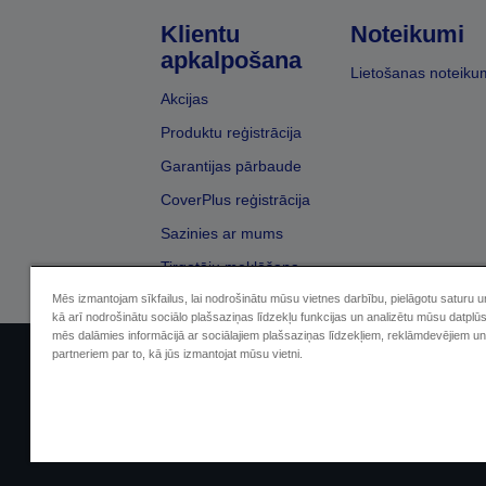
Klientu
Noteikumi
apkalpošana
Lietošanas noteiku
Akcijas
Produktu reģistrācija
Garantijas pārbaude
CoverPlus reģistrācija
Sazinies ar mums
Tirgotāju meklēšana
Mēs izmantojam sīkfailus, lai nodrošinātu mūsu vietnes darbību, pielāgotu saturu 
kā arī nodrošinātu sociālo plašsaziņas līdzekļu funkcijas un analizētu mūsu datplū
mēs dalāmies informācijā ar sociālajiem plašsaziņas līdzekļiem, reklāmdevējiem un
partneriem par to, kā jūs izmantojat mūsu vietni.
Sellers Identification
Paziņojumā par kon