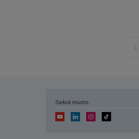
I
i
l
Sekot mums