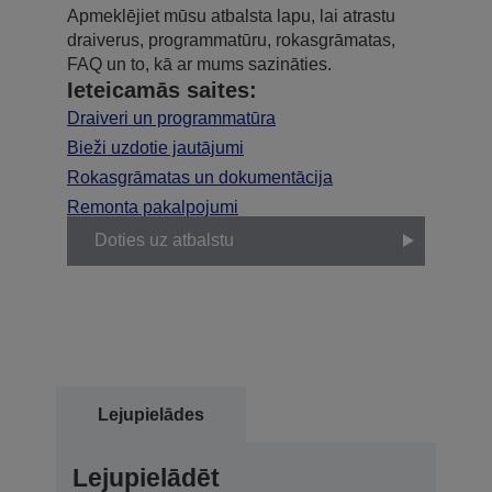
Apmeklējiet mūsu atbalsta lapu, lai atrastu
draiverus, programmatūru, rokasgrāmatas,
FAQ un to, kā ar mums sazināties.
Ieteicamās saites:
Draiveri un programmatūra
Bieži uzdotie jautājumi
Rokasgrāmatas un dokumentācija
Remonta pakalpojumi
Doties uz atbalstu
Lejupielādes
Lejupielādēt