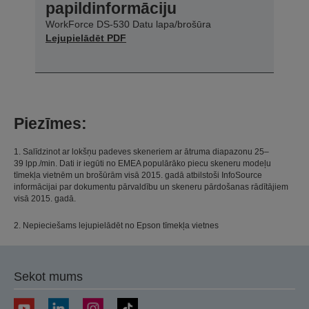
papildinformāciju
WorkForce DS-530 Datu lapa/brošūra
Lejupielādēt PDF
Piezīmes:
1. Salīdzinot ar lokšņu padeves skeneriem ar ātruma diapazonu 25–
39 lpp./min. Dati ir iegūti no EMEA populārāko piecu skeneru modeļu
tīmekļa vietnēm un brošūrām visā 2015. gadā atbilstoši InfoSource
informācijai par dokumentu pārvaldību un skeneru pārdošanas rādītājiem
visā 2015. gadā.
2. Nepieciešams lejupielādēt no Epson tīmekļa vietnes
Sekot mums