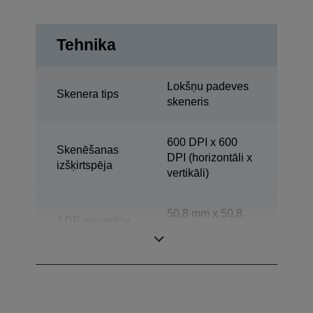
Tehnika
Lokšņu padeves
Skenera tips
skeneris
600 DPI x 600
Skenēšanas
DPI (horizontāli x
izšķirtspēja
vertikāli)
50,8 mm x 50,8
ADF minimālie
mm (horizontāli x
dokumenta izmēri
vertikāli)