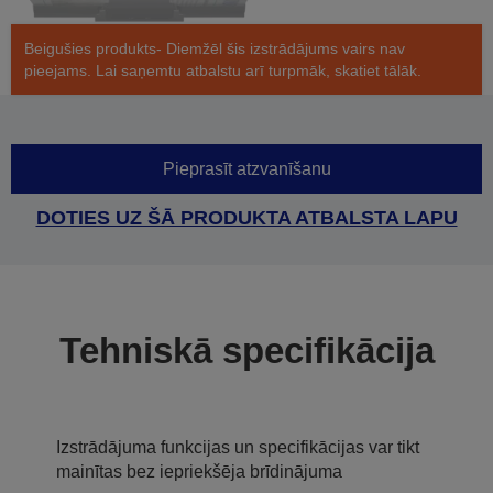
Beigušies produkts- Diemžēl šis izstrādājums vairs nav
pieejams. Lai saņemtu atbalstu arī turpmāk, skatiet tālāk.
Pieprasīt atzvanīšanu
DOTIES UZ ŠĀ PRODUKTA ATBALSTA LAPU
Tehniskā specifikācija
Izstrādājuma funkcijas un specifikācijas var tikt
mainītas bez iepriekšēja brīdinājuma