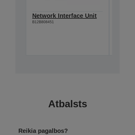
Network Interface Unit
Pārvad
B12B808451
B12B81905
Atbalsts
Reikia pagalbos?