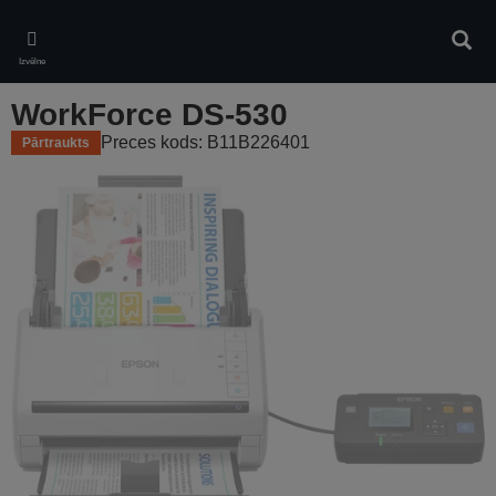
Skip
to
Meklē
main
Izvēlne
content
WorkForce DS-530
Preces kods: B11B226401
Pārtraukts