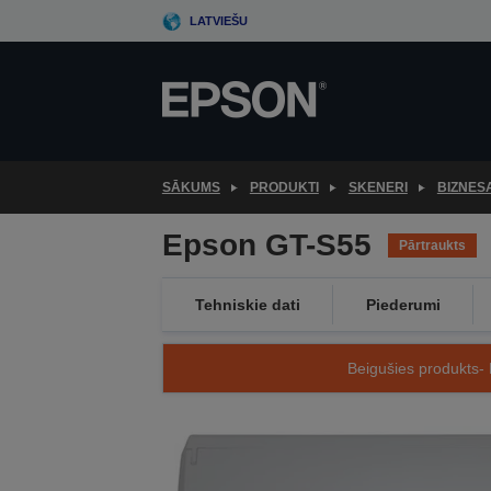
Skip
LATVIEŠU
to
main
content
SĀKUMS
PRODUKTI
SKENERI
BIZNES
Epson GT-S55
Pārtraukts
Tehniskie dati
Piederumi
Beigušies produkts- 