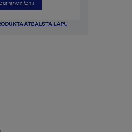
asīt atzvanīšanu
RODUKTA ATBALSTA LAPU
a