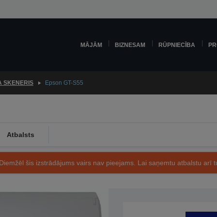
MĀJĀM
BIZNESAM
RŪPNIECĪBA
PR
A SKENERIS
Epson GT-S55
Atbalsts
Diemžēl šis izstrādājums vairs nav pieejams. Lai saņemtu atbalstu arī tu
Preces kods: B11B202301