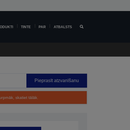
ODUKTI
TINTE
PAR
ATBALSTS
Pieprasīt atzvanīšanu
rpmāk, skatiet tālāk.