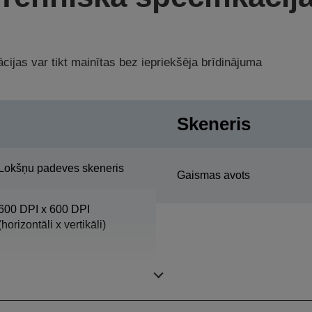
cijas var tikt mainītas bez iepriekšēja brīdinājuma
Skeneris
Lokšņu padeves skeneris
Gaismas avots
600 DPI x 600 DPI
(horizontāli x vertikāli)
216 mm x 914 mm
(horizontāli x vertikāli)