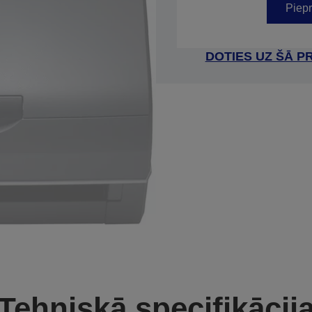
Piepr
DOTIES UZ ŠĀ P
Tehniskā specifikācij