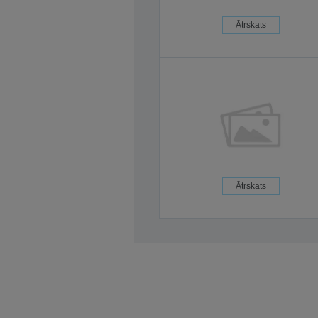
Ātrskats
Ātrskats