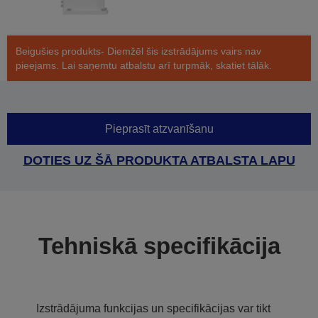
Beigušies produkts- Diemžēl šis izstrādājums vairs nav
pieejams. Lai saņemtu atbalstu arī turpmāk, skatiet tālāk.
Pieprasīt atzvanīšanu
DOTIES UZ ŠĀ PRODUKTA ATBALSTA LAPU
Tehniskā specifikācija
Izstrādājuma funkcijas un specifikācijas var tikt