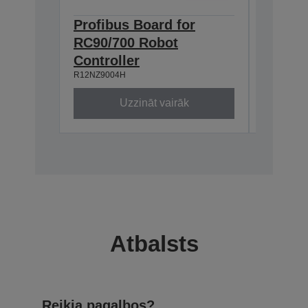
Profibus Board for
Epson
RC90/700 Robot
TP2 (
R12NZ900
Controller
R12NZ9004H
Uzzināt vairāk
Atbalsts
Reikia pagalbos?