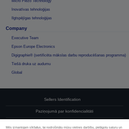
Micro Piezo Technology
Inovatīvas tehnoloģijas
Ilgtspējīgas tehnoloģijas
Company
Executive Team
Epson Europe Electronics
Digigraphie® (sertificēta mākslas darbu reproducēšanas programma)
Tiešā druka uz audumu
Global
Sellers Identification
Paziņojumā par konfidencialitāti
EU Data Act Compliance
Mēs izmantojam sīkfailus, lai nodrošinātu mūsu vietnes darbību, pielāgotu saturu un