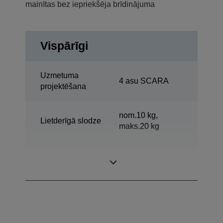
mainītas bez iepriekšēja brīdinājuma
Vispārīgi
Uzmetuma
4 asu SCARA
projektēšana
nom.10 kg,
Lietderīgā slodze
maks.20 kg
Horizontāla
1000 mm
sasniedzamība