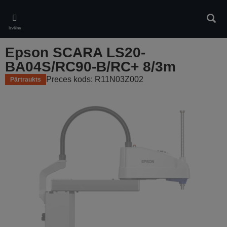
Skip
to
Meklē
main
Izvēlne
content
Epson SCARA LS20-
BA04S/RC90-B/RC+ 8/3m
Preces kods: R11N03Z002
Pārtraukts