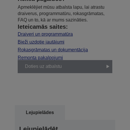
Apmeklējiet mūsu atbalsta lapu, lai atrastu
draiverus, programmatūru, rokasgrāmatas,
FAQ un to, kā ar mums sazināties.
Ieteicamās saites:
Draiveri un programmatūra
Bieži uzdotie jautājumi
Rokasgrāmatas un dokumentācija
Remonta pakalpojumi
Doties uz atbalstu
Lejupielādes
Lejupielādēt