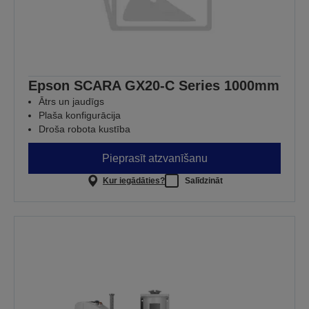
Epson SCARA GX20-C Series 1000mm
Ātrs un jaudīgs
Plaša konfigurācija
Droša robota kustība
Pieprasīt atzvanīšanu
Kur iegādāties?
Salīdzināt