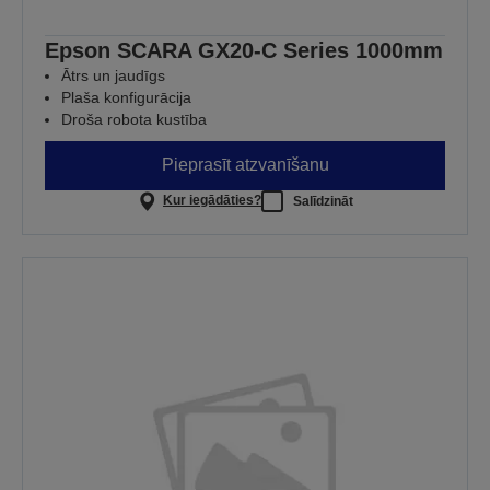
Epson SCARA GX20-C Series 1000mm
Ātrs un jaudīgs
Plaša konfigurācija
Droša robota kustība
Pieprasīt atzvanīšanu
Kur iegādāties?
Salīdzināt