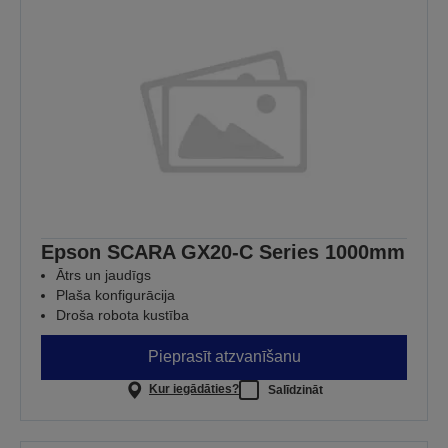
Epson SCARA GX20-C Series 1000mm
Ātrs un jaudīgs
Plaša konfigurācija
Droša robota kustība
Pieprasīt atzvanīšanu
Kur iegādāties?
Salīdzināt