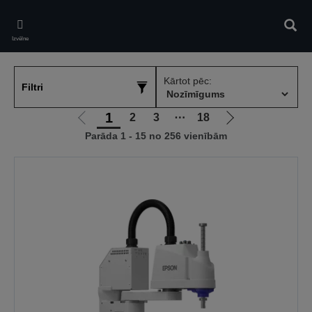
Skip
to
Meklē
main
Izvēlne
content
Kārtot pēc:
Filtri
1
2
3
⋯
18
Iet
Iet
Parāda 1 - 15 no 256 vienībām
uz
uz
iepriekšējo
nākamo
lapu
lapu