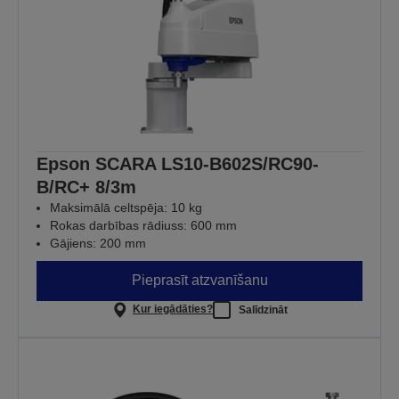
Epson SCARA LS10-B602S/RC90-
B/RC+ 8/3m
Maksimālā celtspēja: 10 kg
Rokas darbības rādiuss: 600 mm
Gājiens: 200 mm
Pieprasīt atzvanīšanu
Kur iegādāties?
Salīdzināt