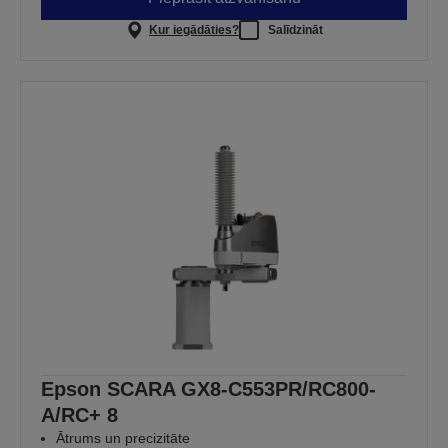
Kur iegādāties?
Salīdzināt
Epson SCARA GX8-C553PR/RC800-
A/RC+ 8
Ātrums un precizitāte