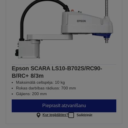
Epson SCARA LS10-B702S/RC90-
B/RC+ 8/3m
Maksimālā celtspēja: 10 kg
Rokas darbības rādiuss: 700 mm
Gājiens: 200 mm
Pieprasīt atzvanīšanu
Kur iegādāties?
Salīdzināt