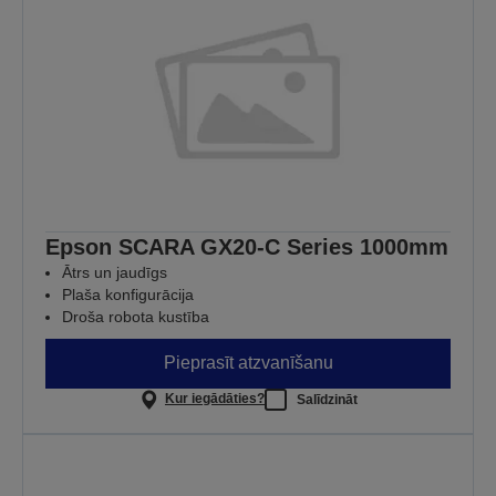
Epson SCARA GX20-C Series 1000mm
Ātrs un jaudīgs
Plaša konfigurācija
Droša robota kustība
Pieprasīt atzvanīšanu
Kur iegādāties?
Salīdzināt