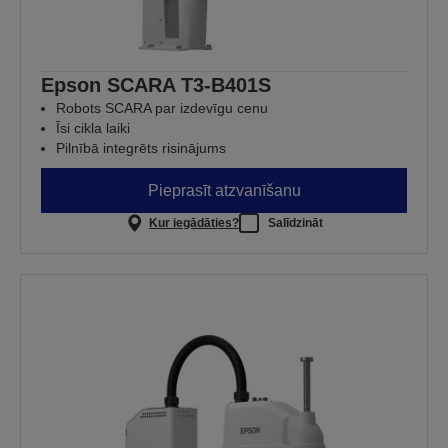
Epson SCARA T3-B401S
Robots SCARA par izdevīgu cenu
Īsi cikla laiki
Pilnībā integrēts risinājums
Pieprasīt atzvanīšanu
Kur iegādāties?
Salīdzināt