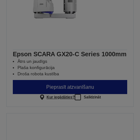
Epson SCARA GX20-C Series 1000mm
Ātrs un jaudīgs
Plaša konfigurācija
Droša robota kustība
Pieprasīt atzvanīšanu
Kur iegādāties?
Salīdzināt