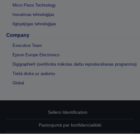
Micro Piezo Technology
Inovatīvas tehnoloģijas
Ilgtspējīgas tehnoloģijas
Company
Executive Team
Epson Europe Electronics
Digigraphie® (sertificēta mākslas darbu reproducēšanas programma)
Tiešā druka uz audumu
Global
Sellers Identification
Paziņojumā par konfidencialitāti
EU Data Act Compliance