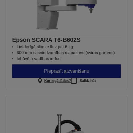
Epson SCARA T6-B602S
Lietderīgā slodze līdz pat 6 kg
600 mm sasniedzamības diapazons (sviras garums)
Iebūvēta vadības ierīce
Pieprasīt atzvanīšanu
Kur iegādāties?
Salīdzināt