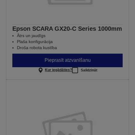
Epson SCARA GX20-C Series 1000mm
Ātrs un jaudīgs
Plaša konfigurācija
Droša robota kustība
Pieprasīt atzvanīšanu
Kur iegādāties?
Salīdzināt