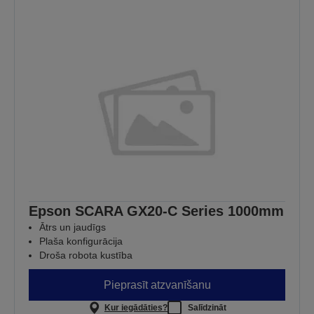
Epson SCARA GX20-C Series 1000mm
Ātrs un jaudīgs
Plaša konfigurācija
Droša robota kustība
Pieprasīt atzvanīšanu
Kur iegādāties?
Salīdzināt