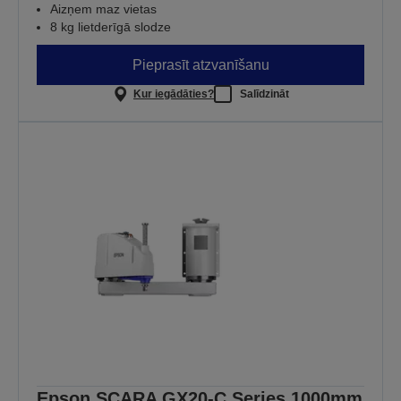
Aizņem maz vietas
8 kg lietderīgā slodze
Pieprasīt atzvanīšanu
Kur iegādāties?
Salīdzināt
Epson SCARA GX20-C Series 1000mm