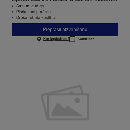
Ātrs un jaudīgs
Plaša konfigurācija
Droša robota kustība
Pieprasīt atzvanīšanu
Kur iegādāties?
Salīdzināt