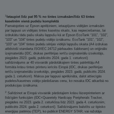
1
Ietaupiet līdz pat 95 % no tintes izmaksām/līdz 63 tintes
kasetnēm vienā pudeļu komplektā
Pamatojoties uz Epson aprēķiniem, ietaupījums vidējām izmaksām
par lappusi un vidējais tintes kasetņu skaits, kas nepieciešamas, lai
izdrukātu tādu pašu skaitu lappušu kā ar Epson EcoTank “101”, “102”,
“103” un “104” tintes pudeļu vidējo iznākumu. EcoTank “101”, “102”,
“103” un “104” tintes pudeļu sērijas vidējā lappušu skaita (A4 izdrukas
atbilstoši standarta ISO/IEC 24712 pārbaudes šablonam) un oriģinālo
izejmateriālu (IDC, drukas perifērijas ierīču izejmateriālu izsekotājs,
piegādes 2023. gadā, publicēts 2024. gada 1. ceturksnī)
salīdzinājums ar 40 visvairāk pārdotākajiem tintes patērētāju A4
formāta krāsu tintes printeru ierīcēs Eiropā (IDC, drukas perifērijas
ierīču izejmateriālu izsekotājs, piegādes 2023. gadā, publicēts 2024.
gada 1. ceturksnī). Maksa par lappusi aprēķināta, dalot attiecīgās
pudeles/kasetnes vidējo pārdošanas cenu, ko nosaka IDC atkarībā no
produkcijas iznākuma.
2
Salīdzinot ar Eiropā visvairāk pārdotajiem krāsu lāzerprinteriem ar
līdzīgām funkcijām (IDC<Quaretely Hardcopy Peripherals Tracker,
piegādes no 2023. gada 2. ceturkšņa līdz 2023. gada 4. ceturksnim,
publicēts 2024. gada 2. ceturksnī). Salīdzinājums balstīts uz tipisko
enerģijas patēriņu (TEP), ko publicē ENERGY STAR, vai ražotāja