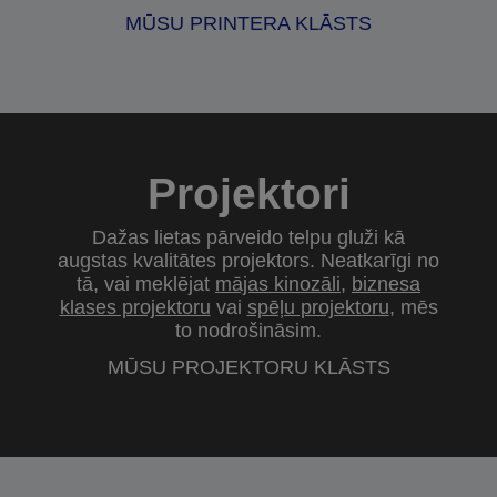
MŪSU PRINTERA KLĀSTS
Projektori
Dažas lietas pārveido telpu gluži kā
augstas kvalitātes projektors. Neatkarīgi no
tā, vai meklējat
mājas kinozāli
,
biznesa
klases projektoru
vai
spēļu projektoru
, mēs
to nodrošināsim.
MŪSU PROJEKTORU KLĀSTS