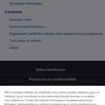
Ilgtspējīgas tehnoloģijas
Company
Executive Team
Epson Europe Electronics
Digigraphie® (sertificēta mākslas darbu reproducēšanas programma)
Tiešā druka uz audumu
Global
Sellers Identification
Paziņojumā par konfidencialitāti
EU Data Act Compliance
Mēs izmantojam sīkfailus, lai nodrošinātu mūsu vietnes darbību, pielāgotu saturu un
reklāmas, kā arī nodrošinātu sociālo plašsaziņas līdzekļu funkcijas un analizētu
Sazinieties ar mums par saviem datiem
mūsu datplūsmu. Turklāt mēs dalāmies informācijā ar sociālajiem plašsaziņas
līdzekļiem, reklāmdevējiem un analīzes partneriem par to, kā jūs izmantojat mūsu