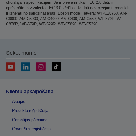
oficiālajām specifikācijām. Ja ir pieejami tikai TEC 2.0 dati, ir
aprēķināta ekvivalenta TEC 3.0 vērtība. Ja dati nav pieejami, produkti
ir izņemti no salīdzināšanas. Epson modeļi ietvēra: WF-C20750, AM-
C6000, AM-C5000, AM-C4000, AM-C400, AM-C550, WF-879R, WF-
C878R, WF-579R, WF-529R, WF-C5890, WF-C5390.
Sekot mums
Klientu apkalpošana
Akcijas
Produktu reģistrācija
Garantijas pārbaude
CoverPlus reģistrācija