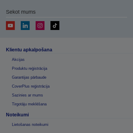
lapu
lapu
Sekot mums
Klientu apkalpošana
Akcijas
Produktu reģistrācija
Garantijas pārbaude
CoverPlus reģistrācija
Sazinies ar mums
Tirgotāju meklēšana
Noteikumi
Lietošanas noteikumi