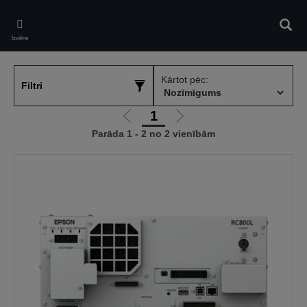
Skip
to
Meklē
main
Izvēlne
content
Kārtot pēc:
Filtri
1
Iet
Iet
Parāda 1 - 2 no 2 vienībām
uz
uz
iepriekšējo
nākamo
lapu
lapu