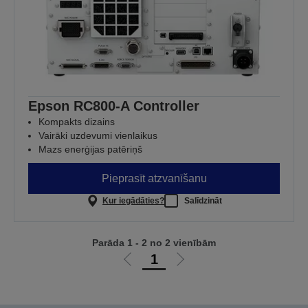
Epson RC800-A Controller
Kompakts dizains
Vairāki uzdevumi vienlaikus
Mazs enerģijas patēriņš
Pieprasīt atzvanīšanu
Kur iegādāties?
Salīdzināt
Parāda 1 - 2 no 2 vienībām
1
Iet
Iet
uz
uz
iepriekšējo
nākamo