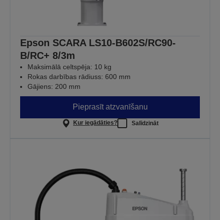
Epson SCARA LS10-B602S/RC90-
B/RC+ 8/3m
Maksimālā celtspēja: 10 kg
Rokas darbības rādiuss: 600 mm
Gājiens: 200 mm
Pieprasīt atzvanīšanu
Kur iegādāties?
Salīdzināt