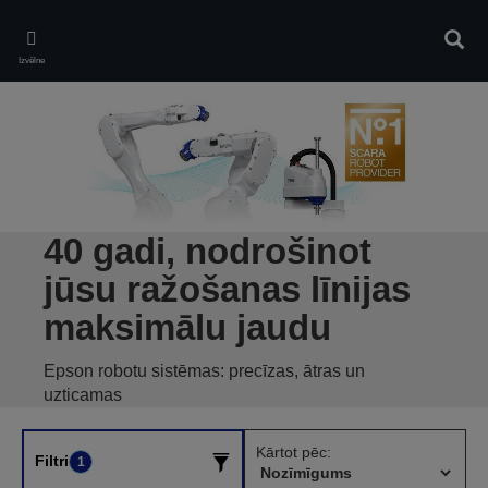
Skip
to
Meklē
main
Izvēlne
content
40 gadi, nodrošinot
jūsu ražošanas līnijas
maksimālu jaudu
Epson robotu sistēmas: precīzas, ātras un
uzticamas
Kārtot pēc:
Filtri
1