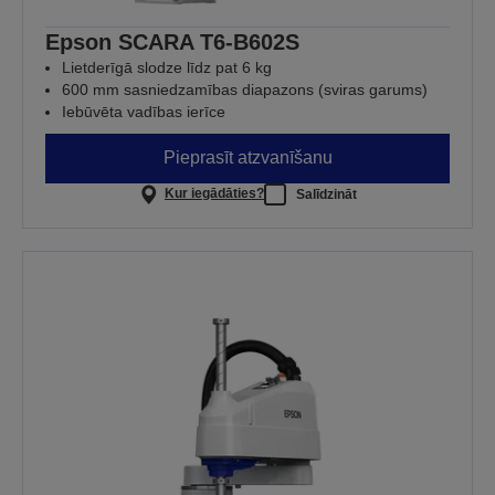
Epson SCARA T6-B602S
Lietderīgā slodze līdz pat 6 kg
600 mm sasniedzamības diapazons (sviras garums)
Iebūvēta vadības ierīce
Pieprasīt atzvanīšanu
Kur iegādāties?
Salīdzināt