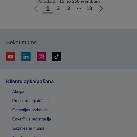
Parāda 1 - 15 no 256 vienībām
1
2
3
⋯
18
Iet
Iet
uz
uz
iepriekšējo
nākamo
lapu
lapu
Sekot mums
Klientu apkalpošana
Akcijas
Produktu reģistrācija
Garantijas pārbaude
CoverPlus reģistrācija
Sazinies ar mums