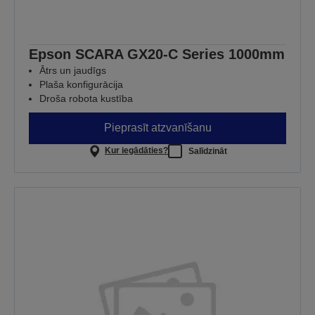
Epson SCARA GX20-C Series 1000mm
Ātrs un jaudīgs
Plaša konfigurācija
Droša robota kustība
Pieprasīt atzvanīšanu
Kur iegādāties?
Salīdzināt