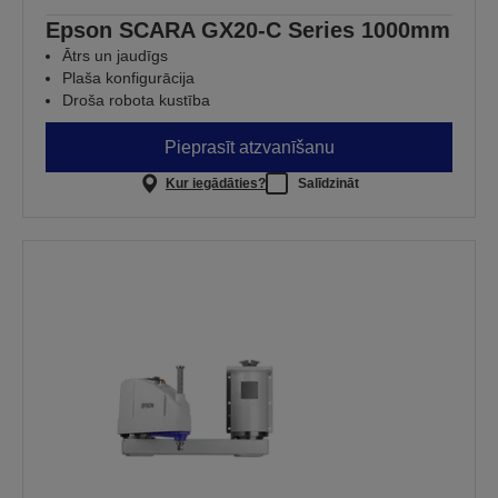
Epson SCARA GX20-C Series 1000mm
Ātrs un jaudīgs
Plaša konfigurācija
Droša robota kustība
Pieprasīt atzvanīšanu
Kur iegādāties?
Salīdzināt