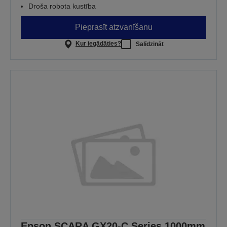
Droša robota kustība
Pieprasīt atzvanīšanu
Kur iegādāties?
Salīdzināt
Epson SCARA GX20-C Series 1000mm