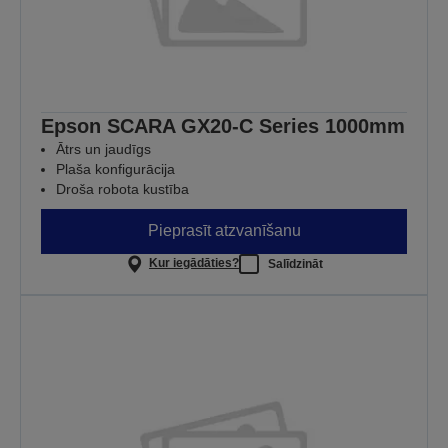
Epson SCARA GX20-C Series 1000mm
Ātrs un jaudīgs
Plaša konfigurācija
Droša robota kustība
Pieprasīt atzvanīšanu
Kur iegādāties?
Salīdzināt