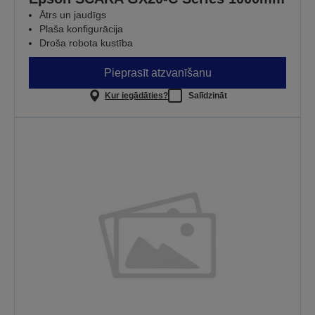
Ātrs un jaudīgs
Plaša konfigurācija
Droša robota kustība
Pieprasīt atzvanīšanu
Kur iegādāties?
Salīdzināt