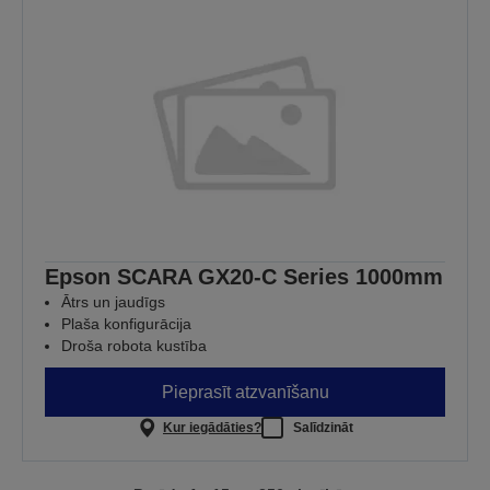
Epson SCARA GX20-C Series 1000mm
Ātrs un jaudīgs
Plaša konfigurācija
Droša robota kustība
Pieprasīt atzvanīšanu
Kur iegādāties?
Salīdzināt