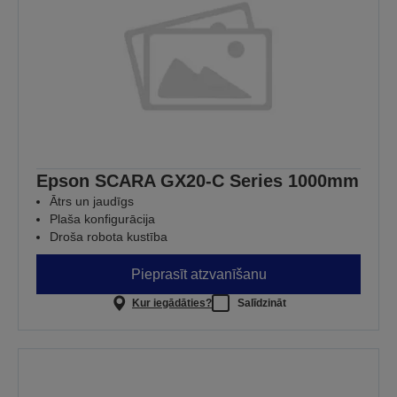
Epson SCARA GX20-C Series 1000mm
Ātrs un jaudīgs
Plaša konfigurācija
Droša robota kustība
Pieprasīt atzvanīšanu
Kur iegādāties?
Salīdzināt