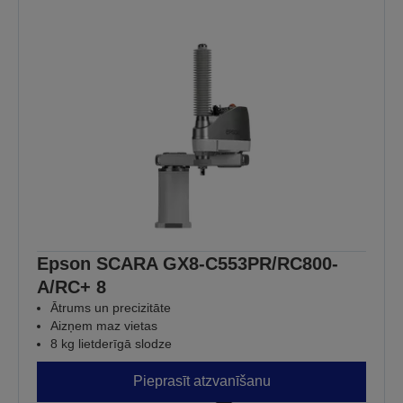
Epson SCARA GX8-C553PR/RC800-
A/RC+ 8
Ātrums un precizitāte
Aizņem maz vietas
8 kg lietderīgā slodze
Pieprasīt atzvanīšanu