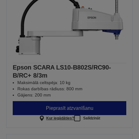
Epson SCARA LS10-B802S/RC90-
B/RC+ 8/3m
Maksimālā celtspēja: 10 kg
Rokas darbības rādiuss: 800 mm
Gājiens: 200 mm
Pieprasīt atzvanīšanu
Kur iegādāties?
Salīdzināt