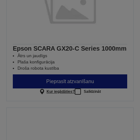
Epson SCARA GX20-C Series 1000mm
Ātrs un jaudīgs
Plaša konfigurācija
Droša robota kustība
Pieprasīt atzvanīšanu
Kur iegādāties?
Salīdzināt