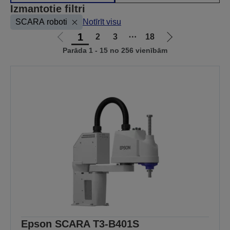
Izmantotie filtri
SCARA roboti
Notīrīt visu
1
2
3
⋯
18
Iet
Iet
Parāda 1 - 15 no 256 vienībām
uz
uz
iepriekšējo
nākamo
lapu
lapu
Epson SCARA T3-B401S