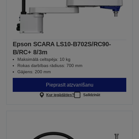
Epson SCARA LS10-B702S/RC90-
B/RC+ 8/3m
Maksimālā celtspēja: 10 kg
Rokas darbības rādiuss: 700 mm
Gājiens: 200 mm
Pieprasīt atzvanīšanu
Kur iegādāties?
Salīdzināt