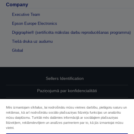
Company
Executive Team
Epson Europe Electronics
Digigraphie® (sertificēta mākslas darbu reproducēšanas programma)
Tiešā druka uz audumu
Global
Sellers Identification
Paziņojumā par konfidencialitāti
EU Data Act Compliance
Mēs izmantojam sīkfailus, lai nodrošinātu mūsu vietnes darbību, pielāgotu saturu un
reklāmas, kā arī nodrošinātu sociālo plašsaziņas līdzekļu funkcijas un analizētu
Sazinieties ar mums par saviem datiem
mūsu datplūsmu. Turklāt mēs dalāmies informācijā ar sociālajiem plašsaziņas
līdzekļiem, reklāmdevējiem un analīzes partneriem par to, kā jūs izmantojat mūsu
Cookie Information
vietni.