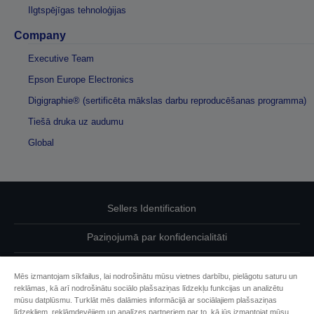
Ilgtspējīgas tehnoloģijas
Company
Executive Team
Epson Europe Electronics
Digigraphie® (sertificēta mākslas darbu reproducēšanas programma)
Tiešā druka uz audumu
Global
Sellers Identification
Paziņojumā par konfidencialitāti
EU Data Act Compliance
Mēs izmantojam sīkfailus, lai nodrošinātu mūsu vietnes darbību, pielāgotu saturu un
reklāmas, kā arī nodrošinātu sociālo plašsaziņas līdzekļu funkcijas un analizētu
Sazinieties ar mums par saviem datiem
mūsu datplūsmu. Turklāt mēs dalāmies informācijā ar sociālajiem plašsaziņas
līdzekļiem, reklāmdevējiem un analīzes partneriem par to, kā jūs izmantojat mūsu