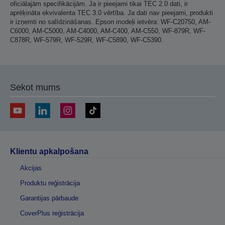
oficiālajām specifikācijām. Ja ir pieejami tikai TEC 2.0 dati, ir
aprēķināta ekvivalenta TEC 3.0 vērtība. Ja dati nav pieejami, produkti
ir izņemti no salīdzināšanas. Epson modeļi ietvēra: WF-C20750, AM-
C6000, AM-C5000, AM-C4000, AM-C400, AM-C550, WF-879R, WF-
C878R, WF-579R, WF-529R, WF-C5890, WF-C5390.
Sekot mums
Klientu apkalpošana
Akcijas
Produktu reģistrācija
Garantijas pārbaude
CoverPlus reģistrācija