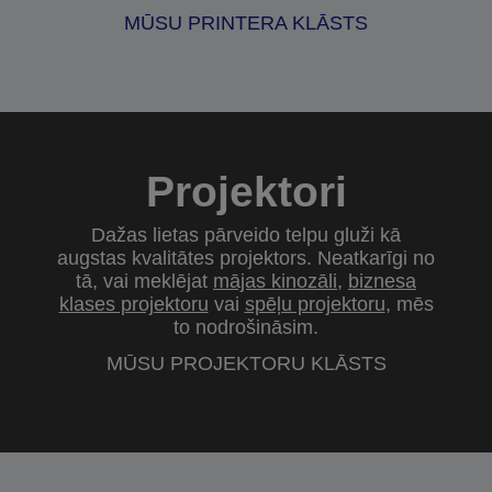
MŪSU PRINTERA KLĀSTS
Projektori
Dažas lietas pārveido telpu gluži kā
augstas kvalitātes projektors. Neatkarīgi no
tā, vai meklējat
mājas kinozāli
,
biznesa
klases projektoru
vai
spēļu projektoru
, mēs
to nodrošināsim.
MŪSU PROJEKTORU KLĀSTS