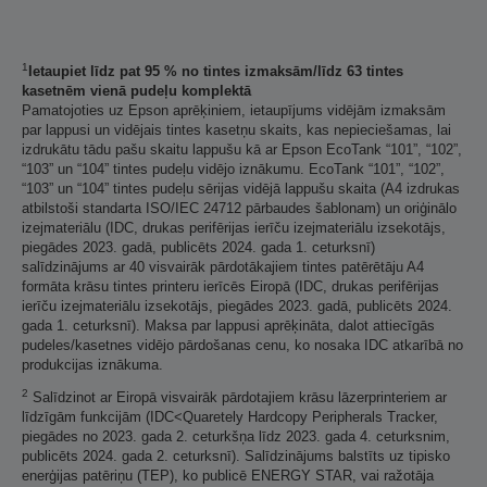
1
Ietaupiet līdz pat 95 % no tintes izmaksām/līdz 63 tintes
kasetnēm vienā pudeļu komplektā
Pamatojoties uz Epson aprēķiniem, ietaupījums vidējām izmaksām
par lappusi un vidējais tintes kasetņu skaits, kas nepieciešamas, lai
izdrukātu tādu pašu skaitu lappušu kā ar Epson EcoTank “101”, “102”,
“103” un “104” tintes pudeļu vidējo iznākumu. EcoTank “101”, “102”,
“103” un “104” tintes pudeļu sērijas vidējā lappušu skaita (A4 izdrukas
atbilstoši standarta ISO/IEC 24712 pārbaudes šablonam) un oriģinālo
izejmateriālu (IDC, drukas perifērijas ierīču izejmateriālu izsekotājs,
piegādes 2023. gadā, publicēts 2024. gada 1. ceturksnī)
salīdzinājums ar 40 visvairāk pārdotākajiem tintes patērētāju A4
formāta krāsu tintes printeru ierīcēs Eiropā (IDC, drukas perifērijas
ierīču izejmateriālu izsekotājs, piegādes 2023. gadā, publicēts 2024.
gada 1. ceturksnī). Maksa par lappusi aprēķināta, dalot attiecīgās
pudeles/kasetnes vidējo pārdošanas cenu, ko nosaka IDC atkarībā no
produkcijas iznākuma.
2
Salīdzinot ar Eiropā visvairāk pārdotajiem krāsu lāzerprinteriem ar
līdzīgām funkcijām (IDC<Quaretely Hardcopy Peripherals Tracker,
piegādes no 2023. gada 2. ceturkšņa līdz 2023. gada 4. ceturksnim,
publicēts 2024. gada 2. ceturksnī). Salīdzinājums balstīts uz tipisko
enerģijas patēriņu (TEP), ko publicē ENERGY STAR, vai ražotāja