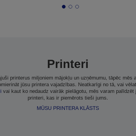
Printeri
uši printerus miljoniem mājokļu un uzņēmumu, tāpēc mēs a
pmierināt jūsu printera vajadzības. Neatkarīgi no tā, vai vēla
i
vai kaut ko nedaudz vairāk pielāgotu, mēs varam palīdzēt 
printeri, kas ir piemērots tieši jums.
MŪSU PRINTERA KLĀSTS