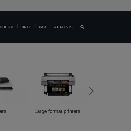
ODUKTI
TINTE
PAR
ATBALSTS
ers
Large format printers
POS