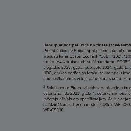
1
Ietaupiet līdz pat 95 % no tintes izmaksām
Pamatojoties uz Epson aprēķiniem, ietaupījums 
lappušu kā ar Epson EcoTank “101”, “102”, “103”
skaita (A4 izdrukas atbilstoši standarta ISO/IEC
piegādes 2023. gadā, publicēts 2024. gada 1. ce
(IDC, drukas perifērijas ierīču izejmateriālu iz
pudeles/kasetnes vidējo pārdošanas cenu, ko 
2
Salīdzinot ar Eiropā visvairāk pārdotajiem kr
ceturkšņa līdz 2023. gada 4. ceturksnim, public
ražotāja oficiālajām specifikācijām. Ja ir pieeja
salīdzināšanas. Epson modeļi ietvēra: WF-
WF-C5390.