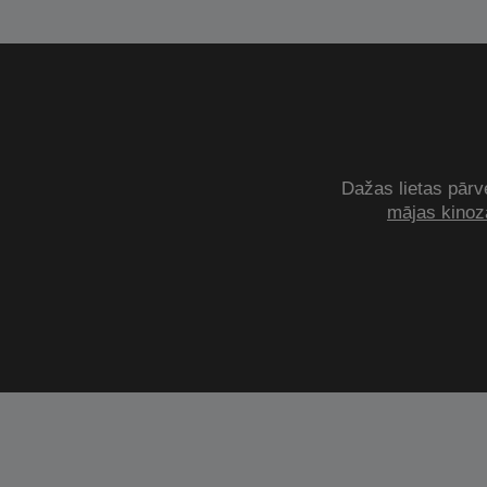
Dažas lietas pārve
mājas kinozā