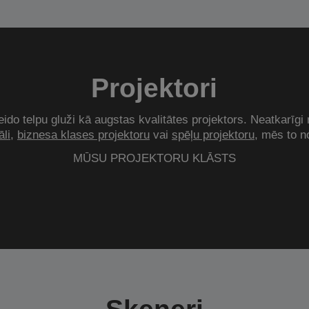
Projektori
ido telpu gluži kā augstas kvalitātes projektors. Neatkarīgi 
li
,
biznesa klases projektoru
vai
spēļu projektoru
, mēs to n
MŪSU PROJEKTORU KLĀSTS