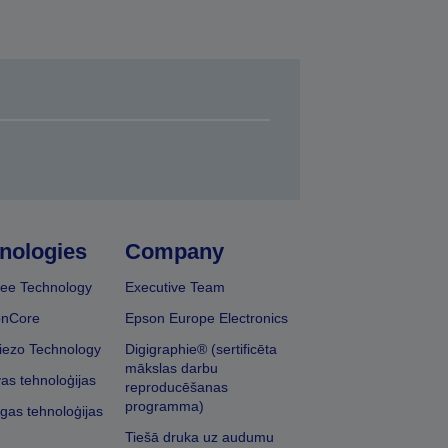
nologies
Company
ee Technology
Executive Team
onCore
Epson Europe Electronics
iezo Technology
Digigraphie® (sertificēta
mākslas darbu
vas tehnoloģijas
reproducēšanas
programma)
īgas tehnoloģijas
Tiešā druka uz audumu