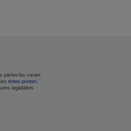
r pārliecību varam
ties
tintes printeri
,
jums iegādāties