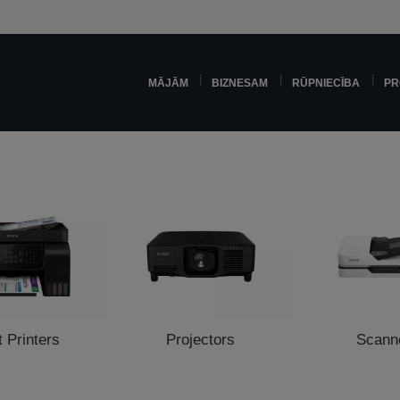
MĀJĀM
BIZNESAM
RŪPNIECĪBA
PR
t Printers
Projectors
Scann