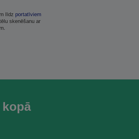
em līdz
portatīviem
ttēlu skenēšanu ar
ām.
 kopā