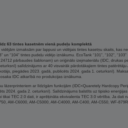
/līdz 63 tintes kasetnēm vienā pudeļu komplektā
vidējām izmaksām par lappusi un vidējais tintes kasetņu skaits, kas ne
 un “104” tintes pudeļu vidējo iznākumu. EcoTank “101”, “102”, “103” u
 24712 pārbaudes šablonam) un oriģinālo izejmateriālu (IDC, drukas perif
turksnī) salīdzinājums ar 40 visvairāk pārdotākajiem tintes patērētāju A
sekotājs, piegādes 2023. gadā, publicēts 2024. gada 1. ceturksnī). Maksa
nosaka IDC atkarībā no produkcijas iznākuma.
āsu lāzerprinteriem ar līdzīgām funkcijām (IDC<Quaretely Hardcopy Per
ēts 2024. gada 2. ceturksnī). Salīdzinājums balstīts uz tipisko enerģi
mi tikai TEC 2.0 dati, ir aprēķināta ekvivalenta TEC 3.0 vērtība. Ja dati n
C20750, AM-C6000, AM-C5000, AM-C4000, AM-C400, AM-C550, WF-87