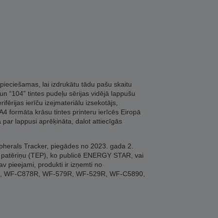
pieciešamas, lai izdrukātu tādu pašu skaitu
n “104” tintes pudeļu sērijas vidējā lappušu
ērijas ierīču izejmateriālu izsekotājs,
4 formāta krāsu tintes printeru ierīcēs Eiropā
 par lappusi aprēķināta, dalot attiecīgās
ipherals Tracker, piegādes no 2023. gada 2.
jas patēriņu (TEP), ko publicē ENERGY STAR, vai
av pieejami, produkti ir izņemti no
9R, WF-C878R, WF-579R, WF-529R, WF-C5890,