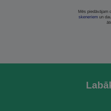
Mēs piedāvājam d
skeneriem
un dau
āt
Labā