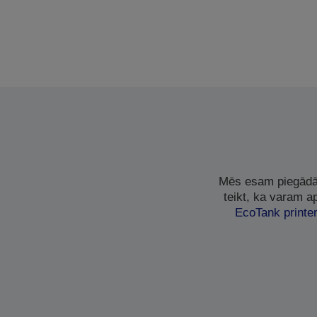
Mēs esam piegādāj
teikt, ka varam a
EcoTank printer