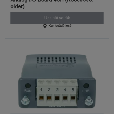
older)
Uzzināt vairāk
Kur iegādāties?