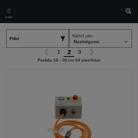
Skip
to
Meklē
main
Izvēlne
content
Kārtot pēc:
Filtri
2
1
3
Iet
Iet
Parāda 16 - 30 no 44 vienībām
uz
uz
iepriekšējo
nākamo
lapu
lapu