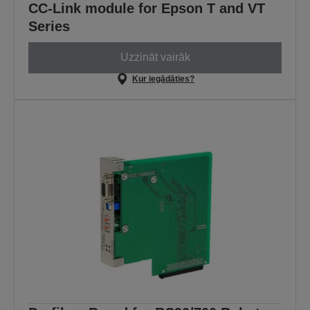
CC-Link module for Epson T and VT
Series
Uzzināt vairāk
Kur iegādāties?