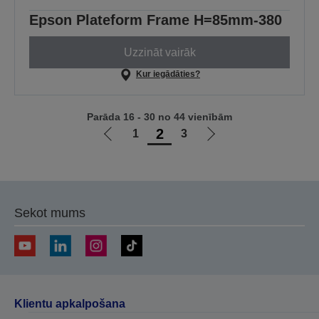
Epson Plateform Frame H=85mm-380
Uzzināt vairāk
Kur iegādāties?
Parāda 16 - 30 no 44 vienībām
2
1
3
Iet
Iet
uz
uz
iepriekšējo
nākamo
lapu
lapu
Sekot mums
Klientu apkalpošana