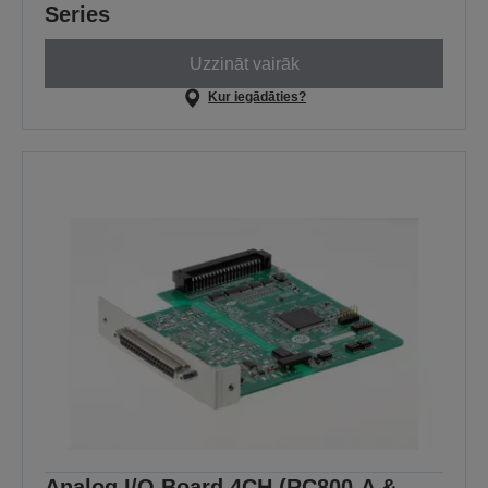
Series
Uzzināt vairāk
Kur iegādāties?
Analog I/O Board 4CH (RC800-A &