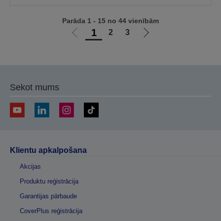
Parāda 1 - 15 no 44 vienībām
1
2
3
Iet
Iet
uz
uz
iepriekšējo
nākamo
lapu
lapu
Sekot mums
Klientu apkalpošana
Akcijas
Produktu reģistrācija
Garantijas pārbaude
CoverPlus reģistrācija