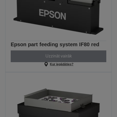
Epson part feeding system IF80 red
Uzzināt vairāk
Kur iegādāties?