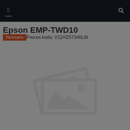
Skip
to
Meklē
main
Izvēlne
content
Epson EMP-TWD10
Preces kods: V11H257340LW
Pārtraukts