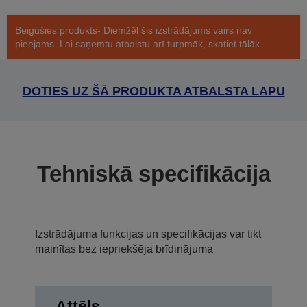
Beigušies produkts- Diemžēl šis izstrādājums vairs nav
pieejams. Lai saņemtu atbalstu arī turpmāk, skatiet tālāk.
DOTIES UZ ŠĀ PRODUKTA ATBALSTA LAPU
Tehniskā specifikācija
Izstrādājuma funkcijas un specifikācijas var tikt
mainītas bez iepriekšēja brīdinājuma
Attēls