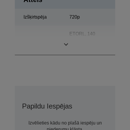
Izšķirtspēja
720p
ETORL, 140
Lampa
platums, 3.000 h
Darba mūžs
Papildu Iespējas
Izvēlieties kādu no plašā iespēju un
piederumu klāsta.