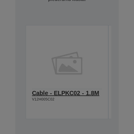
Cable - ELPKC02 - 1.8M
Cable 
V12H005C02
VGA-H
V12H005C