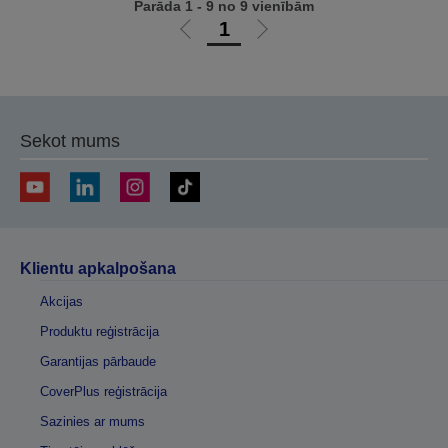
Parāda 1 - 9 no 9 vienībām
1
Iet
Iet
uz
uz
iepriekšējo
nākamo
lapu
lapu
Sekot mums
Klientu apkalpošana
Akcijas
Produktu reģistrācija
Garantijas pārbaude
CoverPlus reģistrācija
Sazinies ar mums