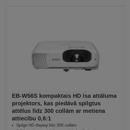
kad tas ir svarīgi
Jo katra nodarbība ir svarīga
ATKLĀT VAIRĀK
EB-W56S kompaktais HD īsa attāluma
projektors, kas piedāvā spilgtus
attēlus līdz 300 collām ar metiena
attiecību 0,6:1
Spilgti HD displeji līdz 300 collām