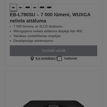
EB-L790SU – 7 000 lūmeni, WUXGA
neliela attāluma
7 000 lūmenu ar 3LCD dzidrumu
Mērogojams neliela attāluma displejs līdz 400
Vairākas uzstādīšanas iespējas
Daudzpusīgs savienojums
Uzzināt vairāk
Kur iegādāties?
Salīdzināt