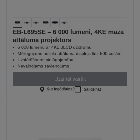
EB-L695SE – 6 000 lūmeni, 4KE maza
attāluma projektors
6 000 lūmenu ar 4KE 3LCD dzidrumu
Mērogojams neliela attāluma displejs līdz 500 collām
Uzstādīšanas pielāgojamība
Nevainojams savienojums
Uzzināt vairāk
Kur iegādāties?
Salīdzināt