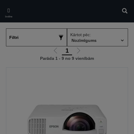
Skip
to
Meklē
main
Izvēlne
content
Kārtot pēc:
Filtri
1
Iet
Iet
Parāda 1 - 9 no 9 vienībām
uz
uz
iepriekšējo
nākamo
lapu
lapu