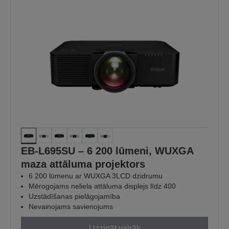
EB-L695SU – 6 200 lūmeni, WUXGA
maza attāluma projektors
6 200 lūmenu ar WUXGA 3LCD dzidrumu
Mērogojams neliela attāluma displejs līdz 400
Uzstādīšanas pielāgojamība
Nevainojams savienojums
Uzzināt vairāk