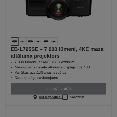
EB-L795SE – 7 000 lūmeni, 4KE maza
attāluma projektors
7 000 lūmenu ar 4KE 3LCD dzidrumu
Mērogojams neliela attāluma displejs līdz 400
Vairākas uzstādīšanas iespējas
Daudzpusīgs savienojums
Uzzināt vairāk
Kur iegādāties?
Salīdzināt