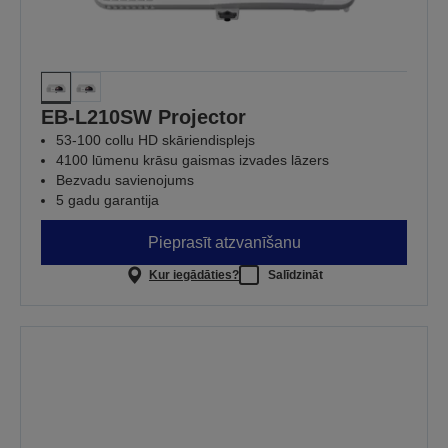
EB-L210SW Projector
53-100 collu HD skāriendisplejs
4100 lūmenu krāsu gaismas izvades lāzers
Bezvadu savienojums
5 gadu garantija
Pieprasīt atzvanīšanu
Kur iegādāties?
Salīdzināt