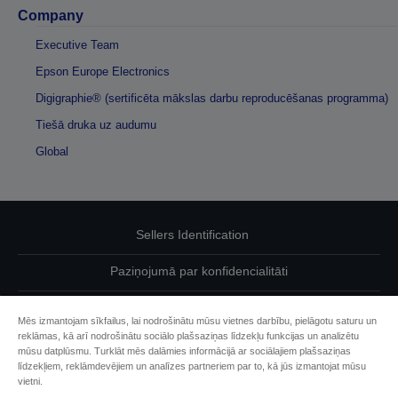
Company
Executive Team
Epson Europe Electronics
Digigraphie® (sertificēta mākslas darbu reproducēšanas programma)
Tiešā druka uz audumu
Global
Sellers Identification
Paziņojumā par konfidencialitāti
EU Data Act Compliance
Mēs izmantojam sīkfailus, lai nodrošinātu mūsu vietnes darbību, pielāgotu saturu un
reklāmas, kā arī nodrošinātu sociālo plašsaziņas līdzekļu funkcijas un analizētu
Sazinieties ar mums par saviem datiem
mūsu datplūsmu. Turklāt mēs dalāmies informācijā ar sociālajiem plašsaziņas
līdzekļiem, reklāmdevējiem un analīzes partneriem par to, kā jūs izmantojat mūsu
Cookie Information
vietni.