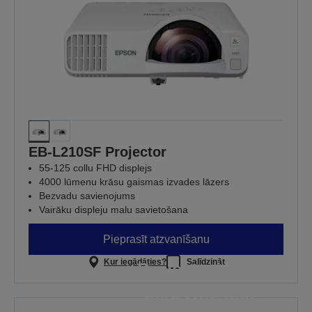
EB-L210SF Projector
55-125 collu FHD displejs
4000 lūmenu krāsu gaismas izvades lāzers
Bezvadu savienojums
Vairāku displeju malu savietošana
Pieprasīt atzvanīšanu
Kur iegādāties?
Salīdzināt
Projektori, kas
darbojas tad,