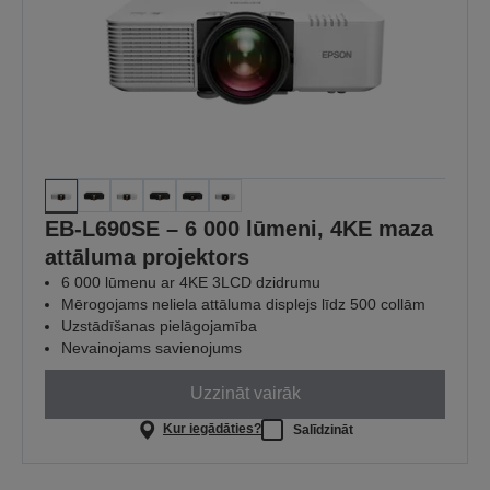
EB-L690SE – 6 000 lūmeni, 4KE maza
attāluma projektors
6 000 lūmenu ar 4KE 3LCD dzidrumu
Mērogojams neliela attāluma displejs līdz 500 collām
Uzstādīšanas pielāgojamība
Nevainojams savienojums
Uzzināt vairāk
Kur iegādāties?
Salīdzināt