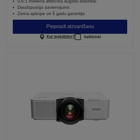
0,6:1 metiena attiecība augstai elastībai
Daudzpusīgs savienojums
Zema apkope un 5 gadu garantija
Pieprasīt atzvanīšanu
Kur iegādāties?
Salīdzināt