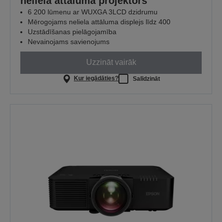
neliela attāluma projektors
6 200 lūmenu ar WUXGA 3LCD dzidrumu
Mērogojams neliela attāluma displejs līdz 400
Uzstādīšanas pielāgojamība
Nevainojams savienojums
Uzzināt vairāk
Kur iegādāties?
Salīdzināt