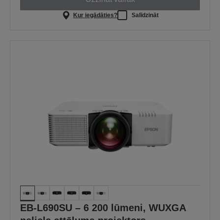
Kur iegādāties?
Salīdzināt
EB-L690SU – 6 200 lūmeni, WUXGA