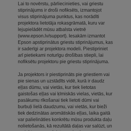
Lai to novērstu, pārliecinieties, vai griestu
stiprinājums ir droši nofiksēts, izmantojot
visus stiprinājuma punktus, kas norādīti
projektora lietotāja rokasgrāmatā, kuru var
lejupielādēt mūsu atbalsta vietnē
(www.epson.lv/support). Iesakām izmantot
Epson apstiprinātus griestu stiprinājumus, kas
ir saderīgi ar projektora modeli. Piestipriniet
arī pietiekami noturīgu drošības stiepli, lai
nofiksētu projektoru pie griestu stiprinājuma.
Ja projektors ir piestiprināts pie griestiem vai
pie sienas un uzstādīts vidē, kurā ir daudz
eļļas dūmu, vai vietās, kur tiek lietotas
gaistošas eļļas vai ķīmiskās vielas, vietās, kur
pasākumu rīkošanai tiek lietoti dūmi vai
burbuļi lielā daudzumu, vai vietās, kur bieži
tiek dedzinātas aromātiskās eļļas, laika gaitā
var palielināties konkrētu mūsu produkta daļu
nolietošanās, kā rezultātā daļas var salūzt, un