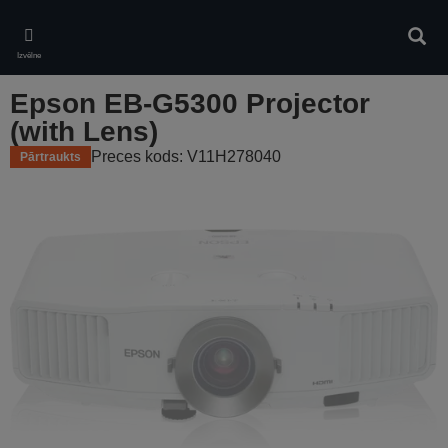
Skip
to
Meklē
main
Izvēlne
content
Epson EB-G5300 Projector
(with Lens)
Preces kods: V11H278040
Pārtraukts