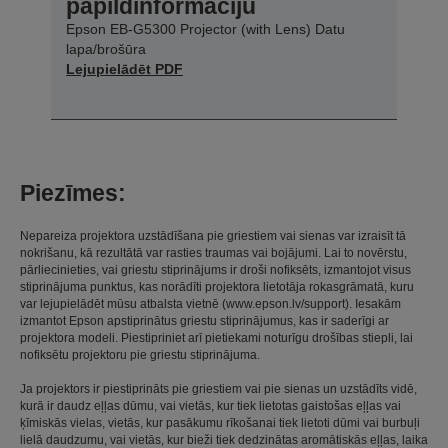
papildinformāciju
Epson EB-G5300 Projector (with Lens) Datu
lapa/brošūra
Lejupielādēt PDF
Piezīmes:
Nepareiza projektora uzstādīšana pie griestiem vai sienas var izraisīt tā
nokrišanu, kā rezultātā var rasties traumas vai bojājumi. Lai to novērstu,
pārliecinieties, vai griestu stiprinājums ir droši nofiksēts, izmantojot visus
stiprinājuma punktus, kas norādīti projektora lietotāja rokasgrāmatā, kuru
var lejupielādēt mūsu atbalsta vietnē (www.epson.lv/support). Iesakām
izmantot Epson apstiprinātus griestu stiprinājumus, kas ir saderīgi ar
projektora modeli. Piestipriniet arī pietiekami noturīgu drošības stiepli, lai
nofiksētu projektoru pie griestu stiprinājuma.
Ja projektors ir piestiprināts pie griestiem vai pie sienas un uzstādīts vidē,
kurā ir daudz eļļas dūmu, vai vietās, kur tiek lietotas gaistošas eļļas vai
ķīmiskās vielas, vietās, kur pasākumu rīkošanai tiek lietoti dūmi vai burbuļi
lielā daudzumu, vai vietās, kur bieži tiek dedzinātas aromātiskās eļļas, laika