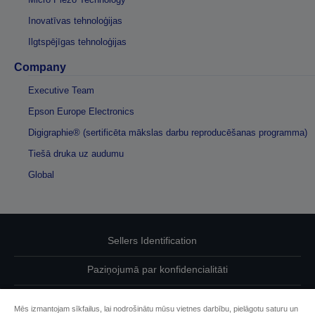
Inovatīvas tehnoloģijas
Ilgtspējīgas tehnoloģijas
Company
Executive Team
Epson Europe Electronics
Digigraphie® (sertificēta mākslas darbu reproducēšanas programma)
Tiešā druka uz audumu
Global
Sellers Identification
Paziņojumā par konfidencialitāti
EU Data Act Compliance
Mēs izmantojam sīkfailus, lai nodrošinātu mūsu vietnes darbību, pielāgotu saturu un