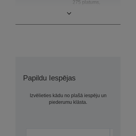
275 platums,
Lampa
3.000 h Darba
mūžs
Papildu Iespējas
Izvēlieties kādu no plašā iespēju un
piederumu klāsta.