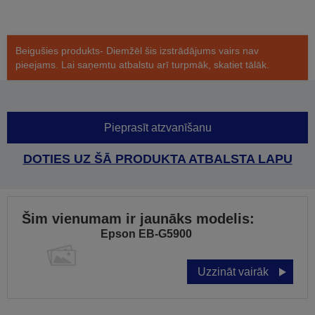
Beigušies produkts- Diemžēl šis izstrādājums vairs nav
pieejams. Lai saņemtu atbalstu arī turpmāk, skatiet tālāk.
Pieprasīt atzvanīšanu
DOTIES UZ ŠĀ PRODUKTA ATBALSTA LAPU
Šim vienumam ir jaunāks modelis:
Epson EB-G5900
Uzzināt vairāk