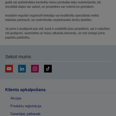
gaitā var palielināties konkrētu mūsu produkta daļu nolietošanās, kā
rezultātā daļas var salūzt, un projektors var nokrist no griestiem.
Iesakām regulāri organizēt lietotāja vai kvalificēta speciālista veiktu
iekārtas pārbaudi, lai nodrošinātu nepārtrauktu drošu darbību.
Ja jums ir jautājumi par vidi, kurā ir uzstādīts jūsu projektors, vai ir radušies
citi jautājumi, sazinieties ar mūsu atbalsta dienestu, un viņi sniegs jums
papildu palīdzību.
Sekot mums
Klientu apkalpošana
Akcijas
Produktu reģistrācija
Garantijas pārbaude