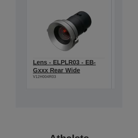
Lens - ELPLR03 - EB-
Lens -
Gxxx Rear Wide
Gxxx 
V12H004R03
V12H004S