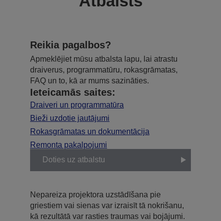
Atbalsts
Reikia pagalbos?
Apmeklējiet mūsu atbalsta lapu, lai atrastu
draiverus, programmatūru, rokasgrāmatas,
FAQ un to, kā ar mums sazināties.
Ieteicamās saites:
Draiveri un programmatūra
Bieži uzdotie jautājumi
Rokasgrāmatas un dokumentācija
Remonta pakalpojumi
Doties uz atbalstu
Nepareiza projektora uzstādīšana pie
griestiem vai sienas var izraisīt tā nokrišanu,
kā rezultātā var rasties traumas vai bojājumi.