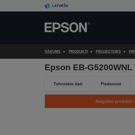
Skip
LATVIEŠU
to
main
content
SĀKUMS
PRODUKTI
PROJECTORS
PR
Epson EB-G5200WNL
Tehniskie dati
Piederumi
Beigušies produkts- 