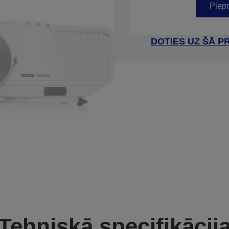
Piepr
DOTIES UZ ŠĀ P
Tehniskā specifikācij