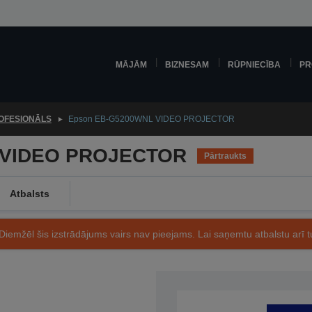
MĀJĀM
BIZNESAM
RŪPNIECĪBA
PR
OFESIONĀLS
Epson EB-G5200WNL VIDEO PROJECTOR
 VIDEO PROJECTOR
Pārtraukts
Atbalsts
Diemžēl šis izstrādājums vairs nav pieejams. Lai saņemtu atbalstu arī tu
Preces kods: V11H298940