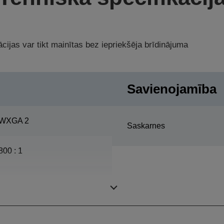
cijas var tikt mainītas bez iepriekšēja brīdinājuma
Savienojamība
WXGA 2
Saskarnes
800 : 1
275 platums, 3.000 h Darba
mūžs