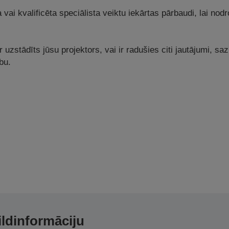
a vai kvalificēta speciālista veiktu iekārtas pārbaudi, lai no
ir uzstādīts jūsu projektors, vai ir radušies citi jautājumi, s
bu.
ildinformāciju