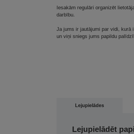
Iesakām regulāri organizēt lietotāj
darbību.
Ja jums ir jautājumi par vidi, kurā 
un viņi sniegs jums papildu palīdzī
Lejupielādes
Lejupielādēt pap