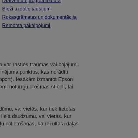
Draiveri un programmatūra
Bieži uzdotie jautājumi
Rokasgrāmatas un dokumentācija
Remonta pakalpojumi
ā var rasties traumas vai bojājumi.
prinājuma punktus, kas norādīti
support). Iesakām izmantot Epson
ami noturīgu drošības stiepli, lai
dūmu, vai vietās, kur tiek lietotas
 lielā daudzumu, vai vietās, kur
ļu nolietošanās, kā rezultātā daļas