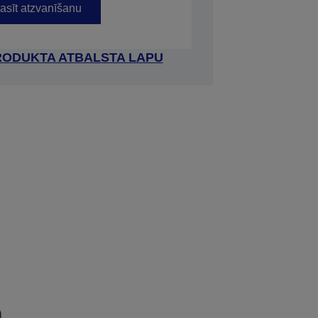
asīt atzvanīšanu
RODUKTA ATBALSTA LAPU
a