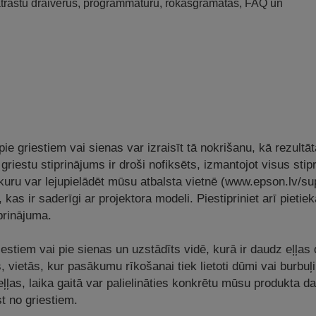
 atrastu draiverus, programmatūru, rokasgrāmatas, FAQ un
e griestiem vai sienas var izraisīt tā nokrišanu, kā rezultāt
i griestu stiprinājums ir droši nofiksēts, izmantojot visus sti
 kuru var lejupielādēt mūsu atbalsta vietnē (www.epson.lv/
 kas ir saderīgi ar projektora modeli. Piestipriniet arī pietiek
iprinājuma.
riestiem vai pie sienas un uzstādīts vidē, kurā ir daudz eļļas 
, vietās, kur pasākumu rīkošanai tiek lietoti dūmi vai burbuļi
ļļas, laika gaitā var palielināties konkrētu mūsu produkta da
st no griestiem.