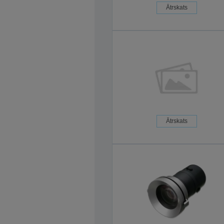
Ātrskats
Ātrskats