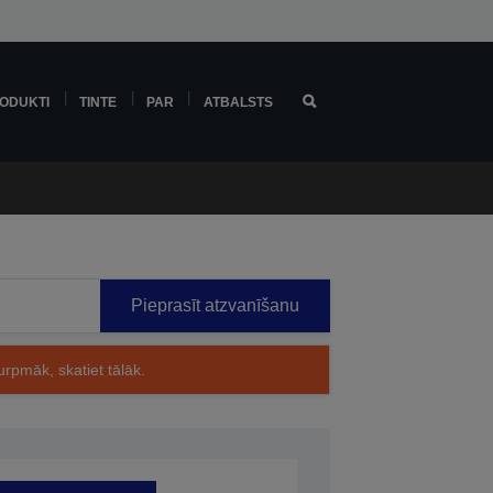
ODUKTI
TINTE
PAR
ATBALSTS
Pieprasīt atzvanīšanu
rpmāk, skatiet tālāk.