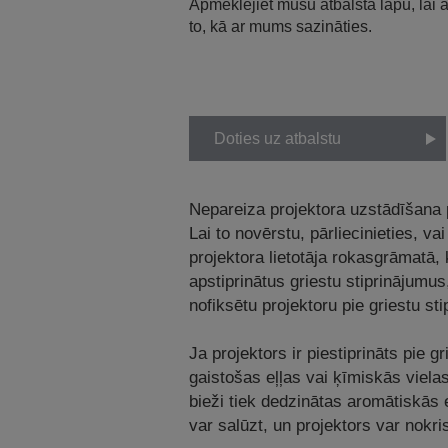
Apmeklējiet mūsu atbalsta lapu, lai
to, kā ar mums sazināties.
Doties uz atbalstu
Nepareiza projektora uzstādīšana pi
Lai to novērstu, pārliecinieties, va
projektora lietotāja rokasgrāmatā,
apstiprinātus griestu stiprinājumus,
nofiksētu projektoru pie griestu st
Ja projektors ir piestiprināts pie g
gaistošas eļļas vai ķīmiskās vielas
bieži tiek dedzinātas aromātiskās e
var salūzt, un projektors var nokri