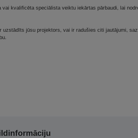
a vai kvalificēta speciālista veiktu iekārtas pārbaudi, lai no
ir uzstādīts jūsu projektors, vai ir radušies citi jautājumi, s
bu.
ildinformāciju