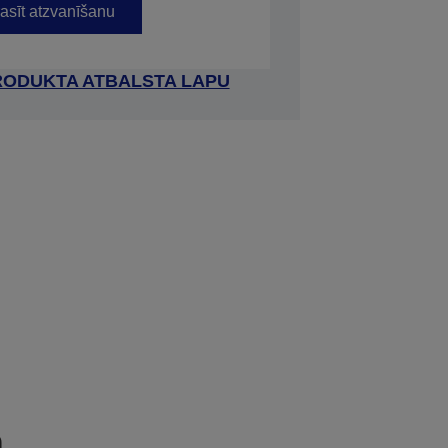
asīt atzvanīšanu
RODUKTA ATBALSTA LAPU
a