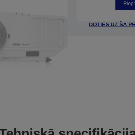
Piepr
DOTIES UZ ŠĀ P
Tehniskā specifikācij