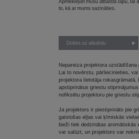
Apmeklējiet mūsu atbalsta lapu, lai
to, kā ar mums sazināties.
Doties uz atbalstu
Nepareiza projektora uzstādīšana pi
Lai to novērstu, pārliecinieties, va
projektora lietotāja rokasgrāmatā,
apstiprinātus griestu stiprinājumus,
nofiksētu projektoru pie griestu st
Ja projektors ir piestiprināts pie g
gaistošas eļļas vai ķīmiskās vielas
bieži tiek dedzinātas aromātiskās e
var salūzt, un projektors var nokri