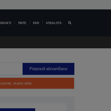
ODUKTI
TINTE
PAR
ATBALSTS
Pieprasīt atzvanīšanu
rpmāk, skatiet tālāk.