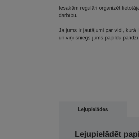
Iesakām regulāri organizēt lietotāj
darbību.
Ja jums ir jautājumi par vidi, kurā 
un viņi sniegs jums papildu palīdzī
Lejupielādes
Lejupielādēt pap