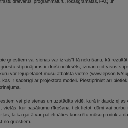
 atrastu draiverus, programmatūru, rokasgrāmatas, FAQ un
e griestiem vai sienas var izraisīt tā nokrišanu, kā rezultāt
i griestu stiprinājums ir droši nofiksēts, izmantojot visus sti
 kuru var lejupielādēt mūsu atbalsta vietnē (www.epson.lv/
 kas ir saderīgi ar projektora modeli. Piestipriniet arī pietiek
iprinājuma.
riestiem vai pie sienas un uzstādīts vidē, kurā ir daudz eļļas 
, vietās, kur pasākumu rīkošanai tiek lietoti dūmi vai burbuļi
ļļas, laika gaitā var palielināties konkrētu mūsu produkta da
st no griestiem.