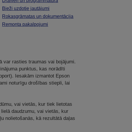
Draiveri un programmatūra
Bieži uzdotie jautājumi
Rokasgrāmatas un dokumentācija
Remonta pakalpojumi
ā var rasties traumas vai bojājumi.
prinājuma punktus, kas norādīti
support). Iesakām izmantot Epson
ami noturīgu drošības stiepli, lai
dūmu, vai vietās, kur tiek lietotas
 lielā daudzumu, vai vietās, kur
ļu nolietošanās, kā rezultātā daļas