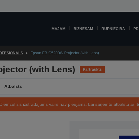
MĀJĀM
BIZNESAM
RŪPNIECĪBA
PR
OFESIONĀLS
Epson EB-G5200W Projector (with Lens)
ector (with Lens)
Pārtraukts
Atbalsts
Diemžēl šis izstrādājums vairs nav pieejams. Lai saņemtu atbalstu arī tu
Preces kods: V11H298040