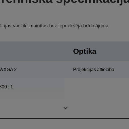
cijas var tikt mainītas bez iepriekšēja brīdinājuma
Optika
WXGA 2
Projekcijas attiecība
800 : 1
275 platums, 3.000 h Darba
mūžs