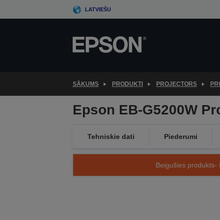
Skip
LATVIEŠU
to
main
content
SĀKUMS
PRODUKTI
PROJECTORS
PR
Epson EB-G5200W Proj
Tehniskie dati
Piederumi
Beigušies produkts- 