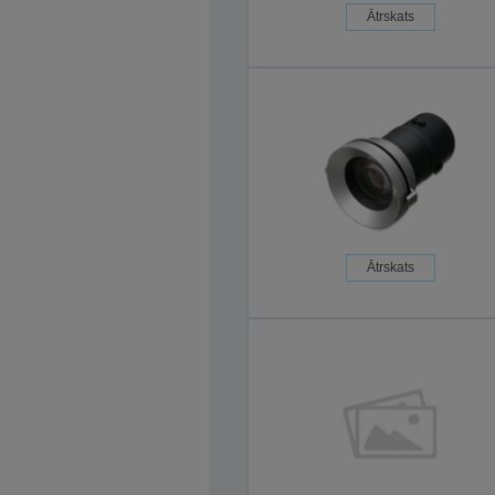
Ātrskats
Ātrskats