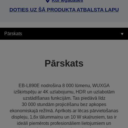
Kur iegādāties
DOTIES UZ ŠĀ PRODUKTA ATBALSTA LAPU
Pārskats
Pārskats
EB-L890E nodrošina 8 000 lūmenu, WUXGA
izšķirtspēju ar 4K uzlabojumu, HDR un uzlabotām
uzstādīšanas funkcijām. Tas piedāvā līdz
30 000 stundām projicēšanu bez apkopes
ekonomiskajā režīmā. Aprīkots ar lēcas pārvietošanas
displeju, 1,6x tālummaiņu un 10 W skaļruņiem, tas ir
ideāli piemērots profesionāliem lietojumiem un