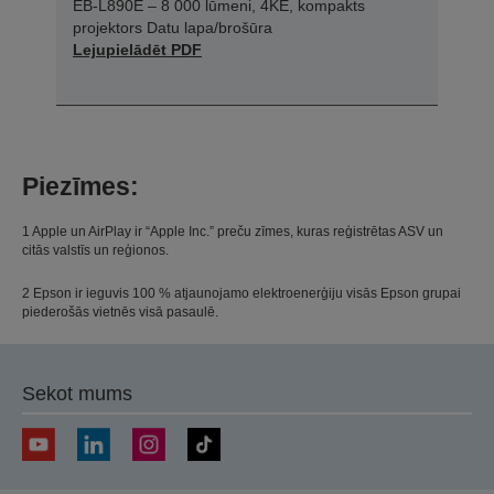
EB-L890E – 8 000 lūmeni, 4KE, kompakts
projektors Datu lapa/brošūra
Lejupielādēt PDF
Piezīmes:
1 Apple un AirPlay ir “Apple Inc.” preču zīmes, kuras reģistrētas ASV un
citās valstīs un reģionos.
2 Epson ir ieguvis 100 % atjaunojamo elektroenerģiju visās Epson grupai
piederošās vietnēs visā pasaulē.
Sekot mums