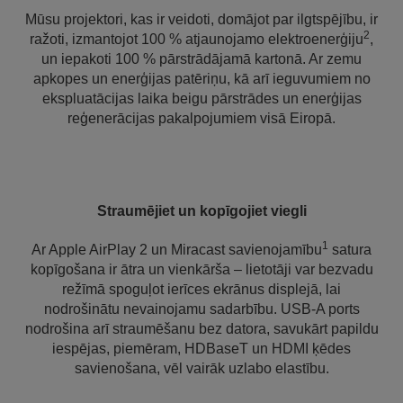
Mūsu projektori, kas ir veidoti, domājot par ilgtspējību, ir
2
ražoti, izmantojot 100 % atjaunojamo elektroenerģiju
,
un iepakoti 100 % pārstrādājamā kartonā. Ar zemu
apkopes un enerģijas patēriņu, kā arī ieguvumiem no
ekspluatācijas laika beigu pārstrādes un enerģijas
reģenerācijas pakalpojumiem visā Eiropā.
Straumējiet un kopīgojiet viegli
1
Ar Apple AirPlay 2 un Miracast savienojamību
satura
kopīgošana ir ātra un vienkārša – lietotāji var bezvadu
režīmā spoguļot ierīces ekrānus displejā, lai
nodrošinātu nevainojamu sadarbību. USB-A ports
nodrošina arī straumēšanu bez datora, savukārt papildu
iespējas, piemēram, HDBaseT un HDMI ķēdes
savienošana, vēl vairāk uzlabo elastību.