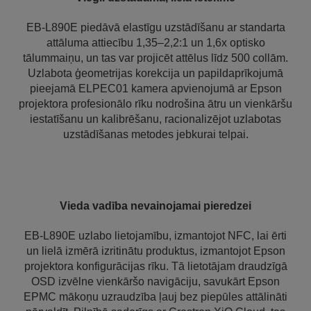
EB-L890E piedāvā elastīgu uzstādīšanu ar standarta
attāluma attiecību 1,35–2,2:1 un 1,6x optisko
tālummaiņu, un tas var projicēt attēlus līdz 500 collām.
Uzlabota ģeometrijas korekcija un papildaprīkojumā
pieejamā ELPEC01 kamera apvienojumā ar Epson
projektora profesionālo rīku nodrošina ātru un vienkāršu
iestatīšanu un kalibrēšanu, racionalizējot uzlabotas
uzstādīšanas metodes jebkurai telpai.
Vieda vadība nevainojamai pieredzei
EB-L890E uzlabo lietojamību, izmantojot NFC, lai ērti
un lielā izmērā izritinātu produktus, izmantojot Epson
projektora konfigurācijas rīku. Tā lietotājam draudzīgā
OSD izvēlne vienkāršo navigāciju, savukārt Epson
EPMC mākoņu uzraudzība ļauj bez piepūles attālināti