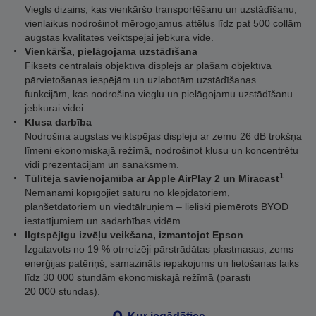
Viegls dizains, kas vienkāršo transportēšanu un uzstādīšanu,
vienlaikus nodrošinot mērogojamus attēlus līdz pat 500 collām
augstas kvalitātes veiktspējai jebkurā vidē.
Vienkārša, pielāgojama uzstādīšana
Fiksēts centrālais objektīva displejs ar plašām objektīva
pārvietošanas iespējām un uzlabotām uzstādīšanas
funkcijām, kas nodrošina vieglu un pielāgojamu uzstādīšanu
jebkurai videi.
Klusa darbība
Nodrošina augstas veiktspējas displeju ar zemu 26 dB trokšņa
līmeni ekonomiskajā režīmā, nodrošinot klusu un koncentrētu
vidi prezentācijām un sanāksmēm.
1
Tūlītēja savienojamība ar Apple AirPlay 2 un Miracast
Nemanāmi kopīgojiet saturu no klēpjdatoriem,
planšetdatoriem un viedtālruņiem – lieliski piemērots BYOD
iestatījumiem un sadarbības vidēm.
Ilgtspējīgu izvēļu veikšana, izmantojot Epson
Izgatavots no 19 % otrreizēji pārstrādātas plastmasas, zems
enerģijas patēriņš, samazināts iepakojums un lietošanas laiks
līdz 30 000 stundām ekonomiskajā režīmā (parasti
20 000 stundas).