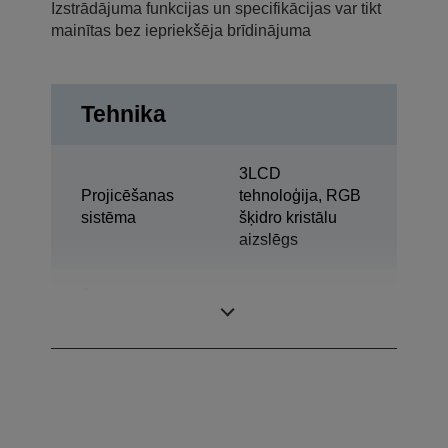
Izstrādājuma funkcijas un specifikācijas var tikt
mainītas bez iepriekšēja brīdinājuma
Tehnika
3LCD
Projicēšanas
tehnoloģija, RGB
sistēma
šķidro kristālu
aizslēgs
Šķidro kristālu
0,67 colla ar C2
displeja panelis
Fine