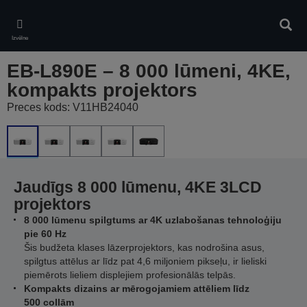
Skip
to
Meklē
main
Izvēlne
content
EB-L890E – 8 000 lūmeni, 4KE,
kompakts projektors
Preces kods: V11HB24040
Jaudīgs 8 000 lūmenu, 4KE 3LCD
projektors
8 000 lūmenu spilgtums ar 4K uzlabošanas tehnoloģiju
pie 60 Hz
Šis budžeta klases lāzerprojektors, kas nodrošina asus,
spilgtus attēlus ar līdz pat 4,6 miljoniem pikseļu, ir lieliski
piemērots lieliem displejiem profesionālās telpās.
Kompakts dizains ar mērogojamiem attēliem līdz
500 collām