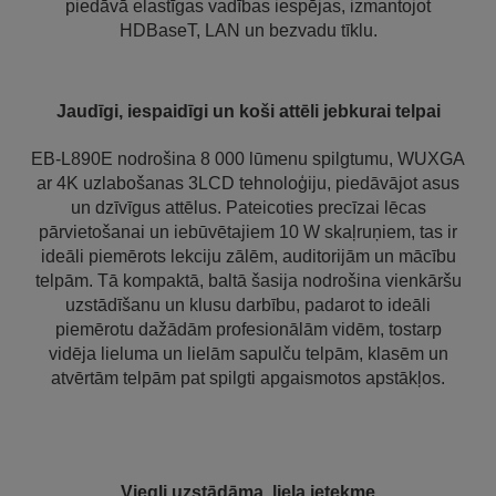
piedāvā elastīgas vadības iespējas, izmantojot
HDBaseT, LAN un bezvadu tīklu.
Jaudīgi, iespaidīgi un koši attēli jebkurai telpai
EB-L890E nodrošina 8 000 lūmenu spilgtumu, WUXGA
ar 4K uzlabošanas 3LCD tehnoloģiju, piedāvājot asus
un dzīvīgus attēlus. Pateicoties precīzai lēcas
pārvietošanai un iebūvētajiem 10 W skaļruņiem, tas ir
ideāli piemērots lekciju zālēm, auditorijām un mācību
telpām. Tā kompaktā, baltā šasija nodrošina vienkāršu
uzstādīšanu un klusu darbību, padarot to ideāli
piemērotu dažādām profesionālām vidēm, tostarp
vidēja lieluma un lielām sapulču telpām, klasēm un
atvērtām telpām pat spilgti apgaismotos apstākļos.
Viegli uzstādāma, liela ietekme