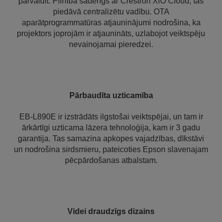
pārvaldīt. Pilnībā saderīgs ar Crestron XiO Cloud, tas
piedāvā centralizētu vadību. OTA
aparātprogrammatūras atjauninājumi nodrošina, ka
projektors joprojām ir atjaunināts, uzlabojot veiktspēju
nevainojamai pieredzei.
Pārbaudīta uzticamība
EB-L890E ir izstrādāts ilgstošai veiktspējai, un tam ir
ārkārtīgi uzticama lāzera tehnoloģija, kam ir 3 gadu
garantija. Tas samazina apkopes vajadzības, dīkstāvi
un nodrošina sirdsmieru, pateicoties Epson slavenajam
pēcpārdošanas atbalstam.
Videi draudzīgs dizains