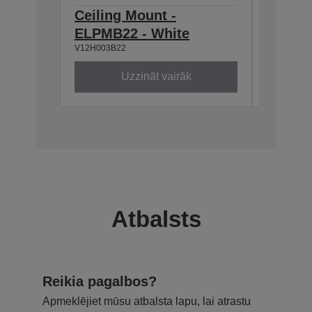
Ceiling Mount -
Ceilin
ELPMB22 - White
668-9
V12H003B22
V12H003P
Uzzināt vairāk
Atbalsts
Reikia pagalbos?
Apmeklējiet mūsu atbalsta lapu, lai atrastu