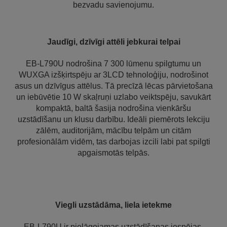
bezvadu savienojumu.
Jaudīgi, dzīvīgi attēli jebkurai telpai
EB-L790U nodrošina 7 300 lūmenu spilgtumu un
WUXGA izšķirtspēju ar 3LCD tehnoloģiju, nodrošinot
asus un dzīvīgus attēlus. Tā precīzā lēcas pārvietošana
un iebūvētie 10 W skaļruņi uzlabo veiktspēju, savukārt
kompaktā, baltā šasija nodrošina vienkāršu
uzstādīšanu un klusu darbību. Ideāli piemērots lekciju
zālēm, auditorijām, mācību telpām un citām
profesionālām vidēm, tas darbojas izcili labi pat spilgti
apgaismotās telpās.
Viegli uzstādāma, liela ietekme
EB-L790U ir pielāgojamas uzstādīšanas iespējas,