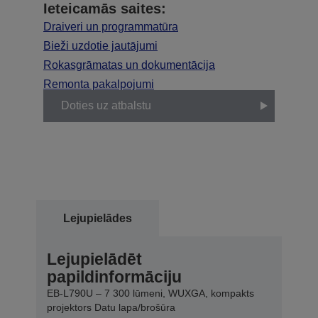
Ieteicamās saites:
Draiveri un programmatūra
Bieži uzdotie jautājumi
Rokasgrāmatas un dokumentācija
Remonta pakalpojumi
Doties uz atbalstu
Lejupielādes
Lejupielādēt
papildinformāciju
EB-L790U – 7 300 lūmeni, WUXGA, kompakts
projektors Datu lapa/brošūra