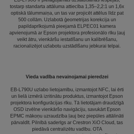
tostarp standarta attāluma attiecība 1,35–2,2:1 un 1,6x
optiskā tālummaiņa, un tas var projicēt attēlus līdz pat
500 collām. Uzlabotā ģeometrijas korekcija un
papildaprīkojumā pieejamā ELPEC01 kamera
apvienojumā ar Epson projektora profesionālo rīku ļauj
veikt ātru, vienkāršu iestatīšanu un kalibrēšanu,
racionalizējot uzlabotu uzstādīšanu jebkurai telpai.
Vieda vadība nevainojamai pieredzei
EB-L790U uzlabo lietojamību, izmantojot NFC, lai ērti
un lielā izmērā izritinātu produktus, izmantojot Epson
projektora konfigurācijas rīku. Tā lietotājam draudzīgā
OSD izvēlne vienkāršo navigāciju, savukārt Epson
EPMC mākoņu uzraudzība ļauj bez piepūles attālināti
pārvaldīt. Pilnībā saderīgs ar Crestron XiO Cloud, tas
piedāvā centralizētu vadību. OTA