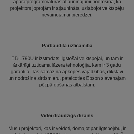
aparātprogrammatūras atjauninājumi nodrošina, ka
projektors joprojām ir atjaunināts, uzlabojot veiktspēju
nevainojamai pieredzei.
Pārbaudīta uzticamība
EB-L790U ir izstrādāts ilgstošai veiktspējai, un tam ir
ārkārtīgi uzticama lāzera tehnoloģija, kam ir 3 gadu
garantija. Tas samazina apkopes vajadzības, dīkstāvi
un nodrošina sirdsmieru, pateicoties Epson slavenajam
pēcpārdošanas atbalstam.
Videi draudzīgs dizains
Mūsu projektori, kas ir veidoti, domājot par ilgtspējību, ir
2