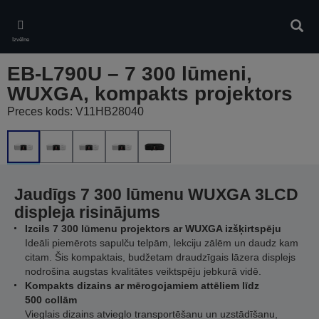
Skip
to
Meklē
main
Izvēlne
content
EB-L790U – 7 300 lūmeni,
WUXGA, kompakts projektors
Preces kods: V11HB28040
Jaudīgs 7 300 lūmenu WUXGA 3LCD
displeja risinājums
Izcils 7 300 lūmenu projektors ar WUXGA izšķirtspēju
Ideāli piemērots sapulču telpām, lekciju zālēm un daudz kam
citam. Šis kompaktais, budžetam draudzīgais lāzera displejs
nodrošina augstas kvalitātes veiktspēju jebkurā vidē.
Kompakts dizains ar mērogojamiem attēliem līdz
500 collām
Vieglais dizains atvieglo transportēšanu un uzstādīšanu,