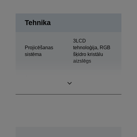
Tehnika
3LCD
Projicēšanas
tehnoloģija, RGB
sistēma
šķidro kristālu
aizslēgs
Šķidro kristālu
0,67 colla ar C2
displeja panelis
Fine