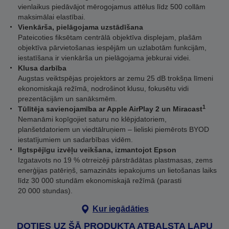
vienlaikus piedāvājot mērogojamus attēlus līdz 500 collām
maksimālai elastībai.
Vienkārša, pielāgojama uzstādīšana
Pateicoties fiksētam centrālā objektīva displejam, plašām
objektīva pārvietošanas iespējām un uzlabotām funkcijām,
iestatīšana ir vienkārša un pielāgojama jebkurai videi.
Klusa darbība
Augstas veiktspējas projektors ar zemu 25 dB trokšņa līmeni
ekonomiskajā režīmā, nodrošinot klusu, fokusētu vidi
prezentācijām un sanāksmēm.
1
Tūlītēja savienojamība ar Apple AirPlay 2 un Miracast
Nemanāmi kopīgojiet saturu no klēpjdatoriem,
planšetdatoriem un viedtālruņiem – lieliski piemērots BYOD
iestatījumiem un sadarbības vidēm.
Ilgtspējīgu izvēļu veikšana, izmantojot Epson
Izgatavots no 19 % otrreizēji pārstrādātas plastmasas, zems
enerģijas patēriņš, samazināts iepakojums un lietošanas laiks
līdz 30 000 stundām ekonomiskajā režīmā (parasti
20 000 stundas).
Kur iegādāties
DOTIES UZ ŠĀ PRODUKTA ATBALSTA LAPU