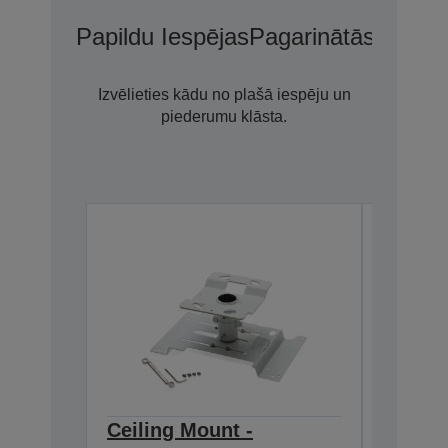
Papildu Iespējas
Pagarinātās Garant
Izvēlieties kādu no plašā iespēju un
piederumu klāsta.
Ceiling Mount -
Ceilin