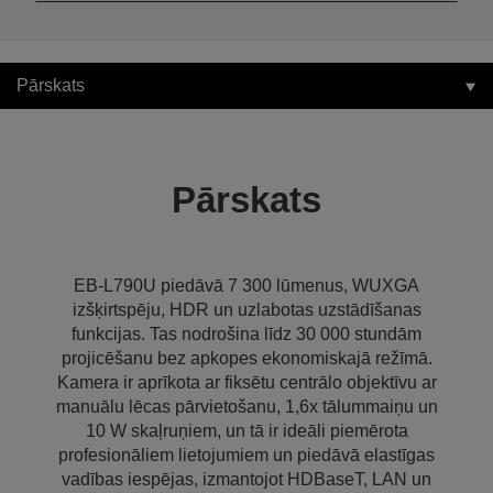
Pārskats
Pārskats
EB-L790U piedāvā 7 300 lūmenus, WUXGA
izšķirtspēju, HDR un uzlabotas uzstādīšanas
funkcijas. Tas nodrošina līdz 30 000 stundām
projicēšanu bez apkopes ekonomiskajā režīmā.
Kamera ir aprīkota ar fiksētu centrālo objektīvu ar
manuālu lēcas pārvietošanu, 1,6x tālummaiņu un
10 W skaļruņiem, un tā ir ideāli piemērota
profesionāliem lietojumiem un piedāvā elastīgas
vadības iespējas, izmantojot HDBaseT, LAN un