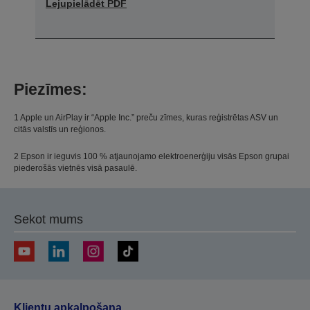
Lejupielādēt PDF
Piezīmes:
1 Apple un AirPlay ir “Apple Inc.” preču zīmes, kuras reģistrētas ASV un
citās valstīs un reģionos.
2 Epson ir ieguvis 100 % atjaunojamo elektroenerģiju visās Epson grupai
piederošās vietnēs visā pasaulē.
Sekot mums
Klientu apkalpošana