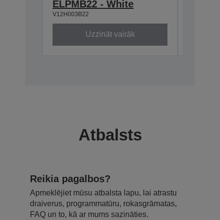
ELPMB22 - White
668-9
V12H003B22
V12H003P
Uzzināt vairāk
Atbalsts
Reikia pagalbos?
Apmeklējiet mūsu atbalsta lapu, lai atrastu
draiverus, programmatūru, rokasgrāmatas,
FAQ un to, kā ar mums sazināties.