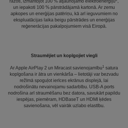
ražoti, izmantojot 100 % atjaunojamo elektroenerģiju
,
un iepakoti 100 % pārstrādājamā kartonā. Ar zemu
apkopes un enerģijas patēriņu, kā arī ieguvumiem no
ekspluatācijas laika beigu pārstrādes un enerģijas
reģenerācijas pakalpojumiem visā Eiropā.
Straumējiet un kopīgojiet viegli
1
Ar Apple AirPlay 2 un Miracast savienojamību
satura
kopīgošana ir ātra un vienkārša – lietotāji var bezvadu
režīmā spoguļot ierīces ekrānus displejā, lai
nodrošinātu nevainojamu sadarbību. USB-A ports
nodrošina arī straumēšanu bez datora, savukārt papildu
iespējas, piemēram, HDBaseT un HDMI ķēdes
savienošana, vēl vairāk uzlabo elastību.