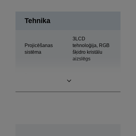
Tehnika
3LCD
Projicēšanas
tehnoloģija, RGB
sistēma
šķidro kristālu
aizslēgs
Šķidro kristālu
0,67 colla ar C2
displeja panelis
Fine