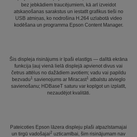
bez jebkādiem traucējumiem, kā arī izveidot
atskaņošanas sarakstus un iestatīt grafikus tieši no
USB atmiņas, ko nodrošina H.264 uzlabotā video
kodēšana un programma Epson Content Manager.
Šis displeja risinājums ir īpaši elastīgs — dalītā ekrāna
funkcija ļauj vienā lielā displejā apvienot divus vai
četrus attēlus no dažādiem avotiem; vadu vai papildu
1
1
bezvadu
savienojums ar Miracast
atbalstu atvieglo
savienošanu; HDBaseT saturu var kopīgot un izplatīt,
nezaudējot kvalitāti.
Pateicoties Epson lāzera displeju plaši atpazīstamajai
2
un tirgū vadošajai
uzticamībai, šim risinājumam nav