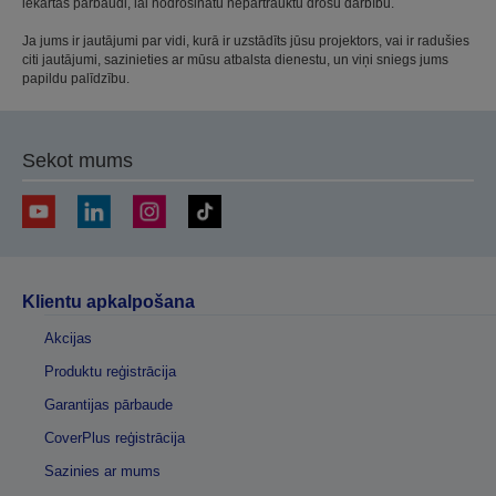
iekārtas pārbaudi, lai nodrošinātu nepārtrauktu drošu darbību.
Ja jums ir jautājumi par vidi, kurā ir uzstādīts jūsu projektors, vai ir radušies
citi jautājumi, sazinieties ar mūsu atbalsta dienestu, un viņi sniegs jums
papildu palīdzību.
Sekot mums
Klientu apkalpošana
Akcijas
Produktu reģistrācija
Garantijas pārbaude
CoverPlus reģistrācija
Sazinies ar mums