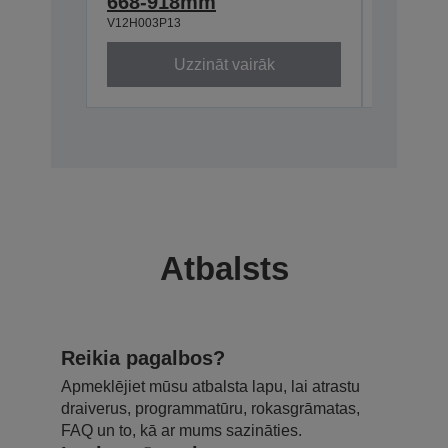
668-918mm
ELPMB
V12H003P13
V12H003B
Uzzināt vairāk
Atbalsts
Reikia pagalbos?
Apmeklējiet mūsu atbalsta lapu, lai atrastu
draiverus, programmatūru, rokasgrāmatas,
FAQ un to, kā ar mums sazināties.