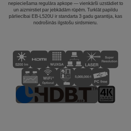
nepieciešama regulāra apkope — vienkārši uzstādiet to
un aizmirstiet par jebkādām rūpēm. Turklāt papildu
pārliecībai EB-L520U ir standarta 3 gadu garantija, kas
nodrošinās ilgstošu sirdsmieru.