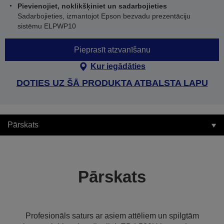
Pievienojiet, noklikšķiniet un sadarbojieties
Sadarbojieties, izmantojot Epson bezvadu prezentāciju
sistēmu ELPWP10
Pieprasīt atzvanīšanu
Kur iegādāties
DOTIES UZ ŠĀ PRODUKTA ATBALSTA LAPU
Pārskats
Pārskats
Profesionāls saturs ar asiem attēliem un spilgtām