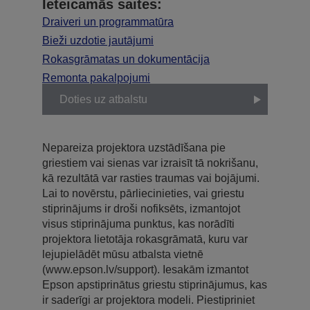
Ieteicamās saites:
Draiveri un programmatūra
Bieži uzdotie jautājumi
Rokasgrāmatas un dokumentācija
Remonta pakalpojumi
Doties uz atbalstu
Nepareiza projektora uzstādīšana pie
griestiem vai sienas var izraisīt tā nokrišanu,
kā rezultātā var rasties traumas vai bojājumi.
Lai to novērstu, pārliecinieties, vai griestu
stiprinājums ir droši nofiksēts, izmantojot
visus stiprinājuma punktus, kas norādīti
projektora lietotāja rokasgrāmatā, kuru var
lejupielādēt mūsu atbalsta vietnē
(www.epson.lv/support). Iesakām izmantot
Epson apstiprinātus griestu stiprinājumus, kas
ir saderīgi ar projektora modeli. Piestipriniet