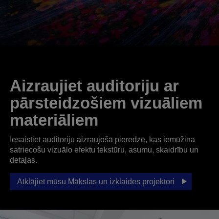
Aizraujiet auditoriju ar
pārsteidzošiem vizuāliem
materiāliem
Iesaistiet auditoriju aizraujošā pieredzē, kas iemūžina
satriecošu vizuālo efektu tekstūru, asumu, skaidrību un
detaļas.
Atklājiet mūsu Mākslas un izklaides projektori