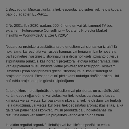
1 Bezvadu un Miracast funkcija tiek iespējota, ja displejs tiek lietots kopā ar
papildu adapteri ELPAP11.
2 No 2001. līdz 2020. gadam, 500 lūmenu un vairāk, izņemot TV bez
ekrāniem, Futuresource Consulting — Quarterly Projector Market
Insights — Worldwide Analyzer CY20Q4.
Nepareiza projektora uzstādīšana pie griestiem vai sienas var izraisīt tā
nokrišanu, kā rezultātā var rasties traumas vai bojājumi. Lai to novērstu,
pārliecinieties, vai griestu stiprinājums ir droši nofiksēts, izmantojot visus
stiprinājuma punktus, kas norādīti projektora lietotāja rokasgrāmatā, kuru
var lejupielādēt mūsu atbalsta vietnē (www.epson.lv/support). Iesakām
izmantot Epson apstiprinātus griestu stiprinājumus, kas ir saderīgi ar
projektora modeli. Piestipriniet arī pietiekami noturīgu drošības stiepli, lai
nofiksētu projektoru pie griestu stiprinājuma.
Ja projektors ir piestiprināts pie griestiem vai pie sienas un uzstādīts vidē,
kurā ir daudz eļļas dūmu, vai vietās, kur tiek lietotas gaistošas eļļas vai
ķīmiskās vielas, vietās, kur pasākumu rīkošanai tiek lietoti dūmi vai burbuļi
lielā daudzumu, vai vietās, kur bieži tiek dedzinātas aromātiskās eļļas, laika
gaitā var palielināties konkrētu mūsu produkta daļu nolietošanās, kā
rezultātā daļas var salūzt, un projektors var nokrist no griestiem.
Iesakām regulāri organizēt lietotāja vai kvalificēta speciālista veiktu