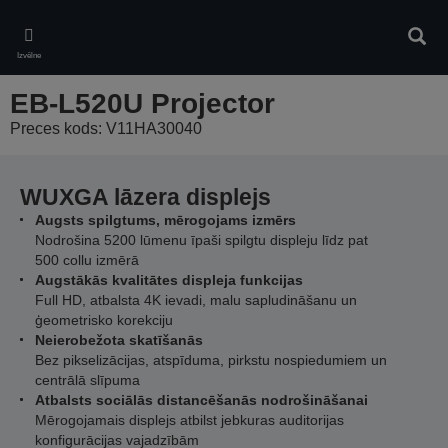
Skip
to
Meklē
main
Izvēlne
content
EB-L520U Projector
Preces kods: V11HA30040
WUXGA lāzera displejs
Augsts spilgtums, mērogojams izmērs
Nodrošina 5200 lūmenu īpaši spilgtu displeju līdz pat
500 collu izmērā
Augstākās kvalitātes displeja funkcijas
Full HD, atbalsta 4K ievadi, malu sapludināšanu un
ģeometrisko korekciju
Neierobežota skatīšanās
Bez pikselizācijas, atspīduma, pirkstu nospiedumiem un
centrālā slīpuma
Atbalsts sociālās distancēšanās nodrošināšanai
Mērogojamais displejs atbilst jebkuras auditorijas
konfigurācijas vajadzībām