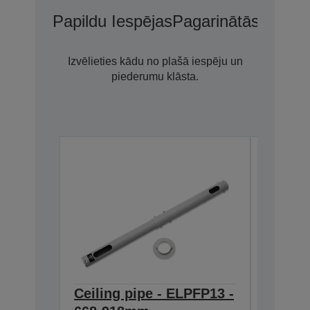
Papildu Iespējas
Pagarinātās Garant
Izvēlieties kādu no plašā iespēju un
piederumu klāsta.
Ceiling pipe - ELPFP13 -
Ceilin