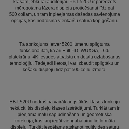
krāsām jebkurai auditorijai. EB-L520U ir paredzēts
mērogojama lāzera displeja projicēšanai līdz pat
500 collām, un tam ir pieejamas dažādas savienojuma
opcijas, kas nodrošina vienkāršu satura kopīgošanu.
Tā aprīkojums ietver 5200 lūmenu spilgtuma
funkcionalitāti, kā arī Full HD, WUXGA, 16:6
platekrānu, 4K ievades atbalstu un detaļu uzlabošanas
tehnoloģiju. Tādējādi lietotāji var izbaudīt spilgtāku un
košāku displeju līdz pat 500 collu izmērā.
EB-L520U nodrošina vairāk augstākās klases funkciju
nekā citi šīs displeju klases izstrādājumi. Turklāt tam ir
pieejama malu sapludināšana un ģeometriskā
korekcija, kas ļauj iegūt viengabalainu lielformāta
displeju. Turklāt iespējams atskaņot multivides saturu