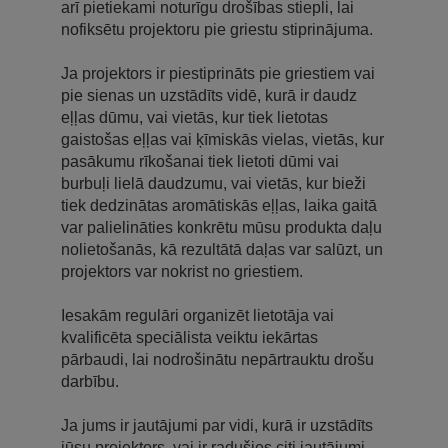
arī pietiekami noturīgu drošības stiepli, lai
nofiksētu projektoru pie griestu stiprinājuma.
Ja projektors ir piestiprināts pie griestiem vai
pie sienas un uzstādīts vidē, kurā ir daudz
eļļas dūmu, vai vietās, kur tiek lietotas
gaistošas eļļas vai ķīmiskās vielas, vietās, kur
pasākumu rīkošanai tiek lietoti dūmi vai
burbuļi lielā daudzumu, vai vietās, kur bieži
tiek dedzinātas aromātiskās eļļas, laika gaitā
var palielināties konkrētu mūsu produkta daļu
nolietošanās, kā rezultātā daļas var salūzt, un
projektors var nokrist no griestiem.
Iesakām regulāri organizēt lietotāja vai
kvalificēta speciālista veiktu iekārtas
pārbaudi, lai nodrošinātu nepārtrauktu drošu
darbību.
Ja jums ir jautājumi par vidi, kurā ir uzstādīts
jūsu projektors, vai ir radušies citi jautājumi,