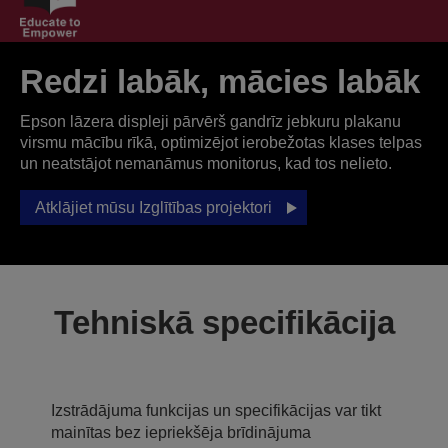
Redzi labāk, mācies labāk
Epson lāzera displeji pārvērš gandrīz jebkuru plakanu
virsmu mācību rīkā, optimizējot ierobežotas klases telpas
un neatstājot nemanāmus monitorus, kad tos nelieto.
Atklājiet mūsu Izglītības projektori
Tehniskā specifikācija
Izstrādājuma funkcijas un specifikācijas var tikt
mainītas bez iepriekšēja brīdinājuma