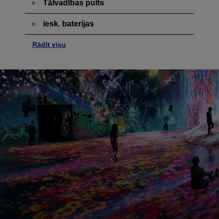
Tālvadības pults
iesk. baterijas
Rādīt visu