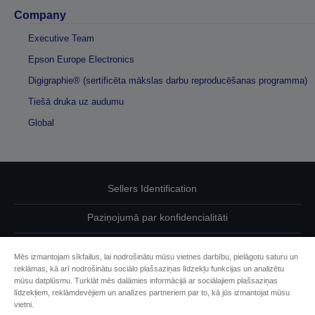
Company
Executive Team
Epson Europe Electronics
Digigraphie® (sertificēta mākslas darbu reproducēšanas programma)
Tiešā druka uz audumu
Global
Sellers Identification
Paziņojumā par konfidencialitāti
EU Data Act Compliance
Mēs izmantojam sīkfailus, lai nodrošinātu mūsu vietnes darbību, pielāgotu saturu un
reklāmas, kā arī nodrošinātu sociālo plašsaziņas līdzekļu funkcijas un analizētu
Sazinieties ar mums par saviem datiem
mūsu datplūsmu. Turklāt mēs dalāmies informācijā ar sociālajiem plašsaziņas
līdzekļiem, reklāmdevējiem un analīzes partneriem par to, kā jūs izmantojat mūsu
Cookie Information
vietni.