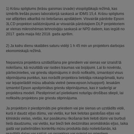
1) Krāsu spilgtums (krāsu gaismas izvade) visspilgtākajā režīmā, kas
izmērīts trešās puses laboratorijā saskaņā ar IDMS 15,4. Krāsu spilgtums
var atšķirties atkarībā no lietošanas apstākļiem. Visvairāk pārdotie Epson
3LCD projektori salīdzinājumā ar visvairāk pārdotajiem DLP projektoriem
ar vienas mikroshēmas tehnoloģiju saskaņā ar NPD datiem, kas iegūti no
2017. gada maija līdz 2018. gada aprīlim.
2) Ja katru dienu skatāties saturu vidēji 1 h 45 min un projektors darbojas
ekonomiskajā režīmā.
Nepareiza projektora uzstādīšana pie griestiem vai sienas var izraisīt tā
nokrišanu, kā rezultātā var rasties traumas vai bojājumi. Lai to novērstu,
pārliecinieties, vai griestu stiprinājums ir droši nofiksēts, izmantojot visus
stiprinājuma punktus, kas norādīti projektora lietotāja rokasgrāmatā, kuru
var lejupielādēt mūsu atbalsta vietnē (www.epson.lv/support). Iesakām
izmantot Epson apstiprinātus griestu stiprinājumus, kas ir saderīgi ar
projektora modeli. Piestipriniet arī pietiekami noturīgu drošības stiepli, lai
nofiksētu projektoru pie griestu stiprinājuma.
Ja projektors ir piestiprināts pie griestiem vai pie sienas un uzstādīts vidē,
kurā ir daudz eļļas dūmu, vai vietās, kur tiek lietotas gaistošas eļļas vai
ķīmiskās vielas, vietās, kur pasākumu rīkošanai tiek lietoti dūmi vai burbuļi
lielā daudzumu, vai vietās, kur bieži tiek dedzinātas aromātiskās eļļas, laika
gaitā var palielināties konkrētu mūsu produkta daļu nolietošanās, kā
rezultātā daļas var salūzt, un projektors var nokrist no griestiem.