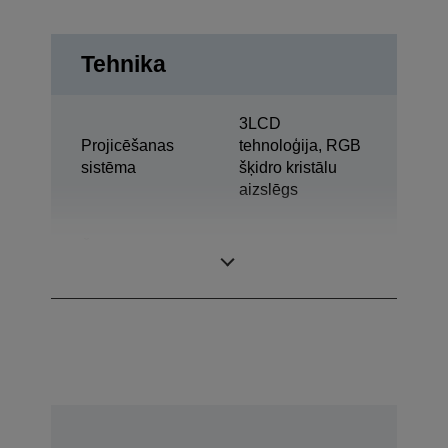
Tehnika
3LCD
Projicēšanas
tehnoloģija, RGB
sistēma
šķidro kristālu
aizslēgs
Šķidro kristālu
0,55 colla ar C2
displeja panelis
Fine