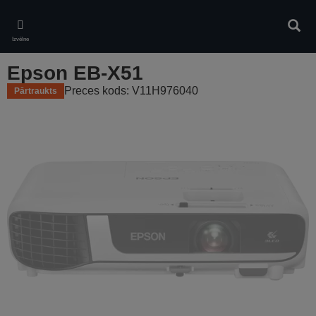
Skip
to
Meklē
main
Izvēlne
content
Epson EB-X51
Preces kods: V11H976040
Pārtraukts