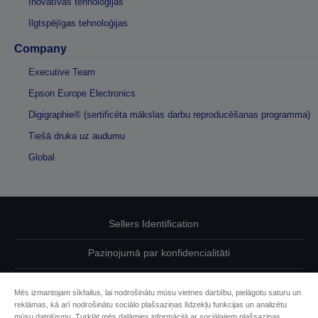
Inovatīvas tehnoloģijas
Ilgtspējīgas tehnoloģijas
Company
Executive Team
Epson Europe Electronics
Digigraphie® (sertificēta mākslas darbu reproducēšanas programma)
Tiešā druka uz audumu
Global
Sellers Identification
Paziņojumā par konfidencialitāti
EU Data Act Compliance
Mēs izmantojam sīkfailus, lai nodrošinātu mūsu vietnes darbību, pielāgotu saturu un
reklāmas, kā arī nodrošinātu sociālo plašsaziņas līdzekļu funkcijas un analizētu
Sazinieties ar mums par saviem datiem
mūsu datplūsmu. Turklāt mēs dalāmies informācijā ar sociālajiem plašsaziņas