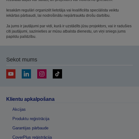
Iesakām regulāri organizēt lietotāja vai kvalificēta speciālista veiktu
iekārtas pārbaudi, lai nodrošinātu nepārtrauktu drošu darbību.
Ja jums ir jautājumi par vidi, kurā ir uzstādīts jūsu projektors, vai ir radušies
citi jautājumi, sazinieties ar mūsu atbalsta dienestu, un viņi sniegs jums
papildu palīdzību.
Sekot mums
Klientu apkalpošana
Akcijas
Produktu reģistrācija
Garantijas pārbaude
CoverPlus reģistrācija