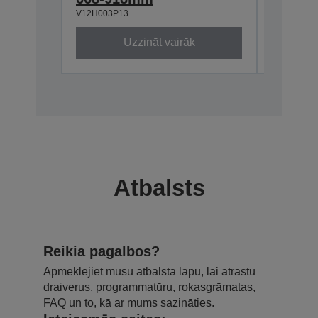
V12H003P13
V13H134A
Uzzināt vairāk
Atbalsts
Reikia pagalbos?
Apmeklējiet mūsu atbalsta lapu, lai atrastu
draiverus, programmatūru, rokasgrāmatas,
FAQ un to, kā ar mums sazināties.