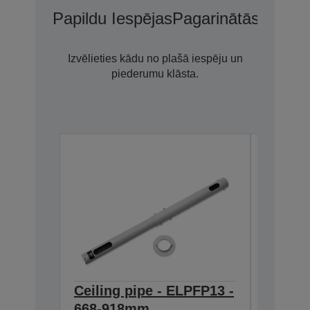
Papildu Iespējas
Pagarinātās Garant
Izvēlieties kādu no plašā iespēju un
piederumu klāsta.
Ceiling pipe - ELPFP13 -
Air Fil
668-918mm
EB-SX