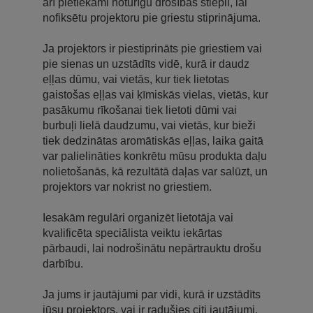
arī pietiekami noturīgu drošības stiepli, lai
nofiksētu projektoru pie griestu stiprinājuma.
Ja projektors ir piestiprināts pie griestiem vai
pie sienas un uzstādīts vidē, kurā ir daudz
eļļas dūmu, vai vietās, kur tiek lietotas
gaistošas eļļas vai ķīmiskās vielas, vietās, kur
pasākumu rīkošanai tiek lietoti dūmi vai
burbuļi lielā daudzumu, vai vietās, kur bieži
tiek dedzinātas aromātiskās eļļas, laika gaitā
var palielināties konkrētu mūsu produkta daļu
nolietošanās, kā rezultātā daļas var salūzt, un
projektors var nokrist no griestiem.
Iesakām regulāri organizēt lietotāja vai
kvalificēta speciālista veiktu iekārtas
pārbaudi, lai nodrošinātu nepārtrauktu drošu
darbību.
Ja jums ir jautājumi par vidi, kurā ir uzstādīts
jūsu projektors, vai ir radušies citi jautājumi,