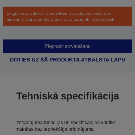
Beigušies produkts- Diemžēl šis izstrādājums vairs nav
pieejams. Lai saņemtu atbalstu arī turpmāk, skatiet tālāk.
Pieprasīt atzvanīšanu
DOTIES UZ ŠĀ PRODUKTA ATBALSTA LAPU
Tehniskā specifikācija
Izstrādājuma funkcijas un specifikācijas var tikt
mainītas bez iepriekšēja brīdinājuma