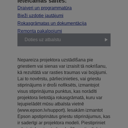
Ieteicamās saites:
Draiveri un programmatūra
Bieži uzdotie jautājumi
Rokasgrāmatas un dokumentācija
Remonta pakalpojumi
Doties uz atbalstu
Nepareiza projektora uzstādīšana pie
griestiem vai sienas var izraisīt tā nokrišanu,
kā rezultātā var rasties traumas vai bojājumi.
Lai to novērstu, pārliecinieties, vai griestu
stiprinājums ir droši nofiksēts, izmantojot
visus stiprinājuma punktus, kas norādīti
projektora lietotāja rokasgrāmatā, kuru var
lejupielādēt mūsu atbalsta vietnē
(www.epson.lv/support). Iesakām izmantot
Epson apstiprinātus griestu stiprinājumus, kas
ir saderīgi ar projektora modeli. Piestipriniet