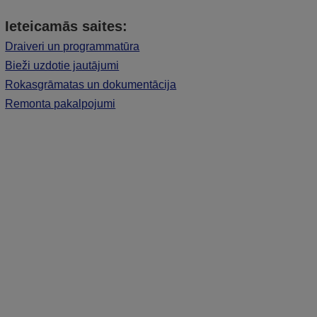
Ieteicamās saites:
Draiveri un programmatūra
Bieži uzdotie jautājumi
Rokasgrāmatas un dokumentācija
Remonta pakalpojumi