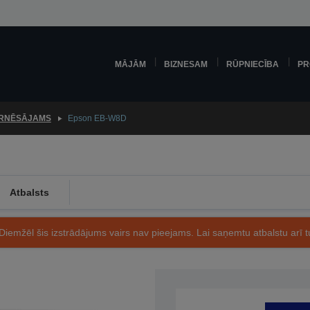
MĀJĀM
BIZNESAM
RŪPNIECĪBA
PR
RNĒSĀJAMS
Epson EB-W8D
Atbalsts
Diemžēl šis izstrādājums vairs nav pieejams. Lai saņemtu atbalstu arī tu
Preces kods: V11H335140LW