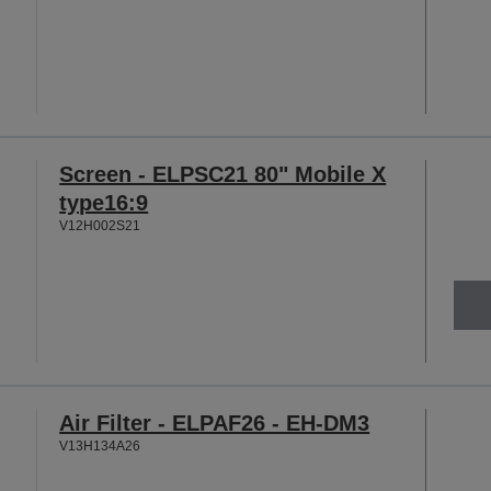
Screen - ELPSC21 80" Mobile X
type16:9
V12H002S21
Air Filter - ELPAF26 - EH-DM3
V13H134A26