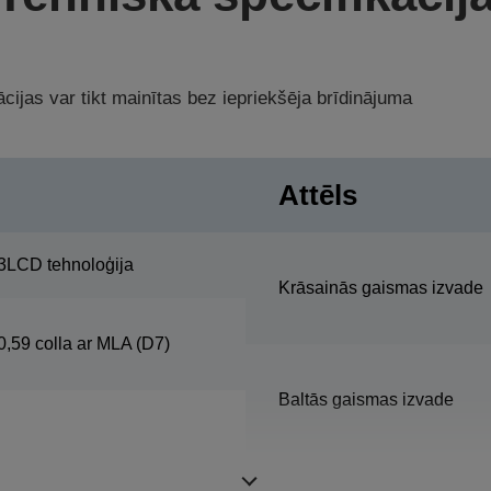
cijas var tikt mainītas bez iepriekšēja brīdinājuma
Attēls
3LCD tehnoloģija
Krāsainās gaismas izvade
0,59 colla ar MLA (D7)
Baltās gaismas izvade
Izšķirtspēja