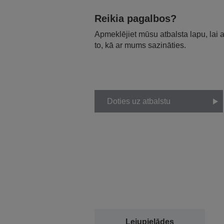
Reikia pagalbos?
Apmeklējiet mūsu atbalsta lapu, lai
to, kā ar mums sazināties.
Doties uz atbalstu
Lejupielādes