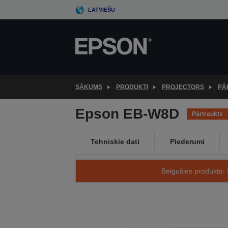
Skip
LATVIEŠU
to
main
content
SĀKUMS
PRODUKTI
PROJECTORS
PĀ
Epson EB-W8D
Pārtraukts
Tehniskie dati
Piederumi
Beigušies produkts- 