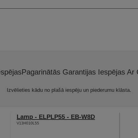
espējas
Pagarinātās Garantijas Iespējas Ar
Izvēlieties kādu no plašā iespēju un piederumu klāsta.
Lamp - ELPLP55 - EB-W8D
V13H010L55