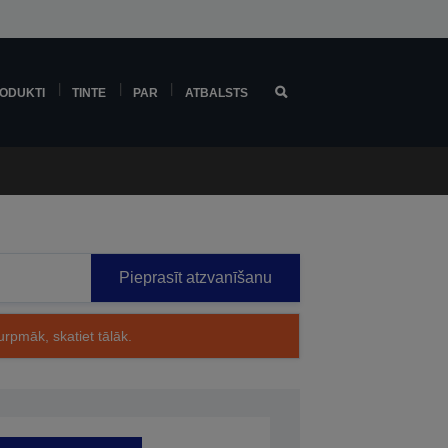
ODUKTI
TINTE
PAR
ATBALSTS
Pieprasīt atzvanīšanu
rpmāk, skatiet tālāk.