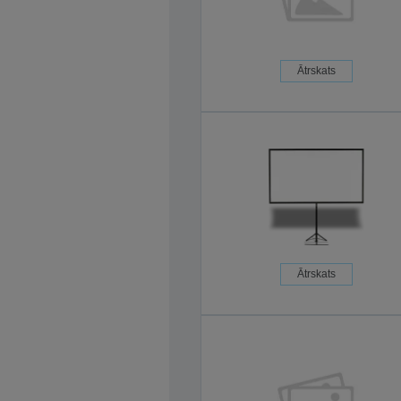
Ātrskats
Ātrskats