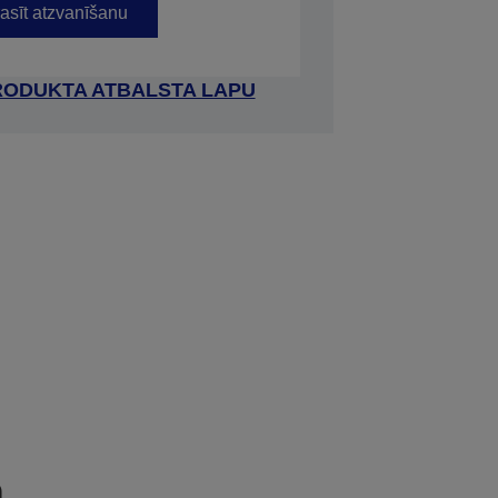
asīt atzvanīšanu
RODUKTA ATBALSTA LAPU
a