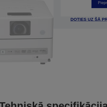
Piepr
DOTIES UZ ŠĀ P
Tehniskā specifikācij