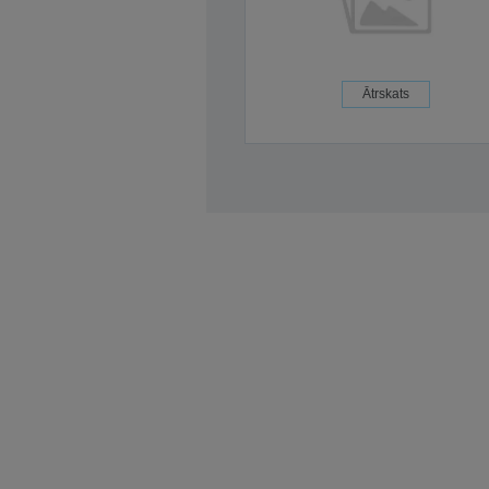
Ātrskats