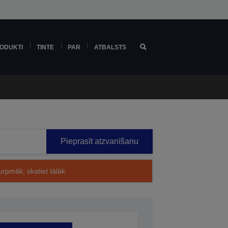
ODUKTI
TINTE
PAR
ATBALSTS
Pieprasīt atzvanīšanu
rpmāk, skatiet tālāk.