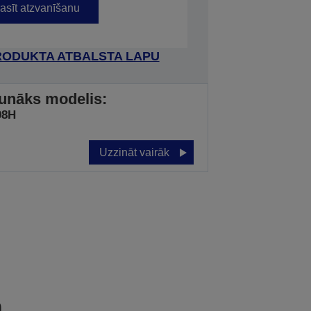
asīt atzvanīšanu
RODUKTA ATBALSTA LAPU
unāks modelis:
98H
Uzzināt vairāk
a