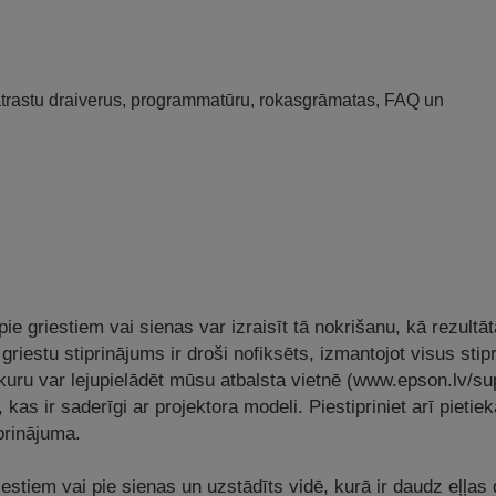
 atrastu draiverus, programmatūru, rokasgrāmatas, FAQ un
e griestiem vai sienas var izraisīt tā nokrišanu, kā rezultāt
i griestu stiprinājums ir droši nofiksēts, izmantojot visus sti
 kuru var lejupielādēt mūsu atbalsta vietnē (www.epson.lv/
 kas ir saderīgi ar projektora modeli. Piestipriniet arī pietiek
iprinājuma.
riestiem vai pie sienas un uzstādīts vidē, kurā ir daudz eļļas 