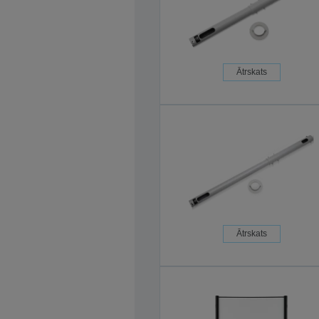
Ātrskats
Ātrskats