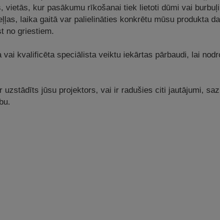
, vietās, kur pasākumu rīkošanai tiek lietoti dūmi vai burbuļi
ļļas, laika gaitā var palielināties konkrētu mūsu produkta da
st no griestiem.
a vai kvalificēta speciālista veiktu iekārtas pārbaudi, lai no
ir uzstādīts jūsu projektors, vai ir radušies citi jautājumi, s
bu.