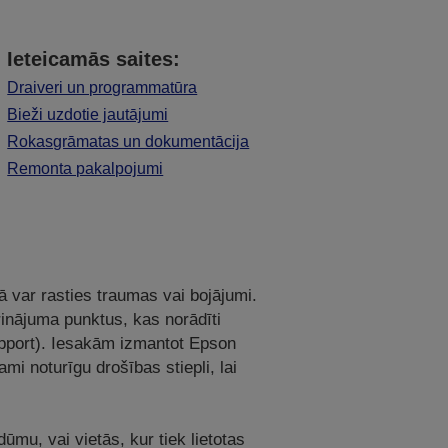
Ieteicamās saites:
Draiveri un programmatūra
Bieži uzdotie jautājumi
Rokasgrāmatas un dokumentācija
Remonta pakalpojumi
ā var rasties traumas vai bojājumi.
prinājuma punktus, kas norādīti
support). Iesakām izmantot Epson
ami noturīgu drošības stiepli, lai
dūmu, vai vietās, kur tiek lietotas