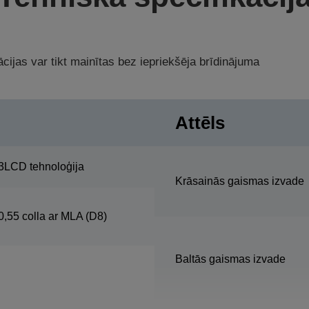
cijas var tikt mainītas bez iepriekšēja brīdinājuma
Attēls
3LCD tehnoloģija
Krāsainās gaismas izvade
0,55 colla ar MLA (D8)
Baltās gaismas izvade