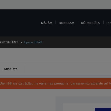
MĀJĀM
BIZNESAM
RŪPNIECĪBA
PR
RNĒSĀJAMS
Epson EB-98
Atbalsts
Diemžēl šis izstrādājums vairs nav pieejams. Lai saņemtu atbalstu arī tu
Preces kods: V11H577040