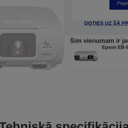
Piepr
DOTIES UZ ŠĀ P
Šim vienumam ir ja
Epson EB-
Tehniskā specifikācij