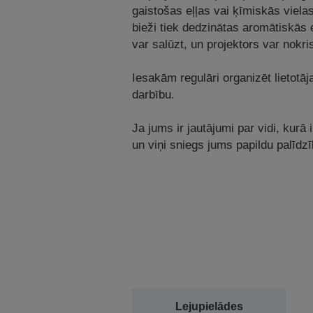
gaistošas eļļas vai ķīmiskās vielas
bieži tiek dedzinātas aromātiskās e
var salūzt, un projektors var nokri
Iesakām regulāri organizēt lietotāj
darbību.
Ja jums ir jautājumi par vidi, kurā 
un viņi sniegs jums papildu palīdzī
Lejupielādes