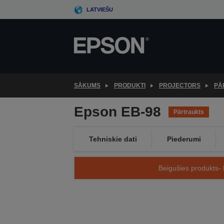
Skip
LATVIEŠU
to
main
content
SĀKUMS
PRODUKTI
PROJECTORS
PĀ
Epson EB-98
Pārtraukts
Tehniskie dati
Piederumi
Beigušies produkts- 