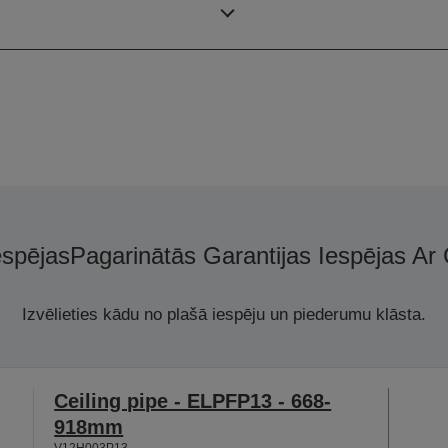
Izšķirtspēja
espējas
Pagarinātās Garantijas Iespējas Ar
Izvēlieties kādu no plašā iespēju un piederumu klāsta.
Ceiling pipe - ELPFP13 - 668-
918mm
V12H003P13