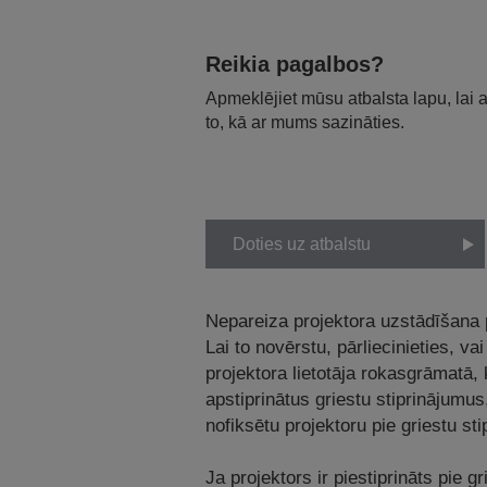
Reikia pagalbos?
Apmeklējiet mūsu atbalsta lapu, lai
to, kā ar mums sazināties.
Doties uz atbalstu
Nepareiza projektora uzstādīšana pi
Lai to novērstu, pārliecinieties, va
projektora lietotāja rokasgrāmatā,
apstiprinātus griestu stiprinājumus,
nofiksētu projektoru pie griestu st
Ja projektors ir piestiprināts pie g