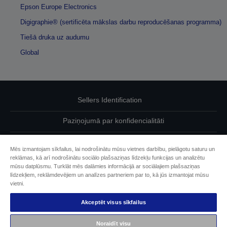
Epson Europe Electronics
Digigraphie® (sertificēta mākslas darbu reproducēšanas programma)
Tiešā druka uz audumu
Global
Sellers Identification
Paziņojumā par konfidencialitāti
EU Data Act Compliance
Mēs izmantojam sīkfailus, lai nodrošinātu mūsu vietnes darbību, pielāgotu saturu un
reklāmas, kā arī nodrošinātu sociālo plašsaziņas līdzekļu funkcijas un analizētu
Sazinieties ar mums par saviem datiem
mūsu datplūsmu. Turklāt mēs dalāmies informācijā ar sociālajiem plašsaziņas
līdzekļiem, reklāmdevējiem un analīzes partneriem par to, kā jūs izmantojat mūsu
Cookie Information
vietni.
Akceptēt visus sīkfailus
Epson apņemšanās pieejamības nodrošināšanā
Noraidīt visu