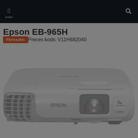
Skip
to
Meklē
main
Izvēlne
content
Epson EB-965H
Preces kods: V11H682040
Pārtraukts