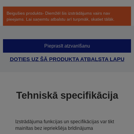
Beigušies produkts- Diemžēl šis izstrādājums vairs nav
pieejams. Lai saņemtu atbalstu arī turpmāk, skatiet tālāk.
Pieprasīt atzvanīšanu
DOTIES UZ ŠĀ PRODUKTA ATBALSTA LAPU
Tehniskā specifikācija
Izstrādājuma funkcijas un specifikācijas var tikt
mainītas bez iepriekšēja brīdinājuma