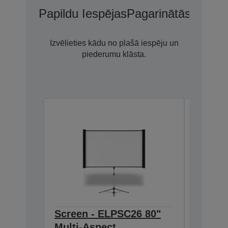
Papildu Iespējas
Pagarinātās Garant
Izvēlieties kādu no plašā iespēju un
piederumu klāsta.
Screen - ELPSC26 80"
Extern
Multi-Aspect
ELPSP