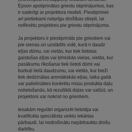
Epson apstiprinātus griestu stiprinājumus, kas
ir saderīgi ar projektora modeli. Piestipriniet
arī pietiekami noturīgu drošības stiepli, lai
nofiksētu projektoru pie griestu stiprinājuma.
Ja projektors ir piestiprināts pie griestiem vai
pie sienas un uzstādīts vidē, kurā ir daudz
eļļas dūmu, vai vietās, kur tiek lietotas
gaistošas eļļas vai ķīmiskās vielas, vietās, kur
pasākumu rīkošanai tiek lietoti dūmi vai
burbuļi lielā daudzumu, vai vietās, kur bieži
tiek dedzinātas aromātiskās eļļas, laika gaitā
var palielināties konkrētu mūsu produkta daļu
nolietošanās, kā rezultātā daļas var salūzt, un
projektors var nokrist no griestiem.
Iesakām regulāri organizēt lietotāja vai
kvalificēta speciālista veiktu iekārtas
pārbaudi, lai nodrošinātu nepārtrauktu drošu
darbību.