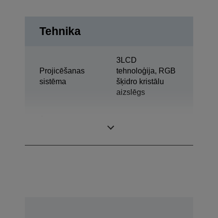
Tehnika
3LCD
Projicēšanas
tehnoloģija, RGB
sistēma
šķidro kristālu
aizslēgs
Šķidro kristālu
0,63 colla ar MLA
displeja panelis
(D7)