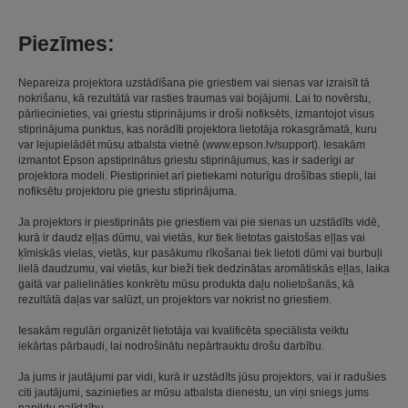
Piezīmes:
Nepareiza projektora uzstādīšana pie griestiem vai sienas var izraisīt tā
nokrišanu, kā rezultātā var rasties traumas vai bojājumi. Lai to novērstu,
pārliecinieties, vai griestu stiprinājums ir droši nofiksēts, izmantojot visus
stiprinājuma punktus, kas norādīti projektora lietotāja rokasgrāmatā, kuru
var lejupielādēt mūsu atbalsta vietnē (www.epson.lv/support). Iesakām
izmantot Epson apstiprinātus griestu stiprinājumus, kas ir saderīgi ar
projektora modeli. Piestipriniet arī pietiekami noturīgu drošības stiepli, lai
nofiksētu projektoru pie griestu stiprinājuma.
Ja projektors ir piestiprināts pie griestiem vai pie sienas un uzstādīts vidē,
kurā ir daudz eļļas dūmu, vai vietās, kur tiek lietotas gaistošas eļļas vai
ķīmiskās vielas, vietās, kur pasākumu rīkošanai tiek lietoti dūmi vai burbuļi
lielā daudzumu, vai vietās, kur bieži tiek dedzinātas aromātiskās eļļas, laika
gaitā var palielināties konkrētu mūsu produkta daļu nolietošanās, kā
rezultātā daļas var salūzt, un projektors var nokrist no griestiem.
Iesakām regulāri organizēt lietotāja vai kvalificēta speciālista veiktu
iekārtas pārbaudi, lai nodrošinātu nepārtrauktu drošu darbību.
Ja jums ir jautājumi par vidi, kurā ir uzstādīts jūsu projektors, vai ir radušies
citi jautājumi, sazinieties ar mūsu atbalsta dienestu, un viņi sniegs jums
papildu palīdzību.