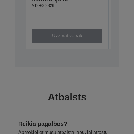
V12H002S26
2 x 15 
Iebūvēts
Pieslēd
V12H4670
Uzzināt vairāk
Atbalsts
Reikia pagalbos?
Apmeklējiet mūsu atbalsta lapu, lai atrastu