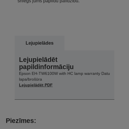
sniegs jums papildu palīdzību.
Lejupielādes
Lejupielādēt
papildinformāciju
Epson EH-TW6100W with HC lamp warranty Datu
lapa/brošūra
Lejupielādēt PDF
Piezīmes: