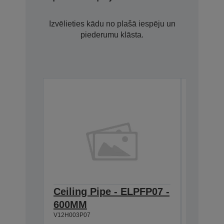
Izvēlieties kādu no plašā iespēju un
piederumu klāsta.
Ceiling Pipe - ELPFP07 -
Ceilin
600MM
ELPMB
V12H003P07
V12H003B