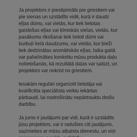
Ja projektors ir piestiprināts pie griestiem vai
pie sienas un uzstādīts vidē, kurā ir daudz
eļļas dūmu, vai vietās, kur tiek lietotas
gaistošas eļļas vai ķīmiskās vielas, vietās, kur
pasākumu rīkošanai tiek lietoti dūmi vai
burbuļi lielā daudzumu, vai vietās, kur bieži
tiek dedzinātas aromātiskās eļļas, laika gaitā
var palielināties konkrētu mūsu produkta daļu
nolietošanās, kā rezultātā daļas var salūzt, un
projektors var nokrist no griestiem.
Iesakām regulāri organizēt lietotāja vai
kvalificēta speciālista veiktu iekārtas
pārbaudi, lai nodrošinātu nepārtrauktu drošu
darbību.
Ja jums ir jautājumi par vidi, kurā ir uzstādīts
jūsu projektors, vai ir radušies citi jautājumi,
sazinieties ar mūsu atbalsta dienestu, un viņi