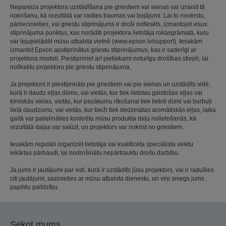
Nepareiza projektora uzstādīšana pie griestiem vai sienas var izraisīt tā
nokrišanu, kā rezultātā var rasties traumas vai bojājumi. Lai to novērstu,
pārliecinieties, vai griestu stiprinājums ir droši nofiksēts, izmantojot visus
stiprinājuma punktus, kas norādīti projektora lietotāja rokasgrāmatā, kuru
var lejupielādēt mūsu atbalsta vietnē (www.epson.lv/support). Iesakām
izmantot Epson apstiprinātus griestu stiprinājumus, kas ir saderīgi ar
projektora modeli. Piestipriniet arī pietiekami noturīgu drošības stiepli, lai
nofiksētu projektoru pie griestu stiprinājuma.
Ja projektors ir piestiprināts pie griestiem vai pie sienas un uzstādīts vidē,
kurā ir daudz eļļas dūmu, vai vietās, kur tiek lietotas gaistošas eļļas vai
ķīmiskās vielas, vietās, kur pasākumu rīkošanai tiek lietoti dūmi vai burbuļi
lielā daudzumu, vai vietās, kur bieži tiek dedzinātas aromātiskās eļļas, laika
gaitā var palielināties konkrētu mūsu produkta daļu nolietošanās, kā
rezultātā daļas var salūzt, un projektors var nokrist no griestiem.
Iesakām regulāri organizēt lietotāja vai kvalificēta speciālista veiktu
iekārtas pārbaudi, lai nodrošinātu nepārtrauktu drošu darbību.
Ja jums ir jautājumi par vidi, kurā ir uzstādīts jūsu projektors, vai ir radušies
citi jautājumi, sazinieties ar mūsu atbalsta dienestu, un viņi sniegs jums
papildu palīdzību.
Sekot mums