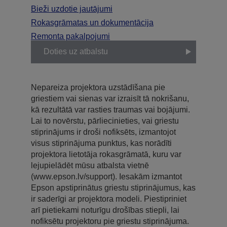
Bieži uzdotie jautājumi
Rokasgrāmatas un dokumentācija
Remonta pakalpojumi
Doties uz atbalstu
Nepareiza projektora uzstādīšana pie
griestiem vai sienas var izraisīt tā nokrišanu,
kā rezultātā var rasties traumas vai bojājumi.
Lai to novērstu, pārliecinieties, vai griestu
stiprinājums ir droši nofiksēts, izmantojot
visus stiprinājuma punktus, kas norādīti
projektora lietotāja rokasgrāmatā, kuru var
lejupielādēt mūsu atbalsta vietnē
(www.epson.lv/support). Iesakām izmantot
Epson apstiprinātus griestu stiprinājumus, kas
ir saderīgi ar projektora modeli. Piestipriniet
arī pietiekami noturīgu drošības stiepli, lai
nofiksētu projektoru pie griestu stiprinājuma.