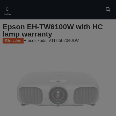
Skip
to
Meklē
main
Izvēlne
content
Epson EH-TW6100W with HC
lamp warranty
Preces kods: V11H502040LW
Pārtraukts