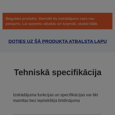
Beigušies produkts- Diemžēl šis izstrādājums vairs nav
pieejams. Lai saņemtu atbalstu arī turpmāk, skatiet tālāk.
DOTIES UZ ŠĀ PRODUKTA ATBALSTA LAPU
Tehniskā specifikācija
Izstrādājuma funkcijas un specifikācijas var tikt
mainītas bez iepriekšēja brīdinājuma