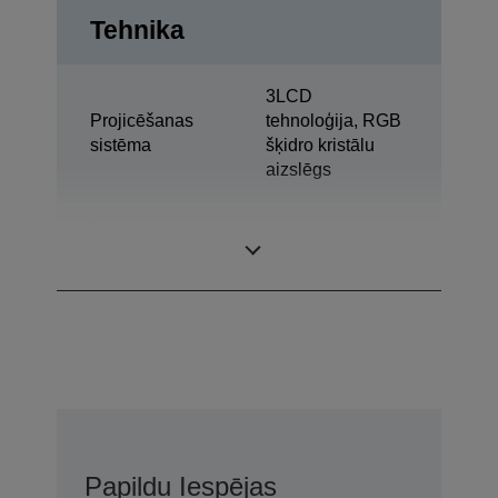
Tehnika
3LCD
Projicēšanas
tehnoloģija, RGB
sistēma
šķidro kristālu
aizslēgs
Šķidro kristālu
0,61 colla ar MLA
displeja panelis
(D9)
Papildu Iespējas