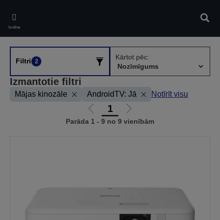
Skip
to
Meklē
main
Izvēlne
content
Kārtot pēc:
Filtri
2
Izmantotie filtri
Mājas kinozāle
AndroidTV: Jā
Notīrīt visu
1
Iet
Iet
Parāda 1 - 9 no 9 vienībām
uz
uz
iepriekšējo
nākamo
lapu
lapu