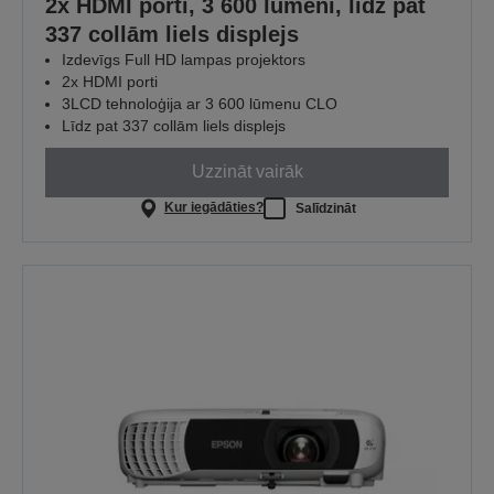
2x HDMI porti, 3 600 lūmeni, līdz pat
337 collām liels displejs
Izdevīgs Full HD lampas projektors
2x HDMI porti
3LCD tehnoloģija ar 3 600 lūmenu CLO
Līdz pat 337 collām liels displejs
Uzzināt vairāk
Kur iegādāties?
Salīdzināt