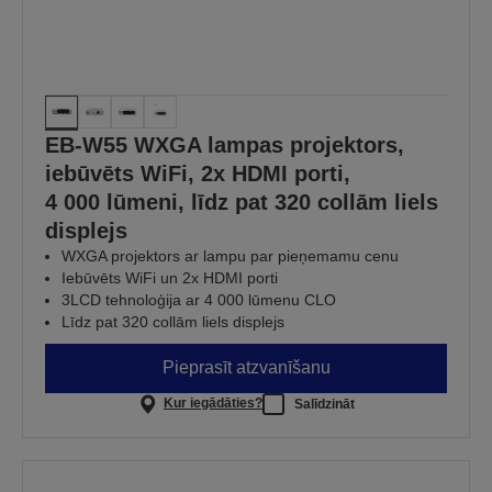
EB-W55 WXGA lampas projektors,
iebūvēts WiFi, 2x HDMI porti,
4 000 lūmeni, līdz pat 320 collām liels
displejs
WXGA projektors ar lampu par pieņemamu cenu
Iebūvēts WiFi un 2x HDMI porti
3LCD tehnoloģija ar 4 000 lūmenu CLO
Līdz pat 320 collām liels displejs
Pieprasīt atzvanīšanu
Kur iegādāties?
Salīdzināt