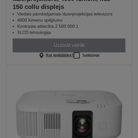
150 collu displejs
Viedais pārnēsājamais lāzerprojekcijas televizors
4000 lūmenu spilgtums
Kontrasta attiecība 2 500 000:1
3LCD tehnoloģija
Uzzināt vairāk
Kur iegādāties?
Salīdzināt