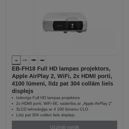
EB-FH18 Full HD lampas projektors,
Apple AirPlay 2, WiFi, 2x HDMI porti,
4100 lūmeni, līdz pat 304 collām liels
displejs
Izdevīgs Full HD lampas projektors
2x HDMI porti, WiFi 6E, saderība ar „Apple AirPlay 2“
3LCD tehnoloģija ar 4 100 lūmenu CLO
Līdz pat 304 collām liels displejs
Uzzināt vairāk