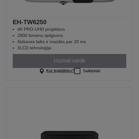
EH-TW6250
4K PRO-UHD projektors
2800 lūmenu spilgtums
Aizkaves laiks ir mazāks par 20 ms
3LCD tehnoloģija
Uzzināt vairāk
Kur iegādāties?
Salīdzināt