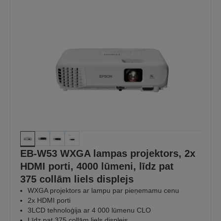
EB-W53 WXGA lampas projektors, 2x
HDMI porti, 4000 lūmeni, līdz pat
375 collām liels displejs
WXGA projektors ar lampu par pieņemamu cenu
2x HDMI porti
3LCD tehnoloģija ar 4 000 lūmenu CLO
Līdz pat 375 collām liels displejs