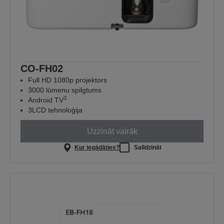
CO-FH02
Full HD 1080p projektors
3000 lūmenu spilgtums
3
Android TV
3LCD tehnoloģija
Uzzināt vairāk
Kur iegādāties?
Salīdzināt