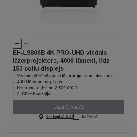
EH-LS800B 4K PRO-UHD viedais
lāzerprojektors, 4000 lūmeni, līdz
150 collu displejs
Viedais pārnēsājamais lāzerprojekcijas televizors
4000 lūmenu spilgtums
Kontrasta attiecība 2 500 000:1
3LCD tehnoloģija
Uzzināt vairāk
Kur iegādāties?
Salīdzināt