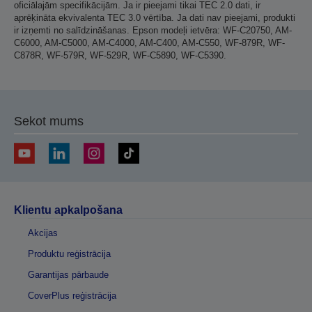
oficiālajām specifikācijām. Ja ir pieejami tikai TEC 2.0 dati, ir
aprēķināta ekvivalenta TEC 3.0 vērtība. Ja dati nav pieejami, produkti
ir izņemti no salīdzināšanas. Epson modeļi ietvēra: WF-C20750, AM-
C6000, AM-C5000, AM-C4000, AM-C400, AM-C550, WF-879R, WF-
C878R, WF-579R, WF-529R, WF-C5890, WF-C5390.
Sekot mums
Klientu apkalpošana
Akcijas
Produktu reģistrācija
Garantijas pārbaude
CoverPlus reģistrācija