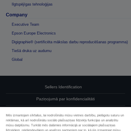
Ilgtspējīgas tehnoloģijas
Company
Executive Team
Epson Europe Electronics
Digigraphie® (sertificēta mākslas darbu reproducēšanas programma)
Tiešā druka uz audumu
Global
Sellers Identification
Paziņojumā par konfidencialitāti
EU Data Act Compliance
Mēs izmantojam sīkfailus, lai nodrošinātu mūsu vietnes darbību, pielāgotu saturu un
reklāmas, kā arī nodrošinātu sociālo plašsaziņas līdzekļu funkcijas un analizētu
Sazinieties ar mums par saviem datiem
mūsu datplūsmu. Turklāt mēs dalāmies informācijā ar sociālajiem plašsaziņas
līdzekļiem, reklāmdevējiem un analīzes partneriem par to, kā jūs izmantojat mūsu