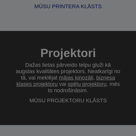
MŪSU PRINTERA KLĀSTS
Projektori
Dažas lietas pārveido telpu gluži kā
augstas kvalitātes projektors. Neatkarīgi no
tā, vai meklējat
mājas kinozāli
,
biznesa
klases projektoru
vai
spēļu projektoru
, mēs
to nodrošināsim.
MŪSU PROJEKTORU KLĀSTS