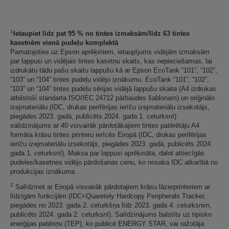
1
Ietaupiet līdz pat 95 % no tintes izmaksām/līdz 63 tintes
kasetnēm vienā pudeļu komplektā
Pamatojoties uz Epson aprēķiniem, ietaupījums vidējām izmaksām
par lappusi un vidējais tintes kasetņu skaits, kas nepieciešamas, lai
izdrukātu tādu pašu skaitu lappušu kā ar Epson EcoTank “101”, “102”,
“103” un “104” tintes pudeļu vidējo iznākumu. EcoTank “101”, “102”,
“103” un “104” tintes pudeļu sērijas vidējā lappušu skaita (A4 izdrukas
atbilstoši standarta ISO/IEC 24712 pārbaudes šablonam) un oriģinālo
izejmateriālu (IDC, drukas perifērijas ierīču izejmateriālu izsekotājs,
piegādes 2023. gadā, publicēts 2024. gada 1. ceturksnī)
salīdzinājums ar 40 visvairāk pārdotākajiem tintes patērētāju A4
formāta krāsu tintes printeru ierīcēs Eiropā (IDC, drukas perifērijas
ierīču izejmateriālu izsekotājs, piegādes 2023. gadā, publicēts 2024.
gada 1. ceturksnī). Maksa par lappusi aprēķināta, dalot attiecīgās
pudeles/kasetnes vidējo pārdošanas cenu, ko nosaka IDC atkarībā no
produkcijas iznākuma.
2
Salīdzinot ar Eiropā visvairāk pārdotajiem krāsu lāzerprinteriem ar
līdzīgām funkcijām (IDC<Quaretely Hardcopy Peripherals Tracker,
piegādes no 2023. gada 2. ceturkšņa līdz 2023. gada 4. ceturksnim,
publicēts 2024. gada 2. ceturksnī). Salīdzinājums balstīts uz tipisko
enerģijas patēriņu (TEP), ko publicē ENERGY STAR, vai ražotāja