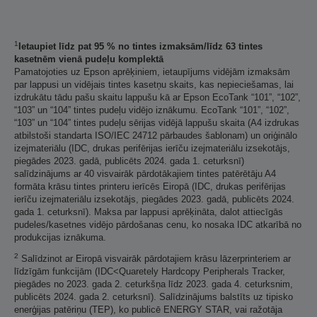
1
Ietaupiet līdz pat 95 % no tintes izmaksām/līdz 63 tintes
kasetnēm vienā pudeļu komplektā
Pamatojoties uz Epson aprēķiniem, ietaupījums vidējām izmaksām
par lappusi un vidējais tintes kasetņu skaits, kas nepieciešamas, lai
izdrukātu tādu pašu skaitu lappušu kā ar Epson EcoTank “101”, “102”,
“103” un “104” tintes pudeļu vidējo iznākumu. EcoTank “101”, “102”,
“103” un “104” tintes pudeļu sērijas vidējā lappušu skaita (A4 izdrukas
atbilstoši standarta ISO/IEC 24712 pārbaudes šablonam) un oriģinālo
izejmateriālu (IDC, drukas perifērijas ierīču izejmateriālu izsekotājs,
piegādes 2023. gadā, publicēts 2024. gada 1. ceturksnī)
salīdzinājums ar 40 visvairāk pārdotākajiem tintes patērētāju A4
formāta krāsu tintes printeru ierīcēs Eiropā (IDC, drukas perifērijas
ierīču izejmateriālu izsekotājs, piegādes 2023. gadā, publicēts 2024.
gada 1. ceturksnī). Maksa par lappusi aprēķināta, dalot attiecīgās
pudeles/kasetnes vidējo pārdošanas cenu, ko nosaka IDC atkarībā no
produkcijas iznākuma.
2
Salīdzinot ar Eiropā visvairāk pārdotajiem krāsu lāzerprinteriem ar
līdzīgām funkcijām (IDC<Quaretely Hardcopy Peripherals Tracker,
piegādes no 2023. gada 2. ceturkšņa līdz 2023. gada 4. ceturksnim,
publicēts 2024. gada 2. ceturksnī). Salīdzinājums balstīts uz tipisko
enerģijas patēriņu (TEP), ko publicē ENERGY STAR, vai ražotāja