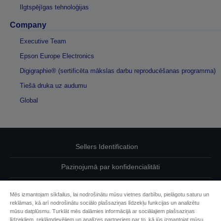
Ilgtspējīgas tehnoloģijas
Company
Executive Team
Epson Europe Electronics
Digigraphie® (sertificēta mākslas darbu reproducēšanas programma)
Tiešā druka uz audumu
Global
Sellers Identification
Paziņojumā par konfidencialitāti
EU Data Act Compliance
Mēs izmantojam sīkfailus, lai nodrošinātu mūsu vietnes darbību, pielāgotu saturu un
reklāmas, kā arī nodrošinātu sociālo plašsaziņas līdzekļu funkcijas un analizētu
Sazinieties ar mums par saviem datiem
mūsu datplūsmu. Turklāt mēs dalāmies informācijā ar sociālajiem plašsaziņas
līdzekļiem, reklāmdevējiem un analīzes partneriem par to, kā jūs izmantojat mūsu