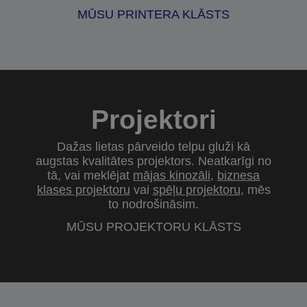
MŪSU PRINTERA KLĀSTS
Projektori
Dažas lietas pārveido telpu gluži kā
augstas kvalitātes projektors. Neatkarīgi no
tā, vai meklējat
mājas kinozāli
,
biznesa
klases projektoru
vai
spēļu projektoru
, mēs
to nodrošināsim.
MŪSU PROJEKTORU KLĀSTS