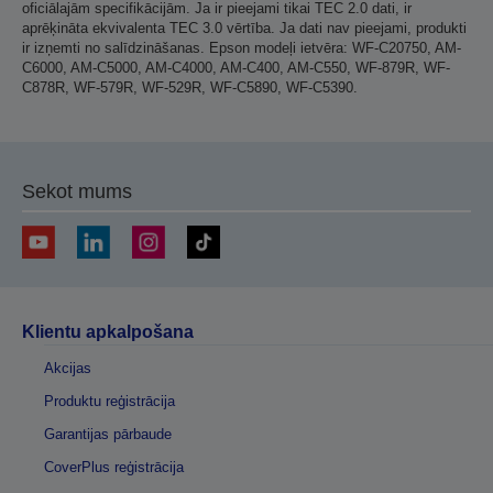
oficiālajām specifikācijām. Ja ir pieejami tikai TEC 2.0 dati, ir
aprēķināta ekvivalenta TEC 3.0 vērtība. Ja dati nav pieejami, produkti
ir izņemti no salīdzināšanas. Epson modeļi ietvēra: WF-C20750, AM-
C6000, AM-C5000, AM-C4000, AM-C400, AM-C550, WF-879R, WF-
C878R, WF-579R, WF-529R, WF-C5890, WF-C5390.
Sekot mums
Klientu apkalpošana
Akcijas
Produktu reģistrācija
Garantijas pārbaude
CoverPlus reģistrācija