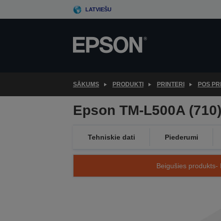
Skip
LATVIEŠU
to
main
content
SĀKUMS
PRODUKTI
PRINTERI
POS PR
Epson TM-L500A (710)
Tehniskie dati
Piederumi
Beigušies produkts- 