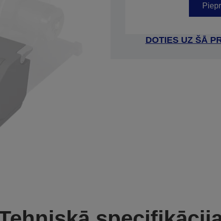
Piepr
DOTIES UZ ŠĀ P
Tehniskā specifikācij