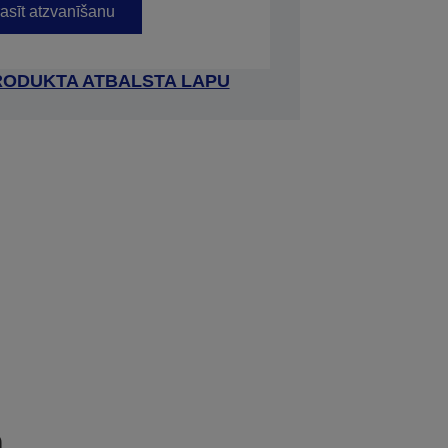
asīt atzvanīšanu
RODUKTA ATBALSTA LAPU
a