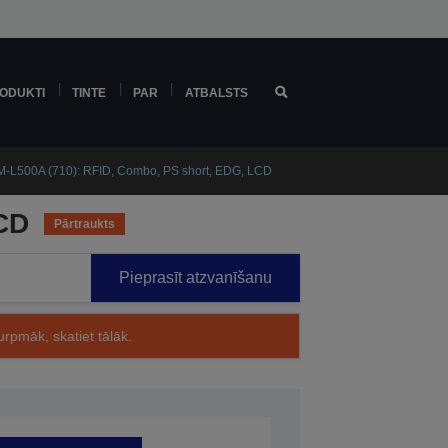
ODUKTI
TINTE
PAR
ATBALSTS
-L500A (710): RFID, Combo, PS short, EDG, LCD
CD
Pārtraukts
Pieprasīt atzvanīšanu
rpmāk, skatiet tālāk.