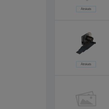
Ātrskats
Ātrskats