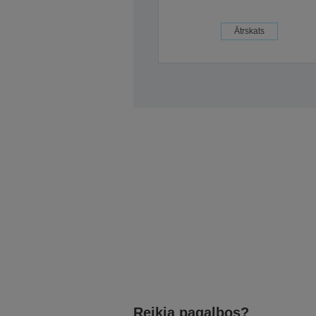
Ātrskats
Reikia pagalbos?