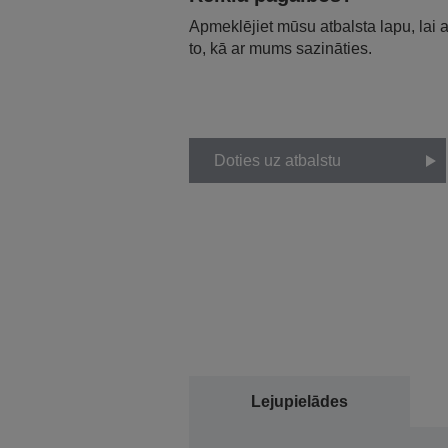
Apmeklējiet mūsu atbalsta lapu, lai
to, kā ar mums sazināties.
Doties uz atbalstu
Lejupielādes