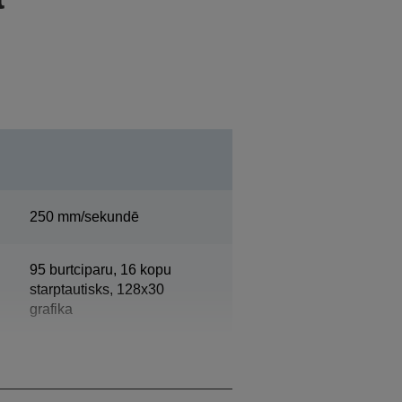
250 mm/sekundē
95 burtciparu, 16 kopu
starptautisks, 128x30
grafika
203 DPI x 203 DPI