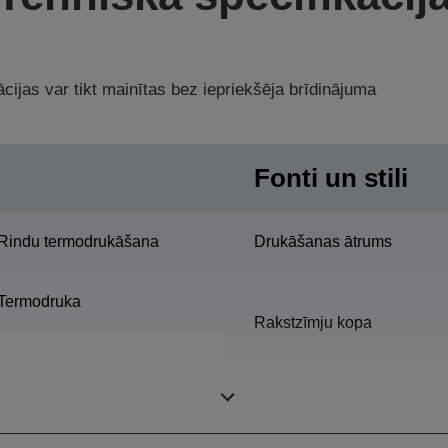
cijas var tikt mainītas bez iepriekšēja brīdinājuma
Fonti un stili
Rindu termodrukāšana
Drukāšanas ātrums
Termodruka
Rakstzīmju kopa
Punktu blīvums