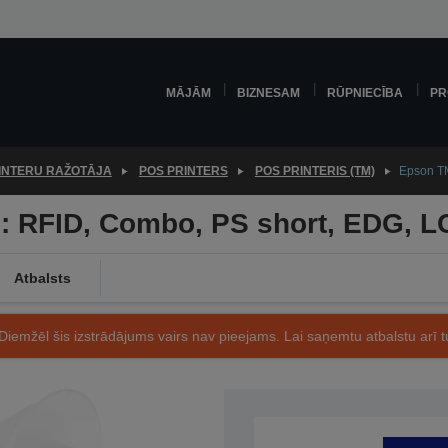
MĀJĀM
BIZNESAM
RŪPNIECĪBA
PR
INTERU RAŽOTĀJA
POS PRINTERS
POS PRINTERIS (TM)
Epson TM
: RFID, Combo, PS short, EDG, L
Atbalsts
Diemžēl šis izstrādājums vairs nav pieejams. Lai saņemtu atbalstu arī tu
Preces kods: C31CB49710