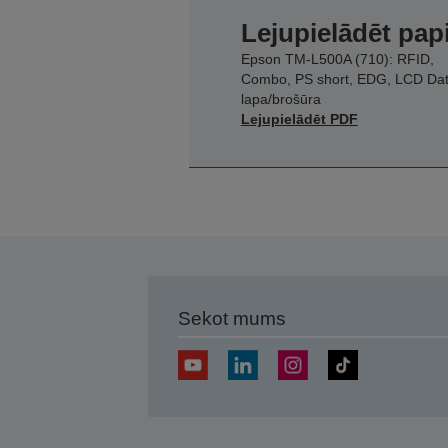
Lejupielādēt pap
Epson TM-L500A (710): RFID,
Combo, PS short, EDG, LCD Da
lapa/brošūra
Lejupielādēt PDF
Sekot mums