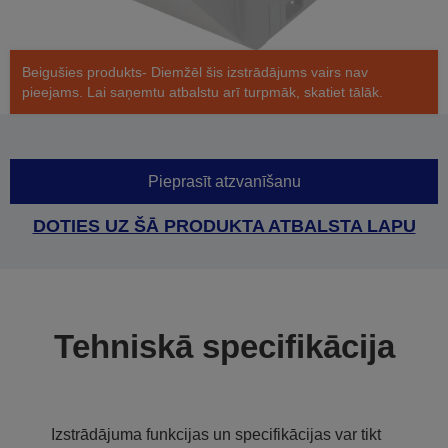
Beigušies produkts- Diemžēl šis izstrādājums vairs nav
pieejams. Lai saņemtu atbalstu arī turpmāk, skatiet tālāk.
Pieprasīt atzvanīšanu
DOTIES UZ ŠĀ PRODUKTA ATBALSTA LAPU
Tehniskā specifikācija
Izstrādājuma funkcijas un specifikācijas var tikt