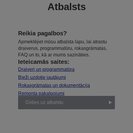
Atbalsts
Reikia pagalbos?
Apmeklējiet mūsu atbalsta lapu, lai atrastu
draiverus, programmatūru, rokasgrāmatas,
FAQ un to, kā ar mums sazināties.
Ieteicamās saites:
Draiveri un programmatūra
Bieži uzdotie jautājumi
Rokasgrāmatas un dokumentācija
Remonta pakalpojumi
Doties uz atbalstu