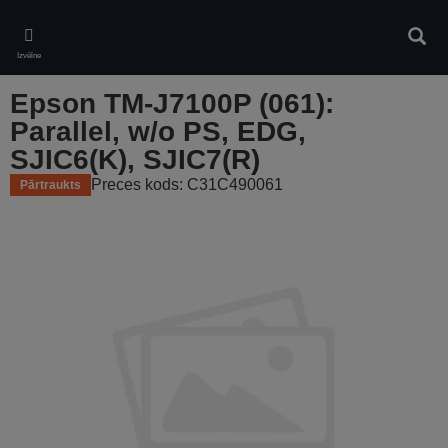
Skip
to
Meklē
main
Izvēlne
content
Epson TM-J7100P (061):
Parallel, w/o PS, EDG,
SJIC6(K), SJIC7(R)
Preces kods: C31C490061
Pārtraukts