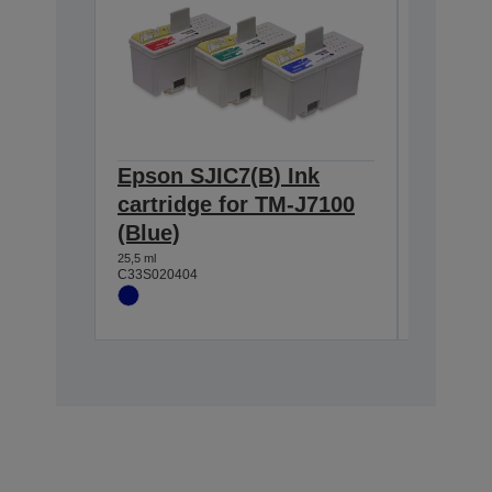
Epson SJIC7(B) Ink
Epson 
cartridge for TM-J7100
cartri
(Blue)
(Red)
25,5 ml
25,5 ml
C33S020404
C33S0204