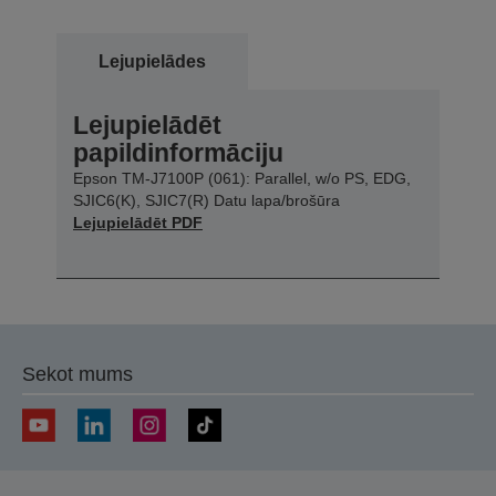
Lejupielādes
Lejupielādēt
papildinformāciju
Epson TM-J7100P (061): Parallel, w/o PS, EDG,
SJIC6(K), SJIC7(R) Datu lapa/brošūra
Lejupielādēt PDF
Sekot mums