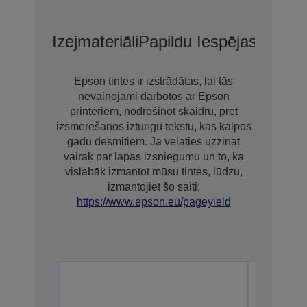
Izejmateriāli
Papildu Iespējas
Pagari
Epson tintes ir izstrādātas, lai tās
nevainojami darbotos ar Epson
printeriem, nodrošinot skaidru, pret
izsmērēšanos izturīgu tekstu, kas kalpos
gadu desmitiem. Ja vēlaties uzzināt
vairāk par lapas izsniegumu un to, kā
vislabāk izmantot mūsu tintes, lūdzu,
izmantojiet šo saiti:
https://www.epson.eu/pageyield