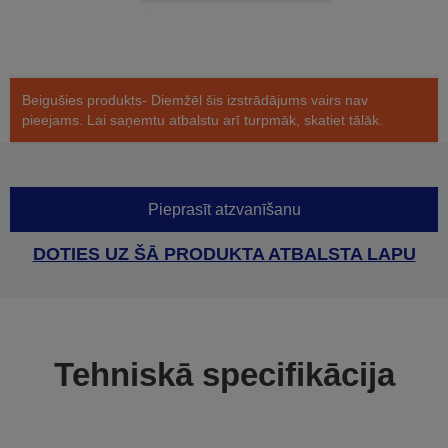
Beigušies produkts- Diemžēl šis izstrādājums vairs nav
pieejams. Lai saņemtu atbalstu arī turpmāk, skatiet tālāk.
Pieprasīt atzvanīšanu
DOTIES UZ ŠĀ PRODUKTA ATBALSTA LAPU
Tehniskā specifikācija