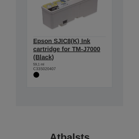
Epson SJIC8(K) Ink
cartridge for TM-J7000
(Black)
59,1 ml
C33S020407
Atbalsts