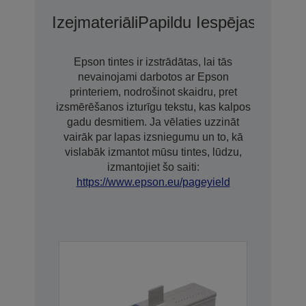
Izejmateriāli
Papildu Iespējas
Pagari
Epson tintes ir izstrādātas, lai tās
nevainojami darbotos ar Epson
printeriem, nodrošinot skaidru, pret
izsmērēšanos izturīgu tekstu, kas kalpos
gadu desmitiem. Ja vēlaties uzzināt
vairāk par lapas izsniegumu un to, kā
vislabāk izmantot mūsu tintes, lūdzu,
izmantojiet šo saiti:
https://www.epson.eu/pageyield