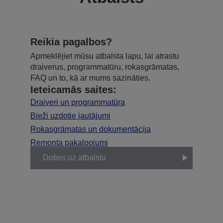
Reikia pagalbos?
Apmeklējiet mūsu atbalsta lapu, lai atrastu
draiverus, programmatūru, rokasgrāmatas,
FAQ un to, kā ar mums sazināties.
Ieteicamās saites:
Draiveri un programmatūra
Bieži uzdotie jautājumi
Rokasgrāmatas un dokumentācija
Remonta pakalpojumi
Doties uz atbalstu