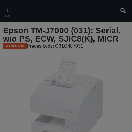
Skip
to
Meklē
main
Izvēlne
content
Epson TM-J7000 (031): Serial,
w/o PS, ECW, SJIC8(K), MICR
Preces kods: C31C487031
Pārtraukts