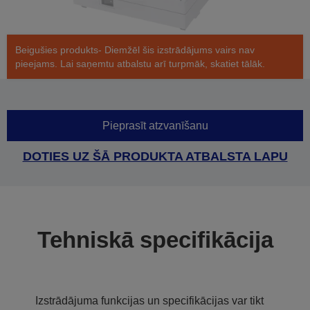
Beigušies produkts- Diemžēl šis izstrādājums vairs nav
pieejams. Lai saņemtu atbalstu arī turpmāk, skatiet tālāk.
Pieprasīt atzvanīšanu
DOTIES UZ ŠĀ PRODUKTA ATBALSTA LAPU
Tehniskā specifikācija
Izstrādājuma funkcijas un specifikācijas var tikt