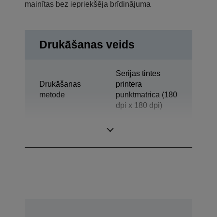
mainītas bez iepriekšēja brīdinājuma
Drukāšanas veids
Sērijas tintes
Drukāšanas
printera
metode
punktmatrica (180
dpi x 180 dpi)
Tehnoloģija
Tintes strūkla