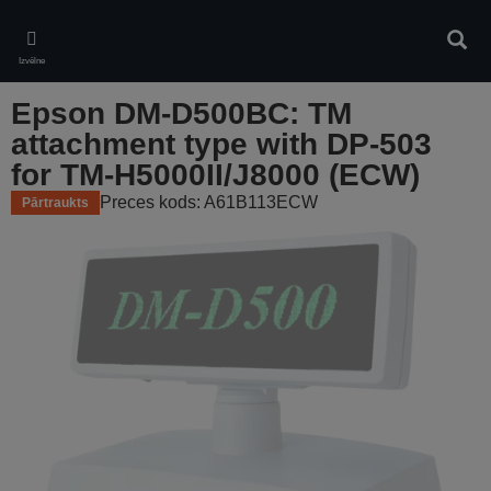
Skip
to
Meklē
main
Izvēlne
content
Epson DM-D500BC: TM
attachment type with DP-503
for TM-H5000II/J8000 (ECW)
Preces kods: A61B113ECW
Pārtraukts