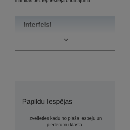
mainītas bez iepriekšēja brīdinājuma
Interfeisi
Saskarnes
RS-232
Papildu Iespējas
Izvēlieties kādu no plašā iespēju un
piederumu klāsta.