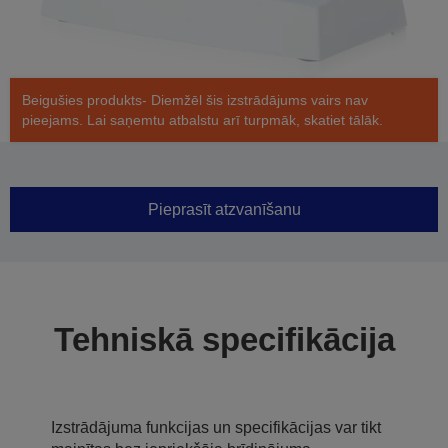
Beigušies produkts- Diemžēl šis izstrādājums vairs nav
pieejams. Lai saņemtu atbalstu arī turpmāk, skatiet tālāk.
Pieprasīt atzvanīšanu
Tehniskā specifikācija
Izstrādājuma funkcijas un specifikācijas var tikt