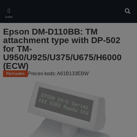
Skip
to
Meklē
main
Izvēlne
content
Epson DM-D110BB: TM
attachment type with DP-502
for TM-
U950/U925/U375/U675/H6000
(ECW)
Preces kods: A61B133EBW
Pārtraukts