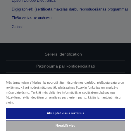
Epson Europe Electronics
Digigraphie® (sertificēta mākslas darbu reproducēšanas programma)
Tiešā druka uz audumu
Global
Sellers Identification
Paziņojumā par konfidencialitāti
EU Data Act Compliance
Mēs izmantojam sīkfailus, lai nodrošinātu mūsu vietnes darbību, pielāgotu saturu un
reklāmas, kā arī nodrošinātu sociālo plašsaziņas līdzekļu funkcijas un analizētu
Sazinieties ar mums par saviem datiem
mūsu datplūsmu. Turklāt mēs dalāmies informācijā ar sociālajiem plašsaziņas
līdzekļiem, reklāmdevējiem un analīzes partneriem par to, kā jūs izmantojat mūsu
Cookie Information
vietni.
Akceptēt visus sīkfailus
Epson apņemšanās pieejamības nodrošināšanā
Noraidīt visu
Autortiesības (c) 2026 Seiko Epson