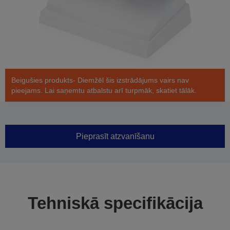
Beigušies produkts- Diemžēl šis izstrādājums vairs nav
pieejams. Lai saņemtu atbalstu arī turpmāk, skatiet tālāk.
Pieprasīt atzvanīšanu
Tehniskā specifikācija