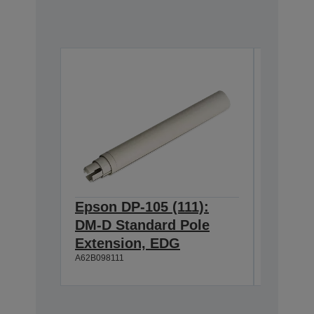
Epson DP-105 (111):
Epson 
DM-D Standard Pole
DM-D S
Extension, EDG
Extens
A62B098111
A62B09811