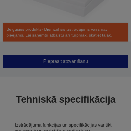
Beigušies produkts- Diemžēl šis izstrādājums vairs nav
pieejams. Lai saņemtu atbalstu arī turpmāk, skatiet tālāk.
Pieprasīt atzvanīšanu
Tehniskā specifikācija
Izstrādājuma funkcijas un specifikācijas var tikt