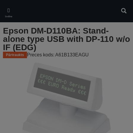
Skip
to
Meklē
main
Izvēlne
content
Epson DM-D110BA: Stand-
alone type USB with DP-110 w/o
IF (EDG)
Preces kods: A61B133EAGU
Pārtraukts