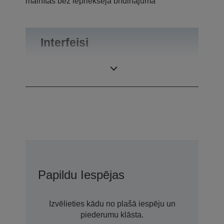
mainītas bez iepriekšēja brīdinājuma
Interfeisi
Saskarnes
USB 2.0-A
Papildu Iespējas
Izvēlieties kādu no plašā iespēju un
piederumu klāsta.