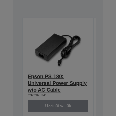
Epson PS-180:
Epson 
Universal Power Supply
with I
w/o AC Cable
(EDG)
C32C825341
A62B13111
Uzzināt vairāk