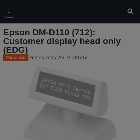
Skip
to
Meklē
main
Izvēlne
content
Epson DM-D110 (712):
Customer display head only
(EDG)
Preces kods: A61B133712
Pārtraukts