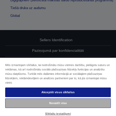
Digigraphie® (sertificēta mākslas darbu reproducēšanas programma)
Tiešā druka uz audumu
Global
Sellers Identification
Paziņojumā par konfidencialitāti
EU Data Act Compliance
Mēs izmantojam sīkfailus, lai nodrošinātu mūsu vietnes darbību, pielāgotu saturu un
reklāmas, kā arī nodrošinātu sociālo plašsaziņas līdzekļu funkcijas un analizētu
Sazinieties ar mums par saviem datiem
mūsu datplūsmu. Turklāt mēs dalāmies informācijā ar sociālajiem plašsaziņas
līdzekļiem, reklāmdevējiem un analīzes partneriem par to, kā jūs izmantojat mūsu
Cookie Information
vietni.
Akceptēt visus sīkfailus
Epson apņemšanās pieejamības nodrošināšanā
Noraidīt visu
Autortiesības (c) 2026 Seiko Epson
Sīkfailu iestatījumi