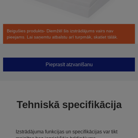
Beigušies produkts- Diemžēl šis izstrādājums vairs nav
pieejams. Lai saņemtu atbalstu arī turpmāk, skatiet tālāk.
Pieprasīt atzvanīšanu
Tehniskā specifikācija
Izstrādājuma funkcijas un specifikācijas var tikt