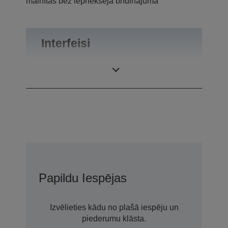
mainītas bez iepriekšēja brīdinājuma
Interfeisi
Saskarnes
RS-232
Papildu Iespējas
Izvēlieties kādu no plašā iespēju un
piederumu klāsta.