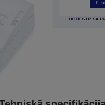
Piepr
DOTIES UZ ŠĀ P
Tehniskā specifikācij