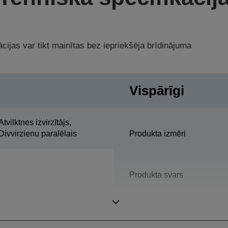
cijas var tikt mainītas bez iepriekšēja brīdinājuma
Vispārīgi
Atvilktnes izvirzītājs,
Divvirzienu paralēlais
Produkta izmēri
Produkta svars
Krāsa