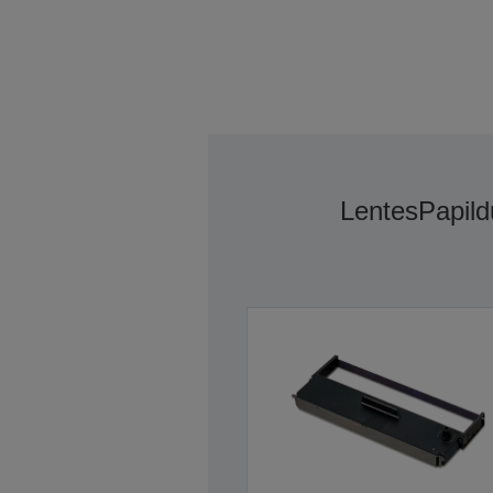
Lentes
Papild