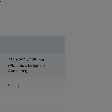
251‎ x 298 x 195 mm
(Platums x Dziļums x
Augstums)
5,6 kg
Epson vēsi balts