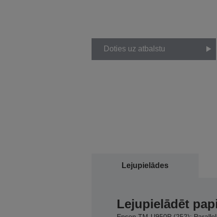
Doties uz atbalstu
Lejupielādes
Lejupielādēt pap
Epson TM-U950P (252): Parallel