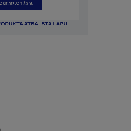
asīt atzvanīšanu
RODUKTA ATBALSTA LAPU
a