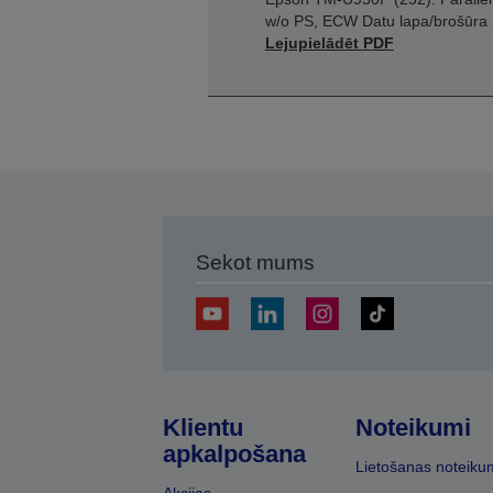
w/o PS, ECW Datu lapa/brošūra
Lejupielādēt PDF
Sekot mums
Klientu
Noteikumi
apkalpošana
Lietošanas noteiku