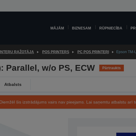
MĀJĀM
BIZNESAM
RŪPNIECĪBA
PR
INTERU RAŽOTĀJA
POS PRINTERS
PC POS PRINTERI
Epson TM-U
 Parallel, w/o PS, ECW
Pārtraukts
Atbalsts
Diemžēl šis izstrādājums vairs nav pieejams. Lai saņemtu atbalstu arī tu
Preces kods: C31C176252