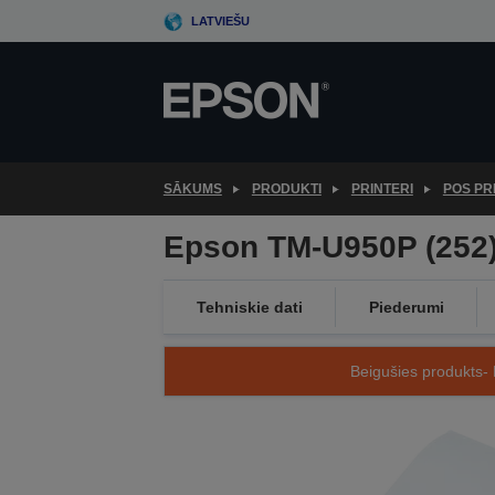
Skip
LATVIEŠU
to
main
content
SĀKUMS
PRODUKTI
PRINTERI
POS PR
Epson TM-U950P (252):
Tehniskie dati
Piederumi
Beigušies produkts- 