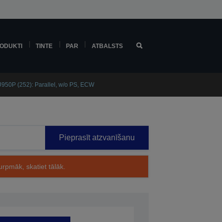
ODUKTI
TINTE
PAR
ATBALSTS
950P (252): Parallel, w/o PS, ECW
Pieprasīt atzvanīšanu
rpmāk, skatiet tālāk.