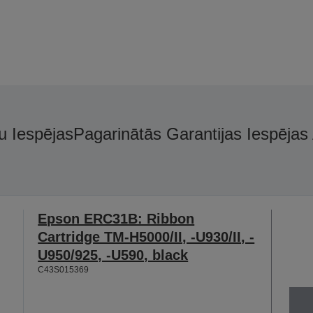
u Iespējas
Pagarinātās Garantijas Iespējas
Epson ERC31B: Ribbon
Cartridge TM-H5000/II, -U930/II, -
U950/925, -U590, black
C43S015369