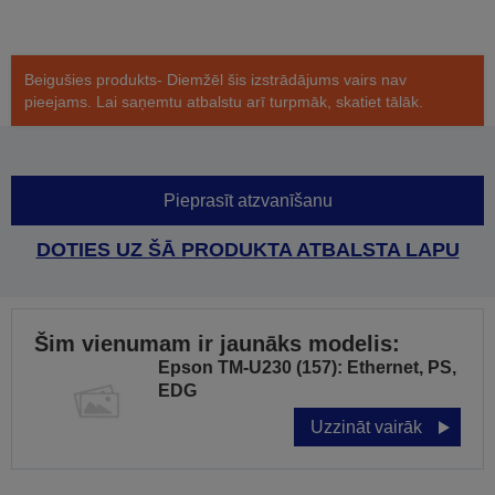
Beigušies produkts- Diemžēl šis izstrādājums vairs nav
pieejams. Lai saņemtu atbalstu arī turpmāk, skatiet tālāk.
Pieprasīt atzvanīšanu
DOTIES UZ ŠĀ PRODUKTA ATBALSTA LAPU
Šim vienumam ir jaunāks modelis:
Epson TM-U230 (157): Ethernet, PS,
EDG
Uzzināt vairāk