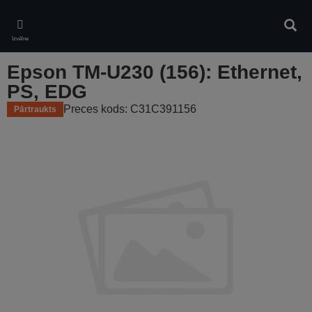
Skip
to
Meklē
main
Izvēlne
content
Epson TM-U230 (156): Ethernet,
PS, EDG
Preces kods: C31C391156
Pārtraukts