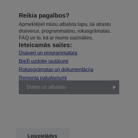
Reikia pagalbos?
Apmeklējiet mūsu atbalsta lapu, lai atrastu
draiverus, programmatūru, rokasgrāmatas,
FAQ un to, kā ar mums sazināties.
Ieteicamās saites:
Draiveri un programmatūra
Bieži uzdotie jautājumi
Rokasgrāmatas un dokumentācija
Remonta pakalpojumi
Doties uz atbalstu
Lejupielādes