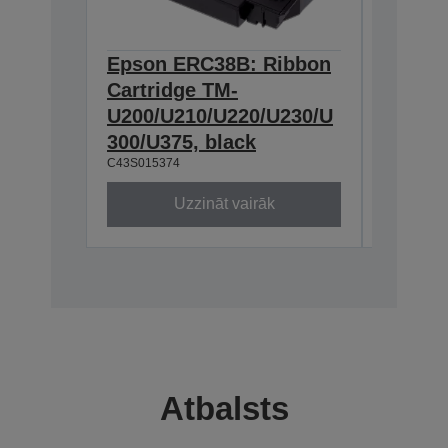
Epson ERC38B: Ribbon
Epson
Cartridge TM-
Ribbon
U200/U210/U220/U230/U
300/U3
300/U375, black
230, b
C43S015374
C43S0153
Uzzināt vairāk
Atbalsts