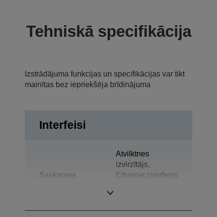
Tehniskā specifikācija
Izstrādājuma funkcijas un specifikācijas var tikt
mainītas bez iepriekšēja brīdinājuma
Interfeisi
Atvilktnes
izvirzītājs,
Saskarnes
Ethernet interfeiss
(100 Base-TX /
10 Base-T)