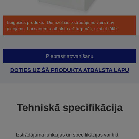
Beigušies produkts- Diemžēl šis izstrādājums vairs nav
pieejams. Lai saņemtu atbalstu arī turpmāk, skatiet tālāk.
Pieprasīt atzvanīšanu
DOTIES UZ ŠĀ PRODUKTA ATBALSTA LAPU
Tehniskā specifikācija
Izstrādājuma funkcijas un specifikācijas var tikt