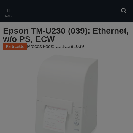
Skip
to
Meklē
main
Izvēlne
content
Epson TM-U230 (039): Ethernet,
w/o PS, ECW
Preces kods: C31C391039
Pārtraukts