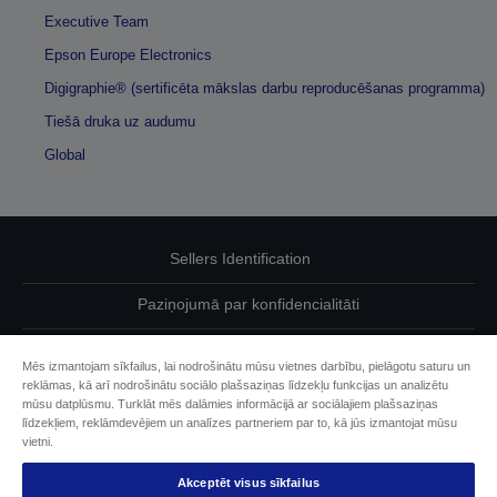
Executive Team
Epson Europe Electronics
Digigraphie® (sertificēta mākslas darbu reproducēšanas programma)
Tiešā druka uz audumu
Global
Sellers Identification
Paziņojumā par konfidencialitāti
EU Data Act Compliance
Mēs izmantojam sīkfailus, lai nodrošinātu mūsu vietnes darbību, pielāgotu saturu un
reklāmas, kā arī nodrošinātu sociālo plašsaziņas līdzekļu funkcijas un analizētu
Sazinieties ar mums par saviem datiem
mūsu datplūsmu. Turklāt mēs dalāmies informācijā ar sociālajiem plašsaziņas
līdzekļiem, reklāmdevējiem un analīzes partneriem par to, kā jūs izmantojat mūsu
Cookie Information
vietni.
Akceptēt visus sīkfailus
Epson apņemšanās pieejamības nodrošināšanā