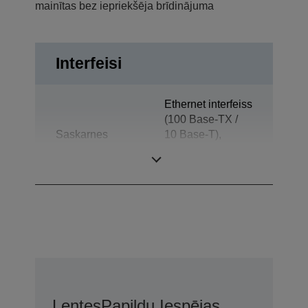
mainītas bez iepriekšēja brīdinājuma
Interfeisi
Ethernet interfeiss
(100 Base-TX /
Saskarnes
10 Base-T),
Atvilktnes
izvirzītājs
Lentes
Papildu Iespējas