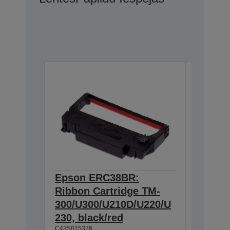
Epson ERC38BR:
Epson
Ribbon Cartridge TM-
Cartri
300/U300/U210D/U220/U
U200/U
230, black/red
300/U3
C43S015376
C43S0153