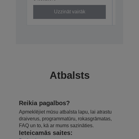
Uzzināt vairāk
Atbalsts
Reikia pagalbos?
Apmeklējiet mūsu atbalsta lapu, lai atrastu
draiverus, programmatūru, rokasgrāmatas,
FAQ un to, kā ar mums sazināties.
Ieteicamās saites: