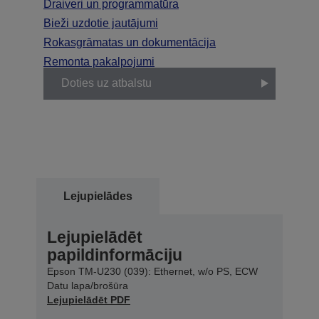
Draiveri un programmatūra
Bieži uzdotie jautājumi
Rokasgrāmatas un dokumentācija
Remonta pakalpojumi
Doties uz atbalstu
Lejupielādes
Lejupielādēt
papildinformāciju
Epson TM-U230 (039): Ethernet, w/o PS, ECW
Datu lapa/brošūra
Lejupielādēt PDF